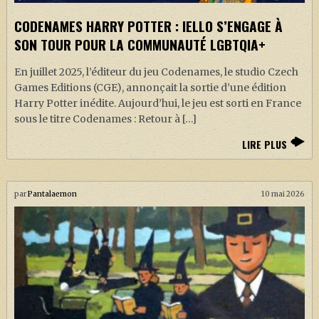
J. K. ROWLING
CODENAMES HARRY POTTER : IELLO S’ENGAGE À
ARTISANAT MOLDU
SON TOUR POUR LA COMMUNAUTÉ LGBTQIA+
FANDOM
En juillet 2025, l’éditeur du jeu Codenames, le studio Czech
CULTURE
Games Editions (CGE), annonçait la sortie d’une édition
Harry Potter inédite. Aujourd’hui, le jeu est sorti en France
PODCASTS
sous le titre Codenames : Retour à […]
LES GRANDS ARTICLES DE LA GAZETTE
LIRE PLUS
DOSSIERS
JEUX
par
Pantalaemon
10 mai 2026