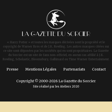
LA GAZETTE DU SORCIER
« Harry Potter » et toutes les marques dérivées sont la propriété et le
copyright de Warner Bros et de J.K. Rowling. Les autres marques citées sur
ce site sont déposées par les sociétés qui en sont propriétaires. La Gazette
du Sorcier est un site de fans non-officiel, en aucun cas affilié à J.K.
Rowling, Scholastic, Bloomsbury, Gallimard ou Time Warner Entertainment.
Presse
Mentions Légales
Partenariats
Contact
Copyright © 2000-2026 La Gazette du Sorcier
Site réalisé par les
Ateliers 2020