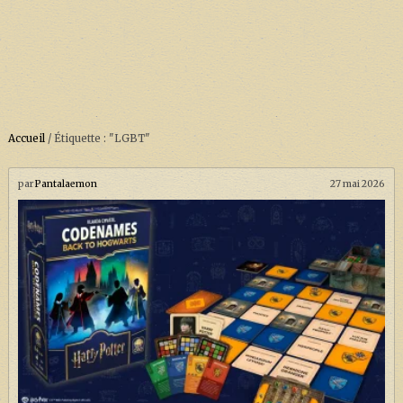
Accueil
/
Étiquette : "LGBT"
ACCUEIL
À PROPOS
par
Pantalaemon
27 mai 2026
SOUTENEZ-NOUS !
LA SÉRIE HARRY POTTER (REBOOT)
HARRY POTTER : LIVRES
BIOPICS DE HARRY POTTER
LES ANIMAUX FANTASTIQUES