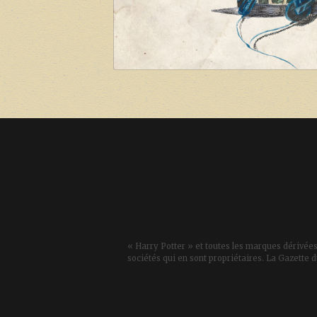
« Harry Potter » et toutes les marques dérivées
sociétés qui en sont propriétaires. La Gazette d