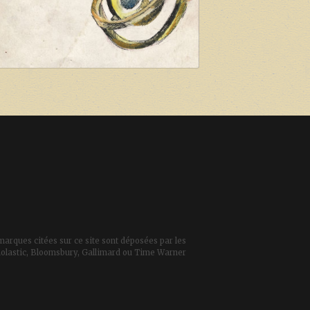
marques citées sur ce site sont déposées par les
 Scholastic, Bloomsbury, Gallimard ou Time Warner