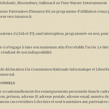
ing, Scholastic, Bloomsbury, Gallimard ou Time Warner Entertainment.
amme Partenaires d’Amazon EU, un programme d’affiliation conçu p
iens vers Amazon.fr.
tilisateurs 24/24h et 7/7j, sauf interruption, programmée ou non, po
lui-ci s’engage à faire son maximum afin d’en rétablir l’accès. Le Sit
 résultant de son indisponibilité.
 de déclaration à la Commission Nationale Informatique et Libertés 
ommercial.
SONNELS
cter occasionnellement des renseignements personnels dans le cadr
 nom, prénom, adresse IP, adresse postale, adresse email, numéro de
 aucun cas revendues à des tiers et sont transmises aux partenaires 