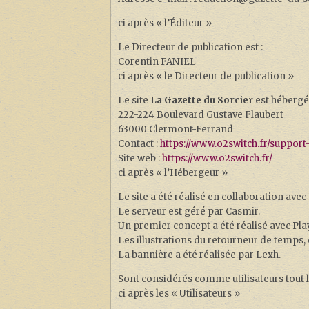
ci après « l’Éditeur »
Le Directeur de publication est :
Corentin FANIEL
ci après « le Directeur de publication »
Le site
La Gazette du Sorcier
est hébergé 
222-224 Boulevard Gustave Flaubert
63000 Clermont-Ferrand
Contact :
https://www.o2switch.fr/support
Site web :
https://www.o2switch.fr/
ci après « l’Hébergeur »
Le site a été réalisé en collaboration avec
Le serveur est géré par Casmir.
Un premier concept a été réalisé avec Pl
Les illustrations du retourneur de temps, d
La bannière a été réalisée par Lexh.
Sont considérés comme utilisateurs tout les
ci après les « Utilisateurs »