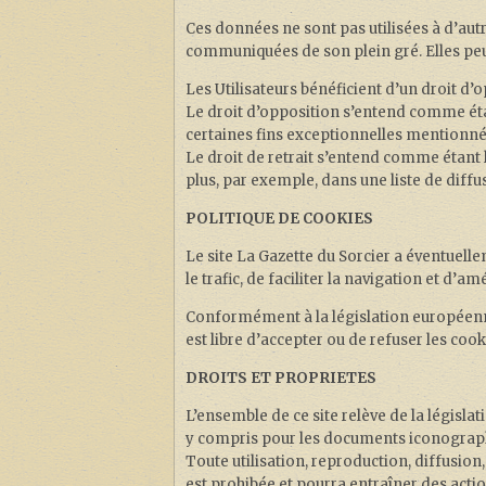
Ces données ne sont pas utilisées à d’autr
communiquées de son plein gré. Elles peuv
Les Utilisateurs bénéficient d’un droit d’
Le droit d’opposition s’entend comme étan
certaines fins exceptionnelles mentionnées
Le droit de retrait s’entend comme étant 
plus, par exemple, dans une liste de diffu
POLITIQUE DE COOKIES
Le site La Gazette du Sorcier a éventuelle
le trafic, de faciliter la navigation et d’am
Conformément à la législation européenne, 
est libre d’accepter ou de refuser les coo
DROITS ET PROPRIETES
L’ensemble de ce site relève de la législat
y compris pour les documents iconograp
Toute utilisation, reproduction, diffusion
est prohibée et pourra entraîner des action