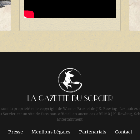
LA GAZETTE DU SORCIER
 sont la propriété et le copyright de Warner Bros et de J.K. Rowling. Les autres 
u Sorcier est un site de fans non-officiel, en aucun cas affilié à J.K. Rowling,
Entertainment.
Presse
Mentions Légales
Partenariats
Contact