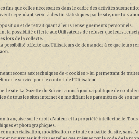
es fins que celles nécessaires dans le cadre des activités susmentionn
ent cependant servir à des fin statistiques par le site, une fois an
opposition et de retrait quant à leurs renseignements personnels.
t la possibilité offerte aux Utilisateurs de refuser que leurs rense
 lors de la collecte.
la possibilité offerte aux Utilisateurs de demander à ce que leurs 
sion.
ment recours aux techniques de « cookies » lui permettant de traiter
éliorer le service pour le confort de l’Utilisateur.
le site La Gazette du Sorcier a mis à jour sa politique de confidenti
kies de tous les sites internet en modifiant les paramètres de son na
ion française sur le droit d’auteur et la propriété intellectuelle. Tou
hiques et photographiques.
, commercialisation, modification de toute ou partie du site, sans l
s et poursuites judiciaires telles que prévues par le code de la propri