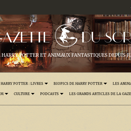
GAZETTE
DU SOR
 HARRY POTTER ET ANIMAUX FANTASTIQUES DEPUIS JU
HARRY POTTER : LIVRES
BIOPICS DE HARRY POTTER
LES ANIM
OM
CULTURE
PODCASTS
LES GRANDS ARTICLES DE LA GAZ