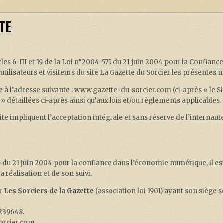
TE
s 6-III et 19 de la Loi n°2004-575 du 21 juin 2004 pour la Confian
s utilisateurs et visiteurs du site La Gazette du Sorcier les présentes
 à l’adresse suivante : www.gazette-du-sorcier.com (ci-après « le Site 
 détaillées ci-après ainsi qu’aux lois et/ou règlements applicables.
 Site impliquent l’acceptation intégrale et sans réserve de l’internau
75 du 21 juin 2004 pour la confiance dans l’économie numérique, il est
 réalisation et de son suivi.
ar
Les Sorciers de la Gazette
(association loi 1901) ayant son siège so
1239648.
orcier.com