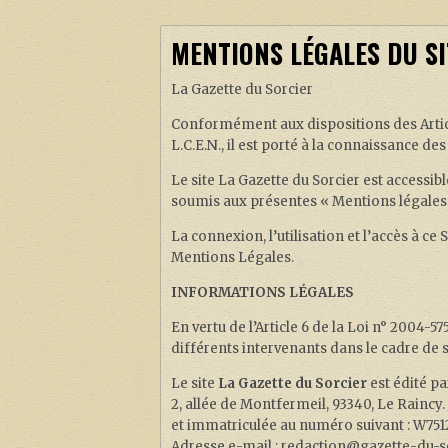
MENTIONS LÉGALES DU SI
La Gazette du Sorcier
Conformément aux dispositions des Article
L.C.E.N., il est porté à la connaissance de
Le site La Gazette du Sorcier est accessible
soumis aux présentes « Mentions légales »
La connexion, l’utilisation et l’accès à ce
Mentions Légales.
INFORMATIONS LÉGALES
En vertu de l’Article 6 de la Loi n° 2004-5
différents intervenants dans le cadre de sa
Le site
La Gazette du Sorcier
est édité p
2, allée de Montfermeil, 93340, Le Raincy.
et immatriculée au numéro suivant : W75
Adresse e-mail : redaction@gazette-du-s