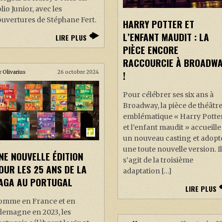
lio Junior, avec les
uvertures de Stéphane Fert.
HARRY POTTER ET
L’ENFANT MAUDIT : LA
LIRE PLUS
PIÈCE ENCORE
RACCOURCIE À BROADW
!
r
Olivarius
26 octobre 2024
Pour célébrer ses six ans à
Broadway, la pièce de théâtr
emblématique « Harry Potte
et l’enfant maudit » accueille
un nouveau casting et adopt
une toute nouvelle version. I
NE NOUVELLE ÉDITION
s’agit de la troisième
OUR LES 25 ANS DE LA
adaptation […]
AGA AU PORTUGAL
LIRE PLUS
omme en France et en
lemagne en 2023, les