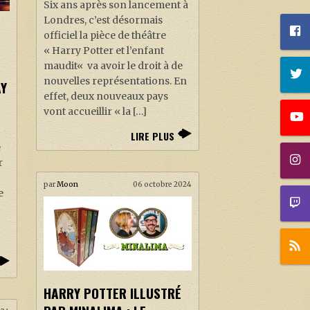
Six ans après son lancement à
Londres, c’est désormais
officiel la pièce de théâtre
« Harry Potter et l’enfant
maudit« va avoir le droit à de
nouvelles représentations. En
AY
effet, deux nouveaux pays
vont accueillir « la […]
LIRE PLUS
e
r
par
Moon
06 octobre 2024
e
l
HARRY POTTER ILLUSTRÉ