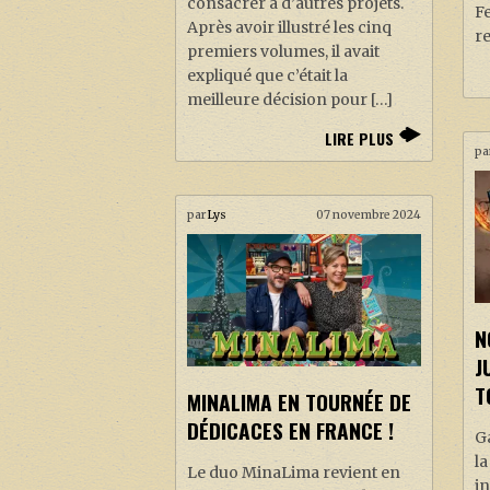
consacrer à d’autres projets.
Fe
Après avoir illustré les cinq
r
premiers volumes, il avait
expliqué que c’était la
meilleure décision pour […]
LIRE PLUS
pa
par
Lys
07 novembre 2024
N
J
T
MINALIMA EN TOURNÉE DE
DÉDICACES EN FRANCE !
G
la
Le duo MinaLima revient en
in