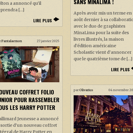
SANS MINALIMA !
lton a annoncé qu’il
eprendra […]
Après avoir mis un terme en
août dernier à sa collaborati
LIRE PLUS
avec le duo de graphistes
MinaLima pour la suite des
livres illustrés, la maison
r
Pantalaemon
27 janvier 2025
d’édition américaine
Scholastic vient d’annoncer
que le quatrième tome de […]
LIRE PLUS
OUVEAU COFFRET FOLIO
par
Olivarius
04 novembre 2
UNIOR POUR RASSEMBLER
OUS LES HARRY POTTER
allimard Jeunesse a annoncé
 sortie d’un nouveau coffret
tégral de Harry Potter en