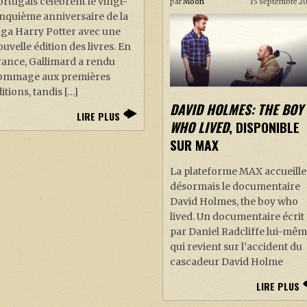
rtugais célèbrent le vingt-
par
Moon
15 septembre 2
nquième anniversaire de la
aga Harry Potter avec une
uvelle édition des livres. En
rance, Gallimard a rendu
ommage aux premières
itions, tandis […]
DAVID HOLMES: THE BOY
LIRE PLUS
WHO LIVED
, DISPONIBLE
SUR MAX
La plateforme MAX accueille
désormais le documentaire
David Holmes, the boy who
lived. Un documentaire écrit
par Daniel Radcliffe lui-mêm
qui revient sur l’accident du
cascadeur David Holme
LIRE PLUS