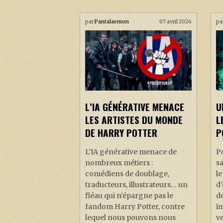
par
Pantalaemon
07 avril 2026
pa
L’IA GÉNÉRATIVE MENACE
U
LES ARTISTES DU MONDE
L
DE HARRY POTTER
P
L’IA générative menace de
Po
nombreux métiers :
s
comédiens de doublage,
le
traducteurs, illustrateurs… un
d’
fléau qui n’épargne pas le
dé
fandom Harry Potter, contre
in
lequel nous pouvons nous
ve