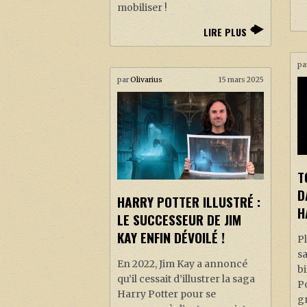
mobiliser !
LIRE PLUS
pa
par
Olivarius
15 mars 2025
T
D
HARRY POTTER ILLUSTRÉ :
H
LE SUCCESSEUR DE JIM
KAY ENFIN DÉVOILÉ !
Pl
s
En 2022, Jim Kay a annoncé
b
qu’il cessait d’illustrer la saga
Po
Harry Potter pour se
gr