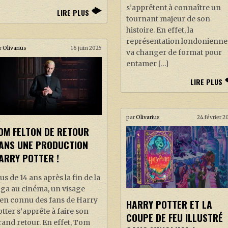
s’apprêtent à connaître un
LIRE PLUS
tournant majeur de son
histoire. En effet, la
représentation londonienne
r
Olivarius
16 juin 2025
va changer de format pour
entamer […]
LIRE PLUS
par
Olivarius
24 février 2
OM FELTON DE RETOUR
ANS UNE PRODUCTION
ARRY POTTER !
us de 14 ans après la fin de la
aga au cinéma, un visage
ien connu des fans de Harry
HARRY POTTER ET LA
tter s’apprête à faire son
COUPE DE FEU ILLUSTRÉ
and retour. En effet, Tom