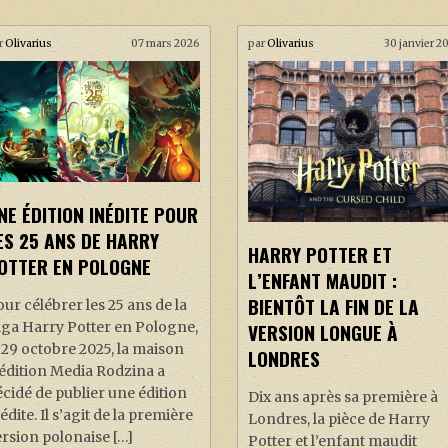
r
Olivarius
07 mars 2026
par
Olivarius
30 janvier 2
NE ÉDITION INÉDITE POUR
ES 25 ANS DE HARRY
HARRY POTTER ET
OTTER EN POLOGNE
L’ENFANT MAUDIT :
BIENTÔT LA FIN DE LA
ur célébrer les 25 ans de la
aga Harry Potter en Pologne,
VERSION LONGUE À
 29 octobre 2025, la maison
LONDRES
édition Media Rodzina a
cidé de publier une édition
Dix ans après sa première à
édite. Il s’agit de la première
Londres, la pièce de Harry
rsion polonaise […]
Potter et l’enfant maudit