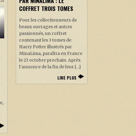
PAR MINALIMA : LE
024
COFFRET TROIS TOMES
Pour les collectionneurs de
beaux ouvrages et autres
passionnés, un coffret
contenant les 3 tomes de
Harry Potter illustrés par
MinaLima, paraîtra en France
le 23 octobre prochain. Après
l’annonce de la fin de leur […]
LIRE PLUS
e,