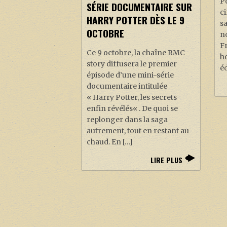
Po
SÉRIE DOCUMENTAIRE SUR
ci
HARRY POTTER DÈS LE 9
s
OCTOBRE
no
F
Ce 9 octobre, la chaîne RMC
h
story diffusera le premier
éd
épisode d’une mini-série
documentaire intitulée
« Harry Potter, les secrets
enfin révélés« . De quoi se
replonger dans la saga
autrement, tout en restant au
chaud. En […]
LIRE PLUS