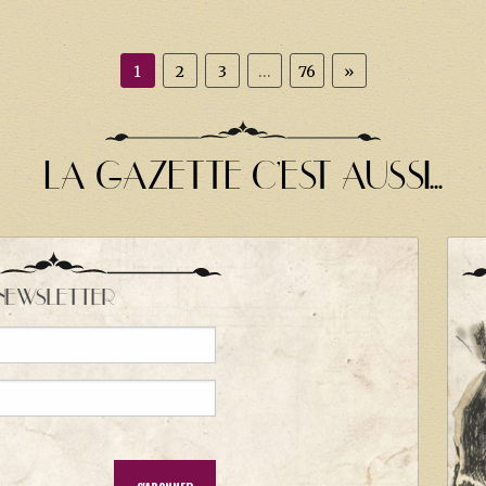
1
2
3
…
76
»
LA GAZETTE C'EST AUSSI...
NEWSLETTER