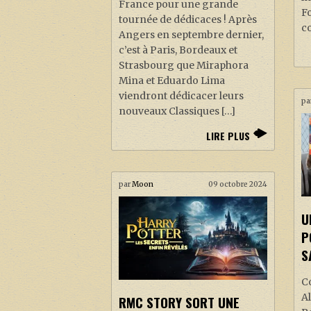
France pour une grande
Fo
tournée de dédicaces ! Après
co
Angers en septembre dernier,
c’est à Paris, Bordeaux et
Strasbourg que Miraphora
Mina et Eduardo Lima
viendront dédicacer leurs
pa
nouveaux Classiques […]
LIRE PLUS
par
Moon
09 octobre 2024
U
P
S
C
Al
RMC STORY SORT UNE