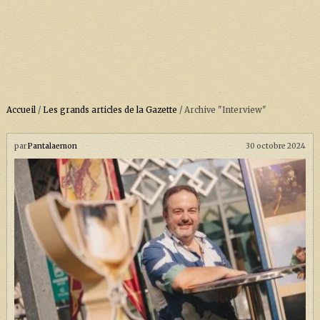
Accueil
/
Les grands articles de la Gazette
/
Archive "Interview"
ACCUEIL
À PROPOS
par
Pantalaemon
30 octobre 2024
SOUTENEZ-NOUS !
LA SÉRIE HARRY POTTER (REBOOT)
HARRY POTTER : LIVRES
BIOPICS DE HARRY POTTER
LES ANIMAUX FANTASTIQUES