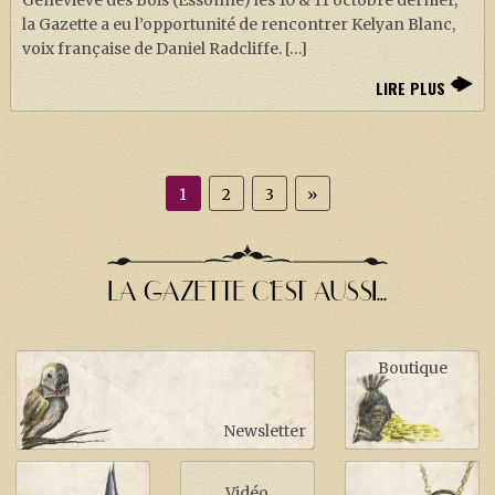
Geneviève des Bois (Essonne) les 10 & 11 octobre dernier,
la Gazette a eu l’opportunité de rencontrer Kelyan Blanc,
voix française de Daniel Radcliffe. […]
LIRE PLUS
1
2
3
»
LA GAZETTE C'EST AUSSI...
Boutique
Newsletter
Vidéo