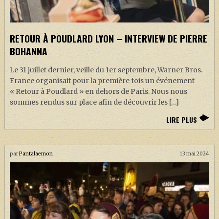
J. K. ROWLING
ARTISANAT MOLDU
RETOUR À POUDLARD LYON – INTERVIEW DE PIERRE
FANDOM
BOHANNA
CULTURE
Le 31 juillet dernier, veille du 1er septembre, Warner Bros.
PODCASTS
France organisait pour la première fois un événement
« Retour à Poudlard » en dehors de Paris. Nous nous
LES GRANDS ARTICLES DE LA GAZETTE
sommes rendus sur place afin de découvrir les […]
DOSSIERS
LIRE PLUS
JEUX
par
Pantalaemon
13 mai 2024