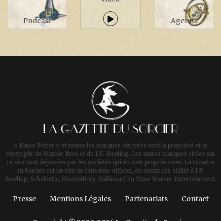
Podcast
Agenda
LA GAZETTE DU SORCIER
« Harry Potter » et toutes les marques dérivées sont la propriété et le
copyright de Warner Bros et de J.K. Rowling. Les autres marques citées sur
ce site sont déposées par les sociétés qui en sont propriétaires. La Gazette
du Sorcier est un site de fans non-officiel, en aucun cas affilié à J.K.
Rowling, Scholastic, Bloomsbury, Gallimard ou Time Warner Entertainment.
Presse
Mentions Légales
Partenariats
Contact