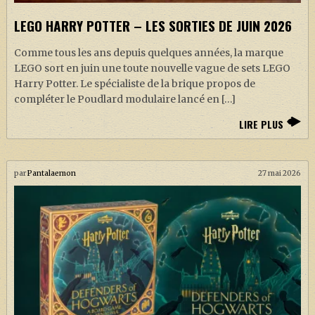
J. K. ROWLING
LEGO HARRY POTTER – LES SORTIES DE JUIN 2026
ARTISANAT MOLDU
Comme tous les ans depuis quelques années, la marque
FANDOM
LEGO sort en juin une toute nouvelle vague de sets LEGO
CULTURE
Harry Potter. Le spécialiste de la brique propos de
compléter le Poudlard modulaire lancé en […]
PODCASTS
LIRE PLUS
LES GRANDS ARTICLES DE LA GAZETTE
DOSSIERS
par
Pantalaemon
27 mai 2026
JEUX