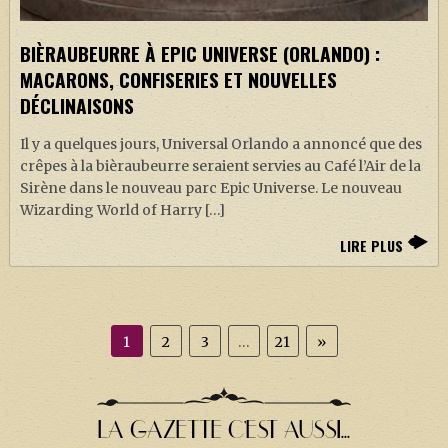
BIÈRAUBEURRE À EPIC UNIVERSE (ORLANDO) :
MACARONS, CONFISERIES ET NOUVELLES
DÉCLINAISONS
Il y a quelques jours, Universal Orlando a annoncé que des
crêpes à la bièraubeurre seraient servies au Café l’Air de la
Sirène dans le nouveau parc Epic Universe. Le nouveau
Wizarding World of Harry […]
LIRE PLUS
1
2
3
…
21
»
LA GAZETTE C'EST AUSSI...