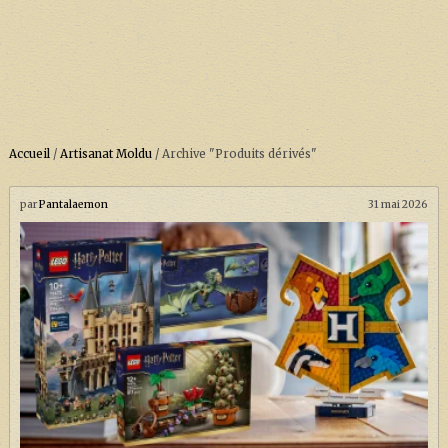
Accueil
/
Artisanat Moldu
/
Archive "Produits dérivés"
ACCUEIL
À PROPOS
par
Pantalaemon
31 mai 2026
SOUTENEZ-NOUS !
LA SÉRIE HARRY POTTER (REBOOT)
HARRY POTTER : LIVRES
BIOPICS DE HARRY POTTER
LES ANIMAUX FANTASTIQUES