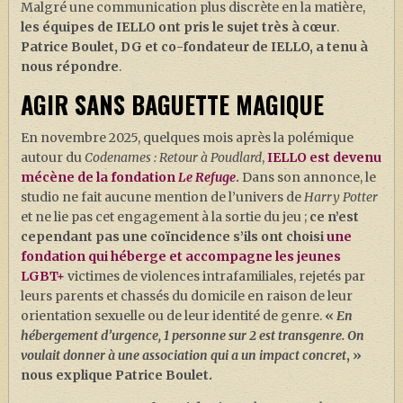
Malgré une communication plus discrète en la matière,
les équipes de IELLO ont pris le sujet très à cœur
.
Patrice Boulet, DG et co-fondateur de IELLO, a tenu à
nous répondre
.
AGIR SANS BAGUETTE MAGIQUE
En novembre 2025, quelques mois après la polémique
autour du
Codenames : Retour à Poudlard
,
IELLO est devenu
mécène de la fondation
Le Refuge
.
Dans son annonce, le
studio ne fait aucune mention de l’univers de
Harry Potter
et ne lie pas cet engagement à la sortie du jeu ;
ce n’est
cependant pas une coïncidence s’ils ont choisi
une
fondation qui héberge et accompagne les jeunes
LGBT+
victimes de violences intrafamiliales, rejetés par
leurs parents et chassés du domicile en raison de leur
orientation sexuelle ou de leur identité de genre.
«
En
hébergement d’urgence, 1 personne sur 2 est transgenre. On
voulait donner à une association qui a un impact concret
, »
nous explique Patrice Boulet.