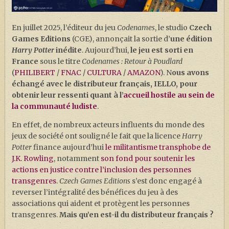
J. K. ROWLING
ARTISANAT MOLDU
En juillet 2025, l’éditeur du jeu
Codenames
, le studio
Czech
Games Editions
(CGE), annonçait la sortie d’
une édition
FANDOM
Harry Potter
inédite
. Aujourd’hui,
le jeu est sorti en
CULTURE
France
sous le titre
Codenames : Retour à Poudlard
(
PHILIBERT
/
FNAC
/
CULTURA
/
AMAZON
). N
ous avons
PODCASTS
échangé avec le distributeur français, IELLO, pour
obtenir leur ressenti quant à l’
accueil hostile au sein de
LES GRANDS ARTICLES DE LA GAZETTE
la communauté ludiste
.
DOSSIERS
En effet, de nombreux acteurs influents du monde des
JEUX
jeux de société ont souligné le fait que la licence
Harry
Potter
finance aujourd’hui
le militantisme transphobe de
J.K. Rowling
, notamment
son fond pour soutenir les
actions en justice contre l’inclusion des personnes
transgenres
.
Czech Games Editions
s’est donc engagé à
reverser l’intégralité des bénéfices du jeu à des
associations qui aident et protègent les personnes
transgenres.
Mais qu’en est-il du distributeur français ?