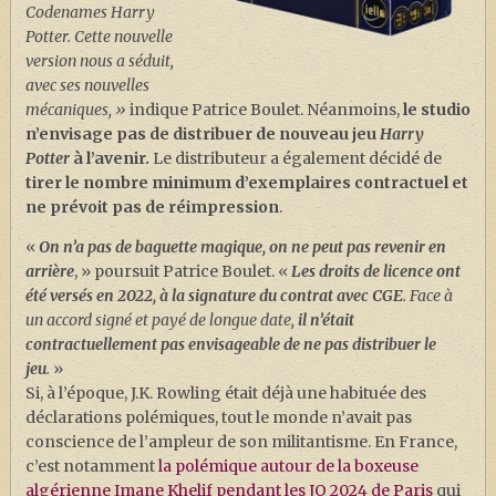
Codenames Harry
Potter. Cette nouvelle
version nous a séduit,
avec ses nouvelles
mécaniques, »
indique Patrice Boulet. Néanmoins,
le studio
n’envisage pas de distribuer de nouveau jeu
Harry
Potter
à l’avenir.
Le distributeur a également décidé de
tirer le nombre minimum d’exemplaires contractuel et
ne prévoit pas de réimpression
.
«
On n’a pas de baguette magique, on ne peut pas revenir en
arrière
, » poursuit Patrice Boulet. «
Les droits de licence ont
été versés en 2022, à la signature du contrat
avec CGE
. Face à
un accord signé et payé de longue date,
il n’était
contractuellement pas envisageable de ne pas distribuer le
jeu
.
»
Si, à l’époque, J.K. Rowling était déjà une habituée des
déclarations polémiques, tout le monde n’avait pas
conscience de l’ampleur de son militantisme. En France,
c’est notamment
la polémique autour de la boxeuse
algérienne Imane Khelif pendant les JO 2024 de Paris
qui