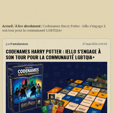
Accueil
/
À lire absolument
/
Codenames Harry Potter : Iello s’engage à
son tour pour la communauté LGBTQIA+
ACCUEIL
par
Pantalaemon
27 mai 2026 à 10:10
CODENAMES HARRY POTTER : IELLO S’ENGAGE À
À PROPOS
SON TOUR POUR LA COMMUNAUTÉ LGBTQIA+
SOUTENEZ-NOUS !
LA SÉRIE HARRY POTTER (REBOOT)
HARRY POTTER : LIVRES
BIOPICS DE HARRY POTTER
LES ANIMAUX FANTASTIQUES