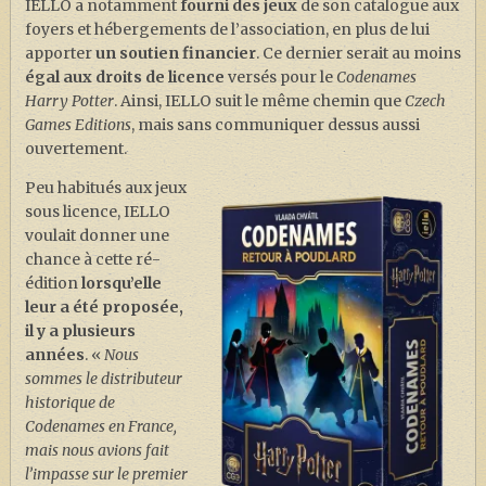
IELLO a notamment
fourni des jeux
de son catalogue aux
foyers et hébergements de l’association, en plus de lui
apporter
un soutien financier
. Ce dernier serait au moins
égal aux droits de licence
versés pour le
Codenames
Harry Potter
. Ainsi, IELLO suit le même chemin que
Czech
Games Editions
, mais sans communiquer dessus aussi
ouvertement.
Peu habitués aux jeux
sous licence, IELLO
voulait donner une
chance à cette ré-
édition
lorsqu’elle
leur a été proposée,
il y a plusieurs
années
. «
Nous
sommes le distributeur
historique de
Codenames en France,
mais nous avions fait
l’impasse sur le premier