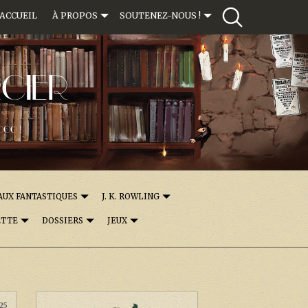
ACCUEIL
À PROPOS
SOUTENEZ-NOUS !
CIER
000 !
AUX FANTASTIQUES
J. K. ROWLING
ETTE
DOSSIERS
JEUX
:25