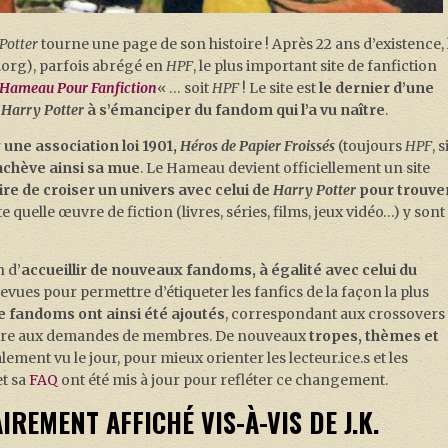
Potter
tourne une page de son histoire ! Après 22 ans d’existence, 
.org), parfois abrégé en
HPF
, le plus important site de fanfiction
Hameau Pour Fanfiction
« … soit
HPF
! Le site est
le dernier d’une
e
Harry Potter
à s’émanciper du fandom qui l’a vu naître
.
r
une association loi 1901,
Héros de Papier Froissés
(toujours
HPF
, s
 achève ainsi sa mue
. Le Hameau devient officiellement un site
aire de croiser un univers avec celui de
Harry Potter
pour trouve
 quelle œuvre de fiction (livres, séries, films, jeux vidéo…) y sont
n d’
accueillir de nouveaux fandoms, à égalité avec celui du
é revues pour permettre d’étiqueter les fanfics de la façon la plus
de fandoms
ont ainsi été ajoutés
, correspondant aux crossovers
ondre aux demandes de membres. De nouveaux
tropes, thèmes et
lement vu le jour, pour mieux orienter les lecteur.ice.s et les
et sa
FAQ
ont été mis à jour pour refléter ce changement.
REMENT AFFICHÉ VIS-À-VIS DE J.K.