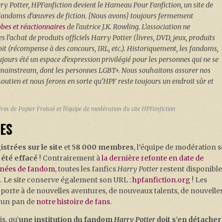
ry Potter, HPFanfiction devient le Hameau Pour Fanfiction, un site de
fandoms d’œuvres de fiction.
[Nous avons] toujours fermement
obes et réactionnaires
de l’autrice J.K. Rowling. L’association ne
s l’achat de produits officiels Harry Potter (livres, DVD, jeux, produits
soit (récompense à des concours, IRL, etc.). Historiquement, les fandoms,
ours été un espace d’expression privilégié pour les personnes qui ne se
e mainstream, dont les personnes LGBT+. Nous souhaitons assurer nos
utien et nous ferons en sorte qu’HPF reste toujours un endroit sûr et
éros de Papier Froissé et l’équipe de modération du site HPFanfiction
ES
strées sur le site
et
58 000 membres
, l’équipe de modération s
a été effacé
! Contrairement à
la dernière refonte en date de
années de fandom
, toutes les fanfics
Harry Potter
restent disponible
s… Le site conserve également son URL :
hpfanfiction.org
! Les
 porte à de nouvelles aventures, de nouveaux talents, de nouvelle
 un pan de
notre histoire de fans
.
is, qu’
une institution du fandom
Harry Potter
doit s’en détacher