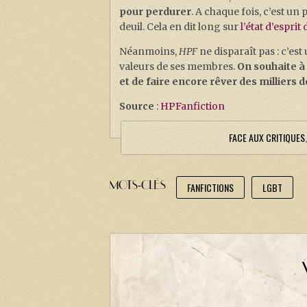
pour perdurer
. A chaque fois, c’est un 
deuil. Cela en dit long sur
l’état d’espri
Néanmoins,
HPF
ne disparaît pas : c’es
valeurs de ses membres.
On souhaite à 
et de faire encore rêver des milliers d
Source
:
HPFanfiction
FACE AUX CRITIQUES
MOTS-CLÉS
FANFICTIONS
LGBT