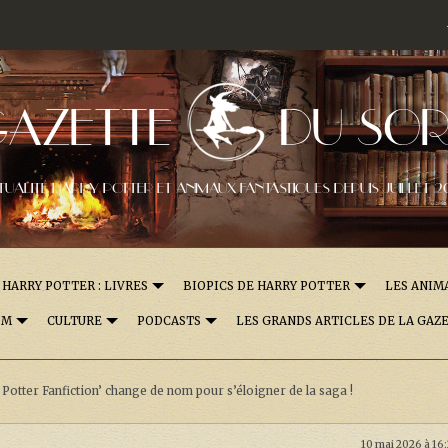
GAZETTE
DU SOR
TUALITÉ HARRY POTTER ET ANIMAUX FANTASTIQUES DEPUIS JUILLET 2
HARRY POTTER : LIVRES
BIOPICS DE HARRY POTTER
LES ANIM
OM
CULTURE
PODCASTS
LES GRANDS ARTICLES DE LA GAZ
 Potter Fanfiction’ change de nom pour s’éloigner de la saga !
10 mai 2026 à 16