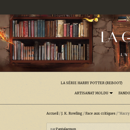
LA 
L'AC
LA SÉRIE HARRY POTTER (REBOOT)
ARTISANAT MOLDU
FAND
Accueil
/
J. K. Rowling
/
Face aux critiques
/
‘Harry
par
Pantalaemon