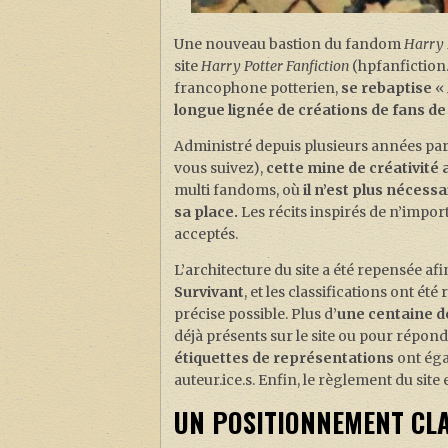
Une nouveau bastion du fandom
Harry 
site
Harry Potter Fanfiction
(hpfanfiction
francophone potterien,
se rebaptise
«
longue lignée de créations de fans d
Administré depuis plusieurs années pa
vous suivez),
cette mine de créativité
multi fandoms, où
il n’est plus nécess
sa place.
Les récits inspirés de n’importe
acceptés.
L’architecture du site a été repensée afi
Survivant
, et les classifications ont ét
précise possible. Plus d’
une centaine 
déjà présents sur le site ou pour rép
étiquettes de représentations
ont éga
auteur.ice.s. Enfin, le règlement du site 
UN POSITIONNEMENT CLAI