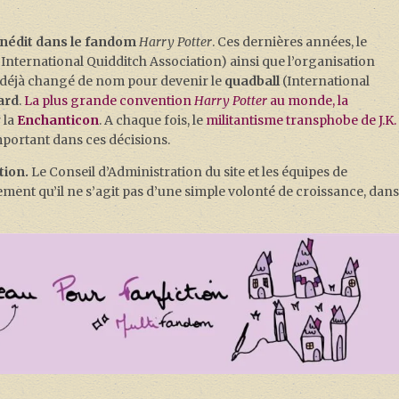
inédit dans le fandom
Harry Potter
. Ces dernières années, le
A, International Quidditch Association) ainsi que l’organisation
 déjà changé de nom pour devenir le
quadball
(International
ard
.
La plus grande convention
Harry Potter
au monde, la
 la
Enchanticon
. A chaque fois, le
militantisme transphobe de J.K.
mportant dans ces décisions.
tion.
Le Conseil d’Administration du site et les équipes de
ent qu’il ne s’agit pas d’une simple volonté de croissance, dan