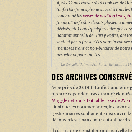
Après 22 ans consacrés à l’univers de Har
fanfiction francophone ouvert à tous les 
condamné les
prises de position transph
finançait déjà plus depuis plusieurs année
dérivés, etc.) dans quelque cadre que ce 
notamment celui de Harry Potter, ont touj
sentent pas représentées dans la cultur
membres trans et non-binaires de notre so
accueillant pour tou‧tes.
Le Conseil d’Administration de l’association H
DES ARCHIVES CONSERVÉ
Avec
près de 23 000 fanfictions enregi
montre cependant rassurante :
rien n’
Mugglenet, qui a fait table rase de 25 
ainsi que les commentaires, les favori
gestionnaires souhaitent ainsi ouvrir la
découvertes…. sans pour autant perdre
Il est triste de constater, une nouvelle fo