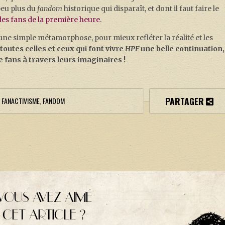
peu plus du
fandom
historique qui disparaît, et dont il faut faire le
t des fans de la première heure
.
t une simple métamorphose, pour mieux refléter la réalité et les
toutes celles et ceux qui font vivre
HPF
une belle continuation,
e fans à travers leurs imaginaires !
PARTAGER
,
FANACTIVISME
,
FANDOM
VOUS AVEZ AIMÉ
CET ARTICLE ?