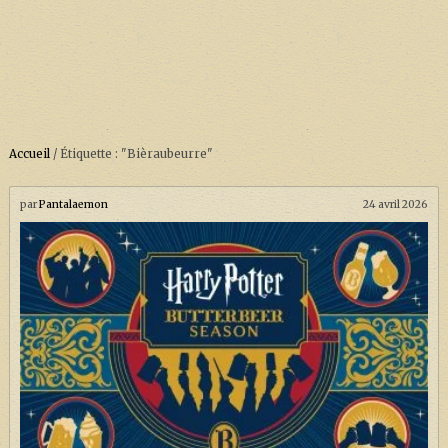
Accueil
/
Étiquette : "Bièraubeurre"
ACCUEIL
À PROPOS
par
Pantalaemon
24 avril 2026
SOUTENEZ-NOUS !
LA SÉRIE HARRY POTTER (REBOOT)
HARRY POTTER : LIVRES
BIOPICS DE HARRY POTTER
LES ANIMAUX FANTASTIQUES