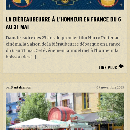
J. K. ROWLING
ARTISANAT MOLDU
LA BIÈREAUBEURRE À L’HONNEUR EN FRANCE DU 6
FANDOM
AU 31 MAI
CULTURE
Dans le cadre des 25 ans du premier film Harry Potter au
cinéma, la Saison de la bièraubeurre débarque en France
PODCASTS
du 6 au 31 mai. Cet événement annuel met à l’honneur la
LES GRANDS ARTICLES DE LA GAZETTE
boisson des […]
DOSSIERS
LIRE PLUS
JEUX
par
Pantalaemon
09 novembre 2025