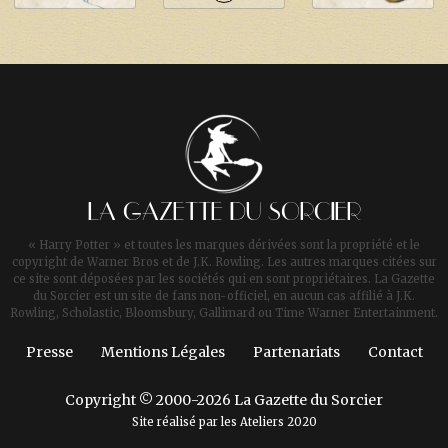
LA GAZETTE DU SORCIER
« Harry Potter » et toutes les marques dérivées sont la propriété et le
copyright de Warner Bros et de J.K. Rowling. Les autres marques citées sur
ce site sont déposées par les sociétés qui en sont propriétaires. La Gazette
du Sorcier est un site de fans non-officiel, en aucun cas affilié à J.K.
Rowling, Scholastic, Bloomsbury, Gallimard ou Time Warner Entertainment.
Presse
Mentions Légales
Partenariats
Contact
Copyright © 2000-2026 La Gazette du Sorcier
Site réalisé par les
Ateliers 2020