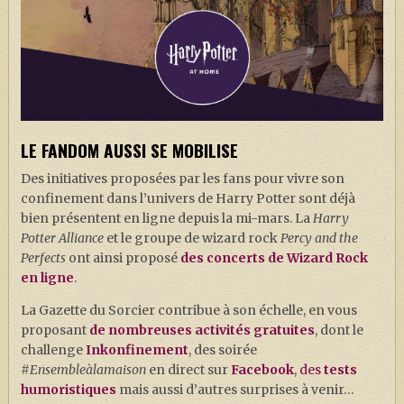
LE FANDOM AUSSI SE MOBILISE
Des initiatives proposées par les fans pour vivre son
confinement dans l’univers de Harry Potter sont déjà
bien présentent en ligne depuis la mi-mars. La
Harry
Potter Alliance
et le groupe de wizard rock
Percy and the
Perfects
ont ainsi proposé
des concerts de Wizard Rock
en ligne
.
La Gazette du Sorcier contribue à son échelle, en vous
proposant
de nombreuses activités gratuites
, dont le
challenge
Inkonfinement
, des soirée
#
Ensembleàlamaison
en direct sur
Facebook
,
des
tests
humoristiques
mais aussi d’autres surprises à venir…