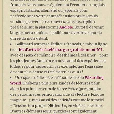
français
. Vous pouvez également l’écouter en anglais,
espagnol, italien, allemand ou japonais pour
perfectionner votre compréhension orale. Ces six
versions peuvent être trouvées, sans inscription
préalable, sur la plateforme
Audible
. Un total de vingt
langues sera rendu accessible sur Overdrive pour la
durée du mois d’Avril.
Gallimard Jeunesse, l’éditeur français, a mis un ligne
trois
kit d’activités à télécharger gratuitement ICI
:
avec des jeux de mémoire, des thèmes à dessiner… pour
les plus jeunes fans. On y trouve aussi des expériences
ludiques pour découvrir, par exemple, que l’eau salée
devient plus dense et fait léviter les œufs !
Un espace dédié a été créé sur le site du
Wizarding
World
. Il héberge plusieurs guides de lectures pour
aider les primolecteurs de
Harry Potter
(présentation
des personnages principaux, aide à la lecture, lexique
magique…), mais aussi des activités comme le tutoriel
« Dessine ton propre Niffleur! », en vidéo ci-dessous.
D’autres éléments (quiz, puzzles) sont également