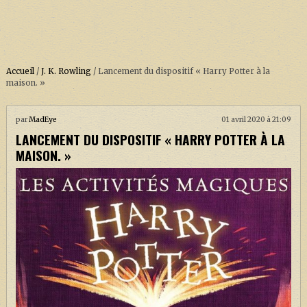
Accueil
/
J. K. Rowling
/
Lancement du dispositif « Harry Potter à la
maison. »
ACCUEIL
par
MadEye
01 avril 2020 à 21:09
LANCEMENT DU DISPOSITIF « HARRY POTTER À LA
À PROPOS
MAISON. »
SOUTENEZ-NOUS !
LA SÉRIE HARRY POTTER (REBOOT)
HARRY POTTER : LIVRES
BIOPICS DE HARRY POTTER
LES ANIMAUX FANTASTIQUES