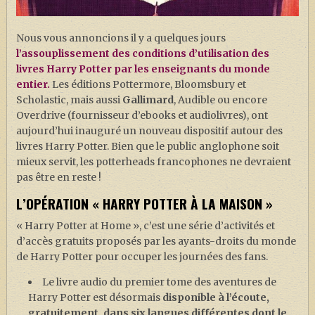
J. K. ROWLING
ARTISANAT MOLDU
Nous vous annoncions il y a quelques jours
l’assouplissement des conditions d’utilisation des
FANDOM
livres Harry Potter par les enseignants du monde
CULTURE
entier.
Les éditions Pottermore, Bloomsbury et
Scholastic, mais aussi
Gallimard
, Audible ou encore
PODCASTS
Overdrive (fournisseur d’ebooks et audiolivres), ont
aujourd’hui inauguré un nouveau dispositif autour des
LES GRANDS ARTICLES DE LA GAZETTE
livres Harry Potter. Bien que le public anglophone soit
DOSSIERS
mieux servit, les potterheads francophones ne devraient
pas être en reste !
JEUX
L’OPÉRATION « HARRY POTTER À LA MAISON »
« Harry Potter at Home », c’est une série d’activités et
d’accès gratuits proposés par les ayants-droits du monde
de Harry Potter pour occuper les journées des fans.
Le livre audio du premier tome des aventures de
Harry Potter est désormais
disponible à l’écoute,
gratuitement, dans six langues différentes dont le