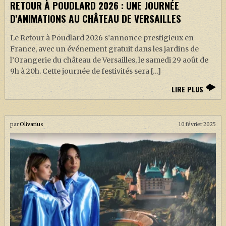
RETOUR À POUDLARD 2026 : UNE JOURNÉE
J. K. ROWLING
D’ANIMATIONS AU CHÂTEAU DE VERSAILLES
ARTISANAT MOLDU
Le Retour à Poudlard 2026 s’annonce prestigieux en
FANDOM
France, avec un événement gratuit dans les jardins de
CULTURE
l’Orangerie du château de Versailles, le samedi 29 août de
9h à 20h. Cette journée de festivités sera […]
PODCASTS
LIRE PLUS
LES GRANDS ARTICLES DE LA GAZETTE
DOSSIERS
par
Olivarius
10 février 2025
JEUX