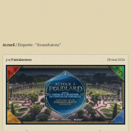
Accueil
/
Étiquette : "Beauxbatons"
ACCUEIL
À PROPOS
par
Pantalaemon
28 mai 2026
SOUTENEZ-NOUS !
LA SÉRIE HARRY POTTER (REBOOT)
HARRY POTTER : LIVRES
BIOPICS DE HARRY POTTER
LES ANIMAUX FANTASTIQUES