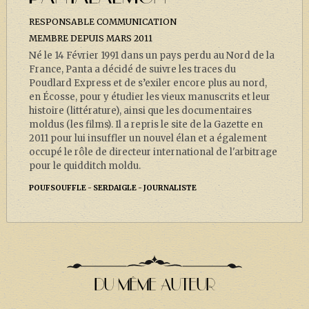
J. K. ROWLING
RESPONSABLE COMMUNICATION
ARTISANAT MOLDU
MEMBRE DEPUIS MARS 2011
Né le 14 Février 1991 dans un pays perdu au Nord de la
FANDOM
France, Panta a décidé de suivre les traces du
CULTURE
Poudlard Express et de s’exiler encore plus au nord,
en Écosse, pour y étudier les vieux manuscrits et leur
PODCASTS
histoire (littérature), ainsi que les documentaires
moldus (les films). Il a repris le site de la Gazette en
LES GRANDS ARTICLES DE LA GAZETTE
2011 pour lui insuffler un nouvel élan et a également
occupé le rôle de directeur international de l'arbitrage
DOSSIERS
pour le quidditch moldu.
JEUX
POUFSOUFFLE
SERDAIGLE
JOURNALISTE
DU MÊME AUTEUR