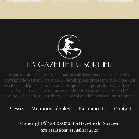
LA GAZETTE DU SORCIER
« Harry Potter » et toutes les marques dérivées sont la propriété et le
copyright de Warner Bros et de J.K. Rowling. Les autres marques citées sur
ce site sont déposées par les sociétés qui en sont propriétaires. La Gazette
du Sorcier est un site de fans non-officiel, en aucun cas affilié à J.K.
Rowling, Scholastic, Bloomsbury, Gallimard ou Time Warner Entertainment.
Presse
Mentions Légales
Partenariats
Contact
Copyright © 2000-2026 La Gazette du Sorcier
Site réalisé par les
Ateliers 2020