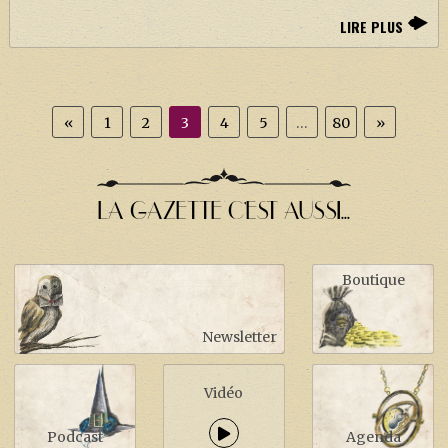
LIRE PLUS
«
1
2
3
4
5
…
80
»
LA GAZETTE C'EST AUSSI...
Boutique
Newsletter
Vidéo
Podcast
Agenda