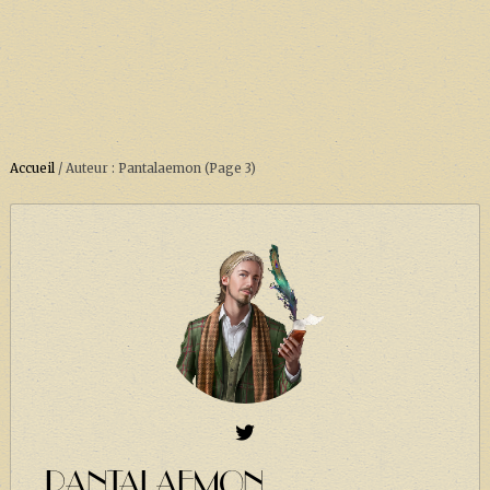
Accueil
/
Auteur : Pantalaemon
(Page 3)
ACCUEIL
À PROPOS
SOUTENEZ-NOUS !
LA SÉRIE HARRY POTTER (REBOOT)
HARRY POTTER : LIVRES
BIOPICS DE HARRY POTTER
LES ANIMAUX FANTASTIQUES
PANTALAEMON