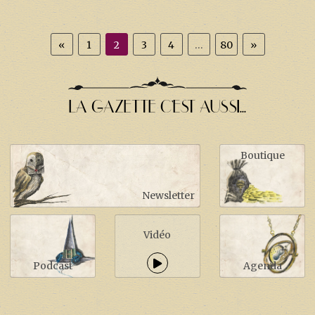
«
1
2
3
4
…
80
»
LA GAZETTE C'EST AUSSI...
Boutique
Newsletter
Vidéo
Podcast
Agenda