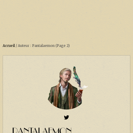
Accueil
/
Auteur : Pantalaemon
(Page 2)
ACCUEIL
À PROPOS
SOUTENEZ-NOUS !
LA SÉRIE HARRY POTTER (REBOOT)
HARRY POTTER : LIVRES
BIOPICS DE HARRY POTTER
LES ANIMAUX FANTASTIQUES
PANTALAEMON