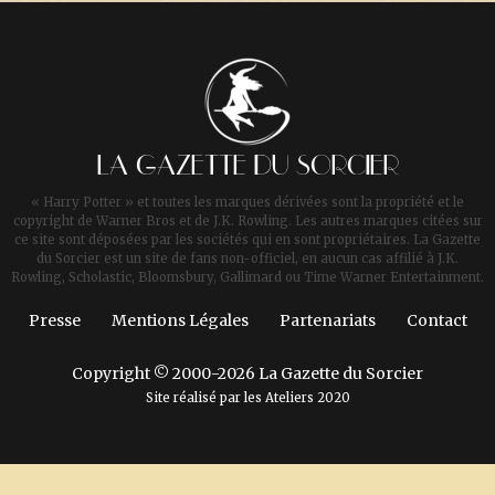
LA GAZETTE DU SORCIER
« Harry Potter » et toutes les marques dérivées sont la propriété et le
copyright de Warner Bros et de J.K. Rowling. Les autres marques citées sur
ce site sont déposées par les sociétés qui en sont propriétaires. La Gazette
du Sorcier est un site de fans non-officiel, en aucun cas affilié à J.K.
Rowling, Scholastic, Bloomsbury, Gallimard ou Time Warner Entertainment.
Presse
Mentions Légales
Partenariats
Contact
Copyright © 2000-2026 La Gazette du Sorcier
Site réalisé par les
Ateliers 2020