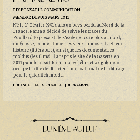
J. K. ROWLING
RESPONSABLE COMMUNICATION
ARTISANAT MOLDU
MEMBRE DEPUIS MARS 2011
Né le 14 Février 1991 dans un pays perdu au Nord de la
FANDOM
France, Panta a décidé de suivre les traces du
CULTURE
Poudlard Express et de s’exiler encore plus au nord,
en Écosse, pour y étudier les vieux manuscrits et leur
PODCASTS
histoire (littérature), ainsi que les documentaires
moldus (les films). Il a repris le site de la Gazette en
LES GRANDS ARTICLES DE LA GAZETTE
2011 pour lui insuffler un nouvel élan et a également
occupé le rôle de directeur international de l'arbitrage
DOSSIERS
pour le quidditch moldu.
JEUX
POUFSOUFFLE
SERDAIGLE
JOURNALISTE
DU MÊME AUTEUR