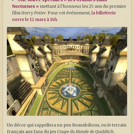
Nocturnes »
mettant à l’honneur les 25 ans du premier
film
Harry Potter
. Pour cet événement,
la billetterie
ouvre le 12 mars à 14h
.
Un décor qui rappellera un peu Beauxbâtons, ou le terrain
français aux fans du jeu
Coupe du Monde de Quidditch
.