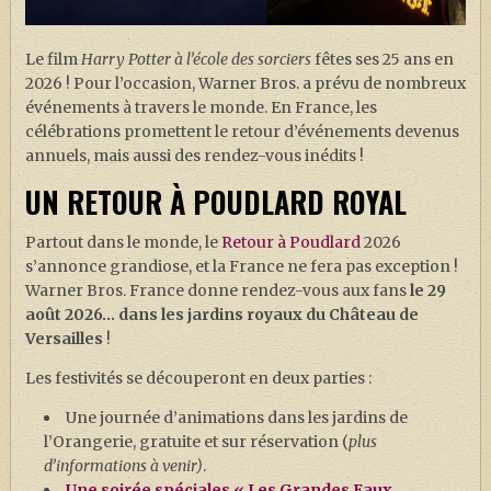
J. K. ROWLING
ARTISANAT MOLDU
Le film
Harry Potter à l’école des sorciers
fêtes ses 25 ans en
2026 ! Pour l’occasion, Warner Bros. a prévu de nombreux
FANDOM
événements à travers le monde. En France, les
CULTURE
célébrations promettent le retour d’événements devenus
annuels, mais aussi des rendez-vous inédits !
PODCASTS
UN RETOUR À POUDLARD ROYAL
LES GRANDS ARTICLES DE LA GAZETTE
Partout dans le monde, le
Retour à Poudlard
2026
DOSSIERS
s’annonce grandiose, et la France ne fera pas exception !
JEUX
Warner Bros. France donne rendez-vous aux fans
le 29
août 2026… dans les jardins royaux du Château de
Versailles
!​
Les festivités se découperont en deux parties :
Une journée d’animations dans les jardins de
l’Orangerie, gratuite et sur réservation (
plus
d’informations à venir)
.​
Une soirée spéciales « Les Grandes Eaux