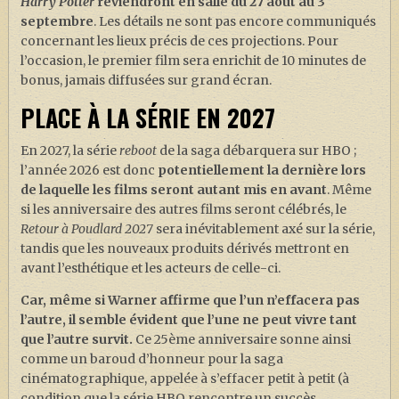
Harry Potter
reviendront en salle du 27 août au 3
septembre
. Les détails ne sont pas encore communiqués
concernant les lieux précis de ces projections. Pour
l’occasion, le premier film sera enrichit de 10 minutes de
bonus, jamais diffusées sur grand écran.
PLACE À LA SÉRIE EN 2027
En 2027, la série
reboot
de la saga débarquera sur HBO ;
l’année 2026 est donc
potentiellement la dernière lors
de laquelle les films seront autant mis en avant
. Même
si les anniversaire des autres films seront célébrés, le
Retour à Poudlard
2027
sera inévitablement axé sur la série,
tandis que les nouveaux produits dérivés mettront en
avant l’esthétique et les acteurs de celle-ci.
Car, même si Warner affirme que l’un n’effacera pas
l’autre, il semble évident que l’une ne peut vivre tant
que l’autre survit.
Ce 25ème anniversaire sonne ainsi
comme un baroud d’honneur pour la saga
cinématographique, appelée à s’effacer petit à petit (à
condition que la série HBO rencontre un succès