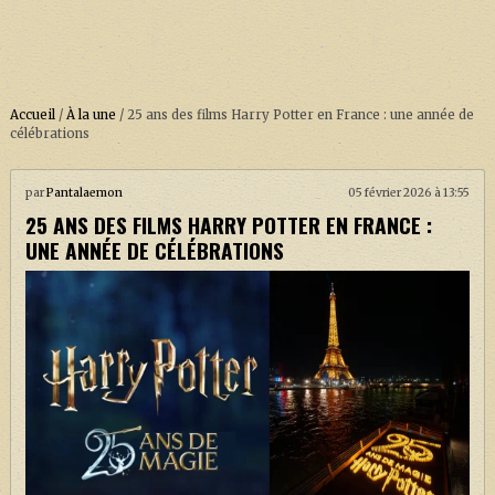
Accueil
/
À la une
/
25 ans des films Harry Potter en France : une année de
célébrations
ACCUEIL
par
Pantalaemon
05 février 2026 à 13:55
25 ANS DES FILMS HARRY POTTER EN FRANCE :
À PROPOS
UNE ANNÉE DE CÉLÉBRATIONS
SOUTENEZ-NOUS !
LA SÉRIE HARRY POTTER (REBOOT)
HARRY POTTER : LIVRES
BIOPICS DE HARRY POTTER
LES ANIMAUX FANTASTIQUES