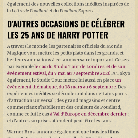
également des nouvelles collections inédites inspirées de
la
Lettre de Poudlard
et du
Poudlard Express.
D’AUTRES OCCASIONS DE CÉLÉBRER
LES 25 ANS DE HARRY POTTER
A travers le monde, les partenaires officiels du Monde
Magique vont mettre les petits plats dans les grands, et
lier leurs animations à cet anniversaire important. Ce sera
par exemple
le cas du Studio Tour de Londres, et de son
événement estival, du 7 mai au 7 septembre 2026
. A Tokyo
également, le Studio Tour mettre lui aussi en place
un
événement thématique, du 18 mars au 6 septembre
. Des
expériences inédites se dérouleront dans certains parcs
d’attraction Universal ; des grand magasins et centre
commerciaux s’habilleront des couleurs de Poudlard,
comme ce fut le cas
à Val d’Europe en décembre dernier
;
et d’autres surprises attendent peut-être les fans.
Warner Bros. annonce également que
tous les films