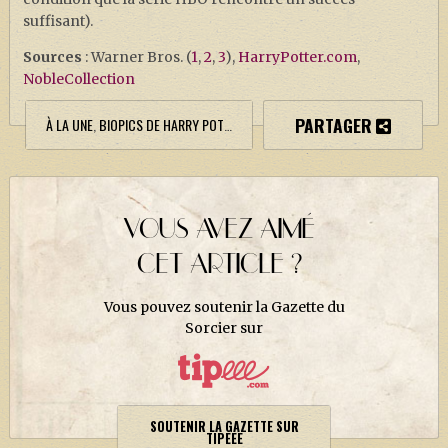
suffisant).
Sources
: Warner Bros. (
1
,
2
,
3
),
HarryPotter.com
,
NobleCollection
PARTAGER
À LA UNE
,
BIOPICS DE HARRY POTTER
,
ÉVÉNEMENTS
,
L'ÉCOLE DES SORCIERS
VOUS AVEZ AIMÉ
CET ARTICLE ?
Vous pouvez soutenir la Gazette du
Sorcier sur
SOUTENIR LA GAZETTE SUR
TIPEEE