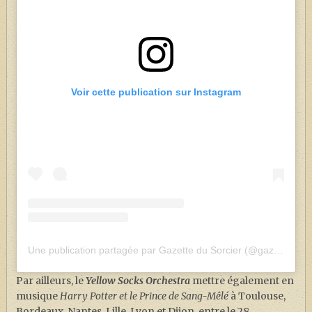
Voir cette publication sur Instagram
Une publication partagée par Gazette du Sorcier (@gazette_du_sorcier)
Par ailleurs, le
Yellow Socks Orchestra
mettre également en
musique
Harry Potter et le Prince de Sang-Mêlé
à Toulouse,
Bordeaux, Nantes, Lille, Lyon et Dijon, entre le 28