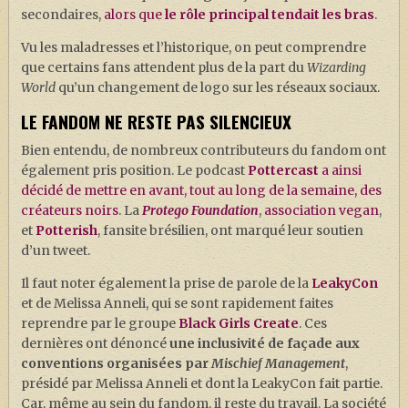
secondaires,
alors que
le rôle principal tendait les bras
.
Vu les maladresses et l’historique, on peut comprendre
que certains fans attendent plus de la part du
Wizarding
World
qu’un changement de logo sur les réseaux sociaux.
LE FANDOM NE RESTE PAS SILENCIEUX
Bien entendu, de nombreux contributeurs du fandom ont
également pris position. Le podcast
Pottercast
a ainsi
décidé de mettre en avant, tout au long de la semaine, des
créateurs noirs
. La
Protego Foundation
,
association vegan
,
et
Potterish
, fansite brésilien, ont marqué leur soutien
d’un tweet.
Il faut noter également la prise de parole de la
LeakyCon
et de Melissa Anneli, qui se sont rapidement faites
reprendre par le groupe
Black Girls Create
. Ces
dernières ont dénoncé
une inclusivité de façade aux
conventions organisées par
Mischief Management
,
présidé par Melissa Anneli et dont la LeakyCon fait partie.
Car, même au sein du fandom, il reste du travail. La société