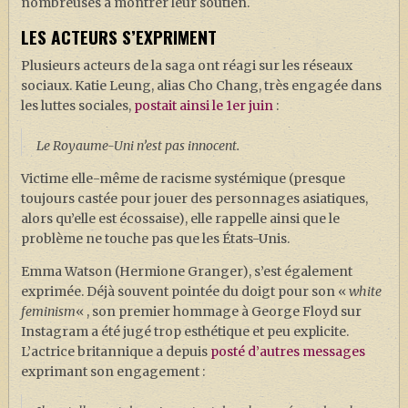
nombreuses à montrer leur soutien.
LES ACTEURS S’EXPRIMENT
Plusieurs acteurs de la saga ont réagi sur les réseaux
sociaux. Katie Leung, alias Cho Chang, très engagée dans
les luttes sociales,
postait ainsi le 1er juin
:
Le Royaume-Uni n’est pas innocent.
Victime elle-même de racisme systémique (presque
toujours castée pour jouer des personnages asiatiques,
alors qu’elle est écossaise), elle rappelle ainsi que le
problème ne touche pas que les États-Unis.
Emma Watson (Hermione Granger), s’est également
exprimée. Déjà souvent pointée du doigt pour son «
white
feminism
« , son premier hommage à George Floyd sur
Instagram a été jugé trop esthétique et peu explicite.
L’actrice britannique a depuis
posté d’autres messages
exprimant son engagement :