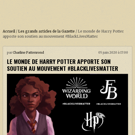
Accueil
/
Les grands articles de la Gazette
/
Le monde de Harry Potter
apporte son soutien au mouvement #BlackLivesMatter
ACCUEIL
par
Charline Pattenrond
05 juin 2020 à 17:00
LE MONDE DE HARRY POTTER APPORTE SON
À PROPOS
SOUTIEN AU MOUVEMENT #BLACKLIVESMATTER
SOUTENEZ-NOUS !
LA SÉRIE HARRY POTTER (REBOOT)
HARRY POTTER : LIVRES
BIOPICS DE HARRY POTTER
LES ANIMAUX FANTASTIQUES