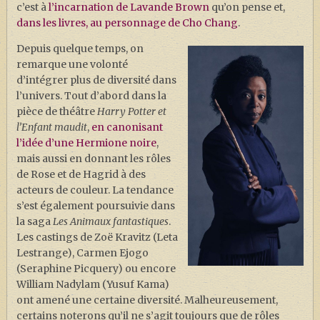
c’est à
l’incarnation de Lavande Brown
qu’on pense et,
dans les livres, au personnage de Cho Chang
.
Depuis quelque temps, on
remarque une volonté
d’intégrer plus de diversité dans
l’univers. Tout d’abord dans la
pièce de théâtre
Harry Potter et
l’Enfant maudit
,
en canonisant
l’idée d’une Hermione noire
,
mais aussi en donnant les rôles
de Rose et de Hagrid à des
acteurs de couleur. La tendance
s’est également poursuivie dans
la saga
Les Animaux fantastiques
.
Les castings de Zoë Kravitz (Leta
Lestrange), Carmen Ejogo
(Seraphine Picquery) ou encore
William Nadylam (Yusuf Kama)
ont amené une certaine diversité. Malheureusement,
certains noterons qu’il ne s’agit toujours que de rôles