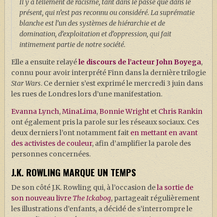
Il y a tellement de racisme, tant dans le passé que dans le
présent, qui n’est pas reconnu ou considéré. La suprématie
blanche est l’un des systèmes de hiérarchie et de
domination, d’exploitation et d’oppression, qui fait
intimement partie de notre société.
Elle a ensuite relayé
le discours de l’acteur John Boyega
,
connu pour avoir interprété Finn dans la dernière trilogie
Star Wars
. Ce dernier s’est exprimé le mercredi 3 juin dans
les rues de Londres lors d’une manifestation.
Evanna Lynch
,
MinaLima
,
Bonnie Wright
et
Chris Rankin
ont également pris la parole sur les réseaux sociaux. Ces
deux derniers l’ont notamment fait
en mettant en avant
des activistes de couleur
, afin d’amplifier la parole des
personnes concernées.
J.K. ROWLING MARQUE UN TEMPS
De son côté J.K. Rowling qui, à l’occasion de
la sortie de
son nouveau livre
The Ickabog
, partageait régulièrement
les illustrations d’enfants, a décidé de s’interrompre le