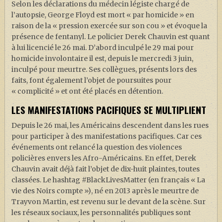
Selon les déclarations du médecin légiste chargé de
l’autopsie, George Floyd est mort « par homicide » en
raison de la « pression exercée sur son cou » et évoque la
présence de fentanyl. Le policier Derek Chauvin est quant
à lui licencié le 26 mai. D’abord inculpé le 29 mai pour
homicide involontaire il est, depuis le mercredi 3 juin,
inculpé pour meurtre. Ses collègues, présents lors des
faits, font également l’objet de poursuites pour
« complicité » et ont été placés en détention.
LES MANIFESTATIONS PACIFIQUES SE MULTIPLIENT
Depuis le 26 mai, les Américains descendent dans les rues
pour participer à des manifestations pacifiques. Car ces
événements ont relancé la question des violences
policières envers les Afro-Américains. En effet, Derek
Chauvin avait déjà fait l’objet de dix-huit plaintes, toutes
classées. Le hashtag #BlackLivesMatter (en français « La
vie des Noirs compte »), né en 2013 après le meurtre de
Trayvon Martin, est revenu sur le devant de la scène. Sur
les réseaux sociaux, les personnalités publiques sont