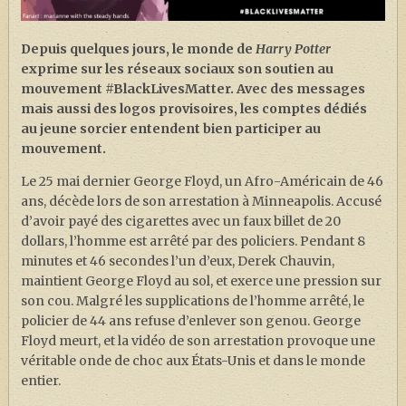
J. K. ROWLING
ARTISANAT MOLDU
Depuis quelques jours, le monde de
Harry Potter
exprime sur les réseaux sociaux son soutien au
FANDOM
mouvement #BlackLivesMatter. Avec des messages
CULTURE
mais aussi des logos provisoires, les comptes dédiés
au jeune sorcier entendent bien participer au
PODCASTS
mouvement.
LES GRANDS ARTICLES DE LA GAZETTE
Le 25 mai dernier George Floyd, un Afro-Américain de 46
ans, décède lors de son arrestation à Minneapolis. Accusé
DOSSIERS
d’avoir payé des cigarettes avec un faux billet de 20
JEUX
dollars, l’homme est arrêté par des policiers. Pendant 8
minutes et 46 secondes l’un d’eux, Derek Chauvin,
maintient George Floyd au sol, et exerce une pression sur
son cou. Malgré les supplications de l’homme arrêté, le
policier de 44 ans refuse d’enlever son genou. George
Floyd meurt, et la vidéo de son arrestation provoque une
véritable onde de choc aux États-Unis et dans le monde
entier.