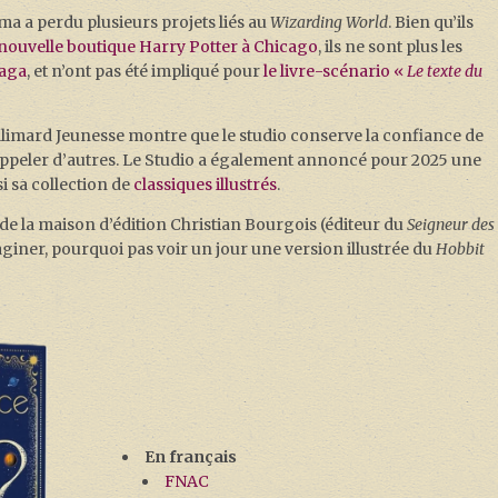
a a perdu plusieurs projets liés au
Wizarding World
. Bien qu’ils
 nouvelle boutique Harry Potter à Chicago
, ils ne sont plus les
saga
, et n’ont pas été impliqué pour
le livre-scénario «
Le texte du
llimard Jeunesse montre que le studio conserve la confiance de
 appeler d’autres. Le Studio a également annoncé pour 2025 une
si sa collection de
classiques illustrés
.
t de la maison d’édition Christian Bourgois (éditeur du
Seigneur des
aginer, pourquoi pas voir un jour une version illustrée du
Hobbit
En français
FNAC