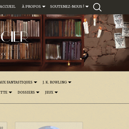
ACCUEIL
À PROPOS
SOUTENEZ-NOUS !
CIER
000 !
AUX FANTASTIQUES
J. K. ROWLING
ETTE
DOSSIERS
JEUX
:10