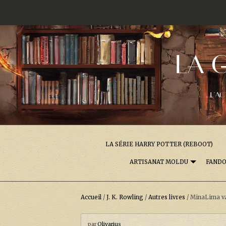
LA 
L'AC
LA SÉRIE HARRY POTTER (REBOOT)
ARTISANAT MOLDU
FAND
Accueil
/
J. K. Rowling
/
Autres livres
/
MinaLima va 
par
Olivarius