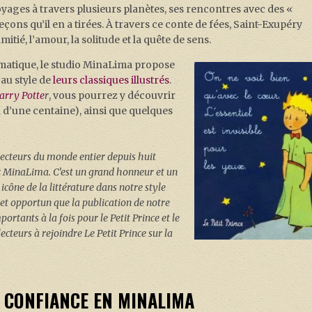
oyages à travers plusieurs planètes, ses rencontres avec des «
çons qu’il en a tirées. À travers ce conte de fées, Saint-Exupéry
ié, l’amour, la solitude et la quête de sens.
atique, le studio MinaLima propose
 au style de
leurs classiques illustrés
.
arry Potte
r
, vous pourrez y découvrir
n d’une centaine), ainsi que quelques
 lecteurs du monde entier depuis huit
ez MinaLima. C’est un grand honneur et un
 icône de la littérature dans notre style
t et opportun que la publication de notre
ortants à la fois pour le Petit Prince et le
cteurs à rejoindre Le Petit Prince sur la
 CONFIANCE EN MINALIMA