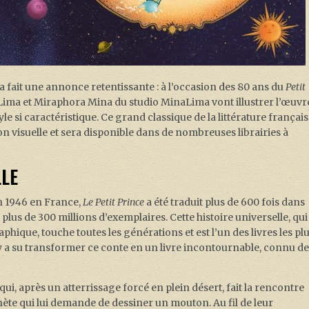
a fait une annonce retentissante : à l’occasion des 80 ans du
Petit
 Lima et Miraphora Mina du studio MinaLima vont illustrer l’œuvr
le si caractéristique. Ce grand classique de la littérature françai
ion visuelle et sera disponible dans de nombreuses librairies à
LLE
en 1946 en France,
Le Petit Prince
a été traduit plus de 600 fois dans
lus de 300 millions d’exemplaires. Cette histoire universelle, qui
ique, touche toutes les générations et est l’un des livres les pl
 a su transformer ce conte en un livre incontournable, connu d
 qui, après un atterrissage forcé en plein désert, fait la rencontre
ète qui lui demande de dessiner un mouton. Au fil de leur