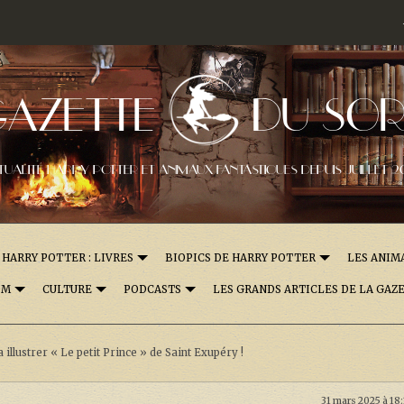
GAZETTE
DU SOR
TUALITÉ HARRY POTTER ET ANIMAUX FANTASTIQUES DEPUIS JUILLET 2
HARRY POTTER : LIVRES
BIOPICS DE HARRY POTTER
LES ANIM
OM
CULTURE
PODCASTS
LES GRANDS ARTICLES DE LA GAZ
illustrer « Le petit Prince » de Saint Exupéry !
31 mars 2025 à 18