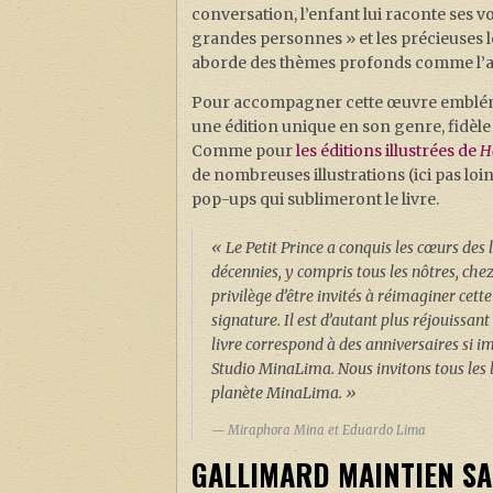
conversation, l’enfant lui raconte ses v
grandes personnes » et les précieuses le
aborde des thèmes profonds comme l’amit
Pour accompagner cette œuvre emblém
une édition unique en son genre, fidèle
Comme pour
les éditions illustrées de
H
de nombreuses illustrations (ici pas loi
pop-ups qui sublimeront le livre.
« Le Petit Prince a conquis les cœurs des
décennies, y compris tous les nôtres, ch
privilège d’être invités à réimaginer cette
signature. Il est d’autant plus réjouissan
livre correspond à des anniversaires si imp
Studio MinaLima. Nous invitons tous les le
planète MinaLima. »
Miraphora Mina et Eduardo Lima
GALLIMARD MAINTIEN SA