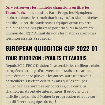
On y retrouvera les multiples champions en titre, les
Titans Paris
, mais aussi les Paris Frogs, les Olympiens
Paris, Toulouse, les Crookshanks Lyon, les Black Snitches
de Lille,… Bref, de nombreuses équipes qu’on reverra
quelques semaines plus tard pour disputer la première
division de l’EQC. Autant dire que les matchs seront déjà
très intéressants à regarder !
EUROPEAN QUIDDITCH CUP 2022 D1
TOUR D’HORIZON : POULES ET FAVORIS
Depuis 2012, l’EQC Division 1 rassemble les meilleurs clubs
européens le temps d’un week-end. Mais cette année,
peut-être encore plus que les autres, aura une saveur
particulière. En effet, cela fait 2 ans que les équipes
d’Europe ne se sont pas rencontrées, que certains
championnats ont été interrompus. Il est donc plus
difficile que jamais d’évaluer la progression et le niveau
des différentes équipes du top !