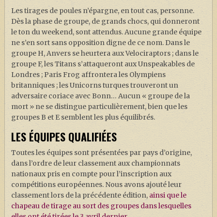
Les tirages de poules n’épargne, en tout cas, personne.
Dès la phase de groupe, de grands chocs, qui donneront
le ton du weekend, sont attendus. Aucune grande équipe
ne s’en sort sans opposition digne de ce nom. Dans le
groupe H, Anvers se heurtera aux Velociraptors ; dans le
groupe F, les Titans s’attaqueront aux Unspeakables de
Londres ; Paris Frog affrontera les Olympiens
britanniques ; les Unicorns turques trouveront un
adversaire coriace avec Bonn… Aucun « groupe de la
mort » ne se distingue particulièrement, bien que les
groupes B et E semblent les plus équilibrés.
LES ÉQUIPES QUALIFIÉES
Toutes les équipes sont présentées par pays d’origine,
dans l’ordre de leur classement aux championnats
nationaux pris en compte pour l’inscription aux
compétitions européennes. Nous avons ajouté leur
classement lors de la précédente édition,
ainsi que le
chapeau de tirage au sort des groupes dans lesquelles
elles ont été tirées le 3 avril dernier.