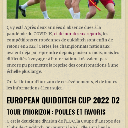
J. K. ROWLING
ARTISANAT MOLDU
FANDOM
Ça y est ! Après deux années d’absence dues à la
CULTURE
pandémie du COVID-19,
et de nombreux reports
, les
compétitions européennes de quidditch sont enfin de
PODCASTS
retour en 2022 ! Certes, les championnats nationaux
avaient déjà pu reprendre depuis plusieurs mois, mais les
LES GRANDS ARTICLES DE LA GAZETTE
difficultés à voyager à l’international n’avaient pas
DOSSIERS
encore pu permettre la reprise des confrontations à une
échelle plus large.
JEUX
On fait le tour d’horizon de ces événements, et de toutes
les informations à leur sujet.
EUROPEAN QUIDDITCH CUP 2022 D2
TOUR D’HORIZON : POULES ET FAVORIS
C’est la deuxième division de l’EQC, la Coupe d’Europe des
Clubs de Quidditch, qui ouvrira le bal. Elle aura lieu le