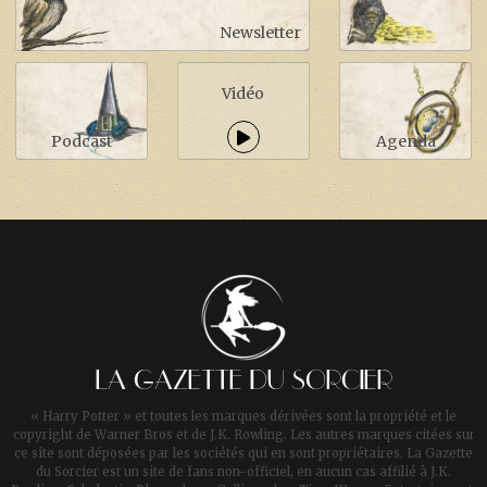
Newsletter
Vidéo
Podcast
Agenda
LA GAZETTE DU SORCIER
« Harry Potter » et toutes les marques dérivées sont la propriété et le
copyright de Warner Bros et de J.K. Rowling. Les autres marques citées sur
ce site sont déposées par les sociétés qui en sont propriétaires. La Gazette
du Sorcier est un site de fans non-officiel, en aucun cas affilié à J.K.