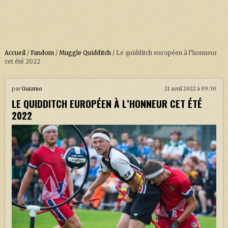
Accueil
/
Fandom
/
Muggle Quidditch
/
Le quidditch européen à l’honneur
cet été 2022
ACCUEIL
par
Guizmo
21 avril 2022 à 09:30
LE QUIDDITCH EUROPÉEN À L’HONNEUR CET ÉTÉ
À PROPOS
2022
SOUTENEZ-NOUS !
LA SÉRIE HARRY POTTER (REBOOT)
HARRY POTTER : LIVRES
BIOPICS DE HARRY POTTER
LES ANIMAUX FANTASTIQUES