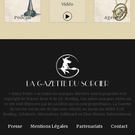
Vidéo
Podcast
Agenda
LA GAZETTE DU SORCIER
« Harry Potter » et toutes les marques dérivées sont la propriété et le
copyright de Warner Bros et de J.K. Rowling. Les autres marques citées sur
ce site sont déposées par les sociétés qui en sont propriétaires. La Gazette
du Sorcier est un site de fans non-officiel, en aucun cas affilié à J.K.
Rowling, Scholastic, Bloomsbury, Gallimard ou Time Warner Entertainment.
Presse
Mentions Légales
Partenariats
Contact