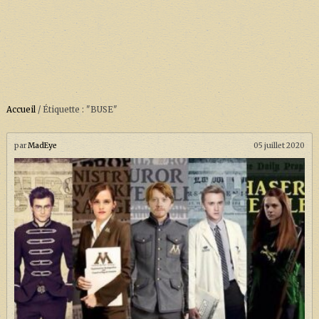
Accueil
/
Étiquette : "BUSE"
ACCUEIL
À PROPOS
par
MadEye
05 juillet 2020
SOUTENEZ-NOUS !
LA SÉRIE HARRY POTTER (REBOOT)
HARRY POTTER : LIVRES
BIOPICS DE HARRY POTTER
LES ANIMAUX FANTASTIQUES