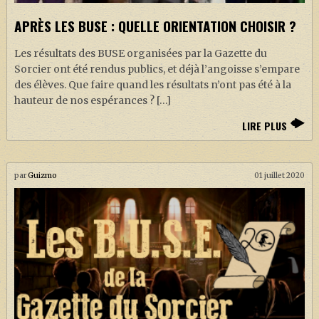
J. K. ROWLING
APRÈS LES BUSE : QUELLE ORIENTATION CHOISIR ?
ARTISANAT MOLDU
Les résultats des BUSE organisées par la Gazette du
FANDOM
Sorcier ont été rendus publics, et déjà l’angoisse s’empare
CULTURE
des élèves. Que faire quand les résultats n’ont pas été à la
hauteur de nos espérances ? […]
PODCASTS
LIRE PLUS
LES GRANDS ARTICLES DE LA GAZETTE
DOSSIERS
par
Guizmo
01 juillet 2020
JEUX