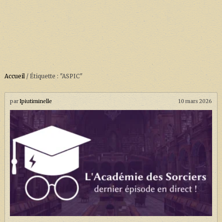
Accueil
/
Étiquette : "ASPIC"
ACCUEIL
À PROPOS
par
Ipiutiminelle
10 mars 2026
SOUTENEZ-NOUS !
LA SÉRIE HARRY POTTER (REBOOT)
HARRY POTTER : LIVRES
BIOPICS DE HARRY POTTER
LES ANIMAUX FANTASTIQUES