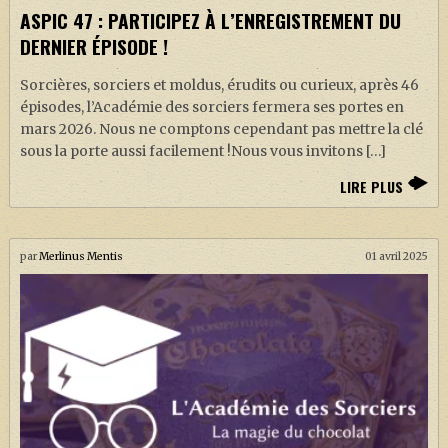
J. K. ROWLING
ASPIC 47 : PARTICIPEZ À L’ENREGISTREMENT DU
DERNIER ÉPISODE !
ARTISANAT MOLDU
FANDOM
Sorcières, sorciers et moldus, érudits ou curieux, après 46
épisodes, l’Académie des sorciers fermera ses portes en
CULTURE
mars 2026. Nous ne comptons cependant pas mettre la clé
sous la porte aussi facilement !Nous vous invitons […]
PODCASTS
LIRE PLUS
LES GRANDS ARTICLES DE LA GAZETTE
DOSSIERS
par
Merlinus Mentis
01 avril 2025
JEUX