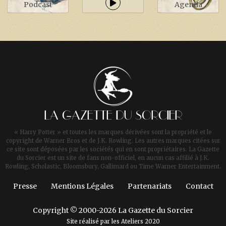
Podcast
Agenda
LA GAZETTE DU SORCIER
« Harry Potter » et toutes les marques dérivées sont la propriété et le
copyright de Warner Bros et de J.K. Rowling. Les autres marques citées sur
ce site sont déposées par les sociétés qui en sont propriétaires. La Gazette
du Sorcier est un site de fans non-officiel, en aucun cas affilié à J.K.
Rowling, Scholastic, Bloomsbury, Gallimard ou Time Warner Entertainment.
Presse
Mentions Légales
Partenariats
Contact
Copyright © 2000-2026 La Gazette du Sorcier
Site réalisé par les
Ateliers 2020