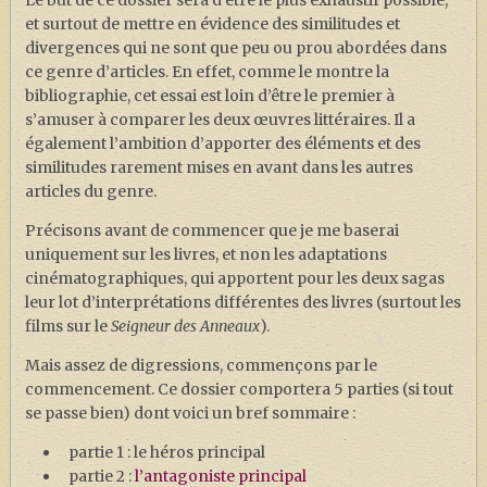
Le but de ce dossier sera d’être le plus exhaustif possible,
et surtout de mettre en évidence des similitudes et
divergences qui ne sont que peu ou prou abordées dans
ce genre d’articles. En effet, comme le montre la
bibliographie, cet essai est loin d’être le premier à
s’amuser à comparer les deux œuvres littéraires. Il a
également l’ambition d’apporter des éléments et des
similitudes rarement mises en avant dans les autres
articles du genre.
Précisons avant de commencer que je me baserai
uniquement sur les livres, et non les adaptations
cinématographiques, qui apportent pour les deux sagas
leur lot d’interprétations différentes des livres (surtout les
films sur le
Seigneur des Anneaux
).
Mais assez de digressions, commençons par le
commencement. Ce dossier comportera 5 parties (si tout
se passe bien) dont voici un bref sommaire :
partie 1 : le héros principal
partie 2 :
l’antagoniste principal