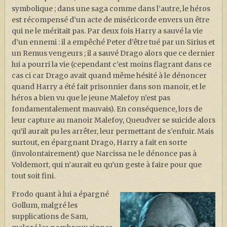
symbolique ; dans une saga comme dans l’autre, le héros
est récompensé d’un acte de miséricorde envers un être
qui ne le méritait pas. Par deux fois Harry a sauvé la vie
d’un ennemi : il a empêché Peter d’être tué par un Sirius et
un Remus vengeurs ; il a sauvé Drago alors que ce dernier
lui a pourri la vie (cependant c’est moins flagrant dans ce
cas ci car Drago avait quand même hésité à le dénoncer
quand Harry a été fait prisonnier dans son manoir, et le
héros a bien vu que le jeune Malefoy n’est pas
fondamentalement mauvais). En conséquence, lors de
leur capture au manoir Malefoy, Queudver se suicide alors
qu’il aurait pu les arrêter, leur permettant de s’enfuir. Mais
surtout, en épargnant Drago, Harry a fait en sorte
(involontairement) que Narcissa ne le dénonce pas à
Voldemort, qui n’aurait eu qu’un geste à faire pour que
tout soit fini.
Frodo quant à lui a épargné
Gollum, malgré les
supplications de Sam,