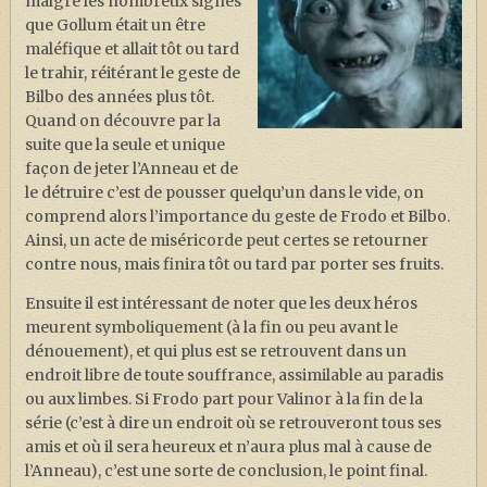
malgré les nombreux signes
que Gollum était un être
maléfique et allait tôt ou tard
le trahir, réitérant le geste de
Bilbo des années plus tôt.
Quand on découvre par la
suite que la seule et unique
façon de jeter l’Anneau et de
le détruire c’est de pousser quelqu’un dans le vide, on
comprend alors l’importance du geste de Frodo et Bilbo.
Ainsi, un acte de miséricorde peut certes se retourner
contre nous, mais finira tôt ou tard par porter ses fruits.
Ensuite il est intéressant de noter que les deux héros
meurent symboliquement (à la fin ou peu avant le
dénouement), et qui plus est se retrouvent dans un
endroit libre de toute souffrance, assimilable au paradis
ou aux limbes. Si Frodo part pour Valinor à la fin de la
série (c’est à dire un endroit où se retrouveront tous ses
amis et où il sera heureux et n’aura plus mal à cause de
l’Anneau), c’est une sorte de conclusion, le point final.