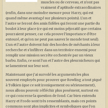
muscles ou de cerveau, et n’ont pas
vraiment d’aptitude extraordinaires
(enfin, dans une moindre mesure pour Harry, qui est
quand même avantagé sur plusieurs points). L’un et
l’autre se feront des amis fidèles qui feront une partie du
boulot à leur place (ce qui est moins péjoratif que certains
pourraient penser, car cela prouve l’importance d’être
entouré, et qu’on ne peut pas sauver le monde tout seul).
L’un et l’autre doivent fuir des hordes de méchants à leur
recherche et s’infiltrer dans un territoire ennemi pour
remplir une mission secrète orchestrée par un vieux
barbu. Enfin, ce sont l’un et l’autre des pleurnicheurs qui
se lamentent sur leur sort.
Maintenant que j’ai survolé les arguments les plus
souvent employés pour prouver que Rowling a tout piqué
à Tolkien (que ce soit ironiquement ou sérieusement),
nous allons pouvoir réfléchir plus posément, surtout en
ce qui concerne la question de fond. Car bien entendu
Harry et Frodo sont très ressemblants, mais ces points
communs sont plus implicites et symboliques que l’on