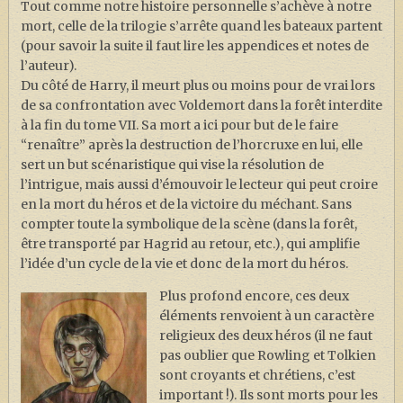
Tout comme notre histoire personnelle s’achève à notre
mort, celle de la trilogie s’arrête quand les bateaux partent
(pour savoir la suite il faut lire les appendices et notes de
l’auteur).
Du côté de Harry, il meurt plus ou moins pour de vrai lors
de sa confrontation avec Voldemort dans la forêt interdite
à la fin du tome VII. Sa mort a ici pour but de le faire
“renaître” après la destruction de l’horcruxe en lui, elle
sert un but scénaristique qui vise la résolution de
l’intrigue, mais aussi d’émouvoir le lecteur qui peut croire
en la mort du héros et de la victoire du méchant. Sans
compter toute la symbolique de la scène (dans la forêt,
être transporté par Hagrid au retour, etc.), qui amplifie
l’idée d’un cycle de la vie et donc de la mort du héros.
Plus profond encore, ces deux
éléments renvoient à un caractère
religieux des deux héros (il ne faut
pas oublier que Rowling et Tolkien
sont croyants et chrétiens, c’est
important !). Ils sont morts pour les