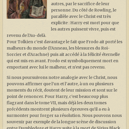
autres, par le sacrifice de leur
personne. Du côté de Rowling, le
parallèle avec le Christ est très
explicite : Harry est mort pour que
les autres puissent vivre, puis est
revenu de l’Au-delà.
Pour Tolkien c’est davantage le fait que Frodo ait porté les
malheurs du monde (l’Anneau, les blessures du Roi-
Sorcier et d’Arachne) puis ait accédé à la félicité éternelle
qui est mis en avant. Frodo est symboliquement mort en
emportant avec lui le malheur, et n’est pas revenu.
Si nous poursuivons notre analogie avec le Christ, nous
pouvons affirmer que l’un et l’autre, à un ou plusieurs
moments du récit, doutent de leur mission et sont sur le
point de renoncer. Pour Harry, c’est beaucoup plus
flagrant dans le tome VII, mais déjà les deux tomes
précédents montrent plusieurs épreuves qu’il a eu à
surmonter pour forger sa résolution. Nous pouvons nous
souvenir par exemple de la longue scène de discussion
entre Dumbledore et Harry suite à la mort de Sirius Black.