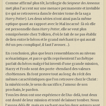
Comme affirmé plus tôt, la trilogie du
Seigneur des Anneaux
met plus l’accent sur une menace permanente et invisible
(ce qui se retrouvera dans le dernier tome de la saga
Harry Potter
). Les deux séries n’ont ainsi pas la même
optique quant au rapport avec le Mal incarné : là où elle
est personnelle dans
Harry Potter
, elle se veut plus
omniprésente chez Tolkien, d’où le fait de ne pas établir
de lien entre le héros et le grand méchant (ce qui aurait
été un peu compliqué, il faut l’avouer…).
En conclusion, plus que leurs ressemblances au niveau
scénaristique, et parce qu’ils représentent l’archétype
parfait du héros malgré lui investi d’une grande mission,
Harry et Frodo sont des porte-étendard des valeurs
chrétiennes. Ils font preuve tout au long du récit des
mêmes caractéristiques que l’on retrouve chez le Christ :
la miséricorde, le sens du sacrifice, l’amour de son
prochain, le pardon.
Tous les deux ont une expérience de l’Au-delà, tout deux
ont douté de leur mission et tenté de laisser tomber. Nous
l’avons déjà dit, mais en sachant que les deux auteurs sont