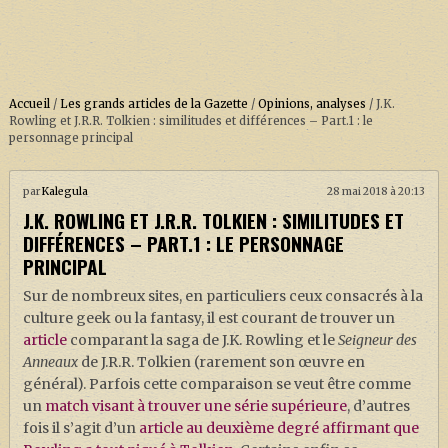
Accueil
/
Les grands articles de la Gazette
/
Opinions, analyses
/
J.K.
Rowling et J.R.R. Tolkien : similitudes et différences – Part.1 : le
personnage principal
ACCUEIL
par
Kalegula
28 mai 2018 à 20:13
À PROPOS
J.K. ROWLING ET J.R.R. TOLKIEN : SIMILITUDES ET
SOUTENEZ-NOUS !
DIFFÉRENCES – PART.1 : LE PERSONNAGE
PRINCIPAL
Sur de nombreux sites, en particuliers ceux consacrés à la
LA SÉRIE HARRY POTTER (REBOOT)
culture geek ou la fantasy, il est courant de trouver un
article
comparant la saga de J.K. Rowling et le
Seigneur des
HARRY POTTER : LIVRES
Anneaux
de J.R.R. Tolkien (rarement son œuvre en
général). Parfois cette comparaison se veut être comme
BIOPICS DE HARRY POTTER
un
match visant à trouver une série supérieure
, d’autres
LES ANIMAUX FANTASTIQUES
fois il s’agit d’un
article au deuxième degré affirmant que