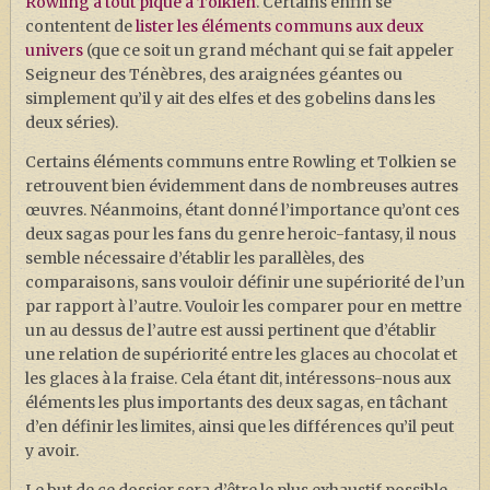
Rowling a tout piqué à Tolkien
. Certains enfin se
J. K. ROWLING
contentent de
lister les éléments communs aux deux
ARTISANAT MOLDU
univers
(que ce soit un grand méchant qui se fait appeler
Seigneur des Ténèbres, des araignées géantes ou
FANDOM
simplement qu’il y ait des elfes et des gobelins dans les
deux séries).
CULTURE
Certains éléments communs entre Rowling et Tolkien se
PODCASTS
retrouvent bien évidemment dans de nombreuses autres
LES GRANDS ARTICLES DE LA GAZETTE
œuvres. Néanmoins, étant donné l’importance qu’ont ces
deux sagas pour les fans du genre heroic-fantasy, il nous
DOSSIERS
semble nécessaire d’établir les parallèles, des
comparaisons, sans vouloir définir une supériorité de l’un
JEUX
par rapport à l’autre. Vouloir les comparer pour en mettre
un au dessus de l’autre est aussi pertinent que d’établir
une relation de supériorité entre les glaces au chocolat et
les glaces à la fraise. Cela étant dit, intéressons-nous aux
éléments les plus importants des deux sagas, en tâchant
d’en définir les limites, ainsi que les différences qu’il peut
y avoir.