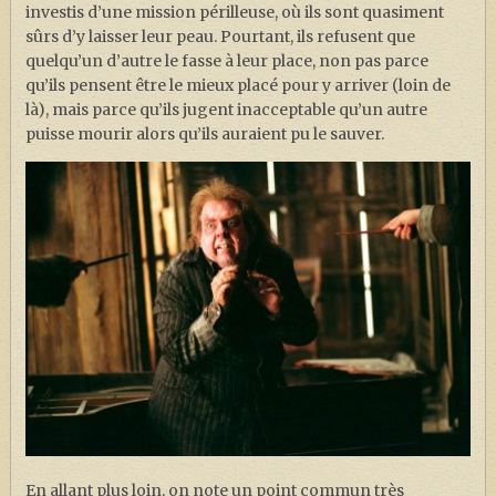
investis d’une mission périlleuse, où ils sont quasiment
sûrs d’y laisser leur peau. Pourtant, ils refusent que
quelqu’un d’autre le fasse à leur place, non pas parce
qu’ils pensent être le mieux placé pour y arriver (loin de
là), mais parce qu’ils jugent inacceptable qu’un autre
puisse mourir alors qu’ils auraient pu le sauver.
En allant plus loin, on note un point commun très