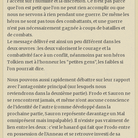
l’accent sur l’humilité et la discrétion. Ce n’est pas parce
que l’on est petit que l’on ne peut rien accomplir ou que
nous ne servons à rien pendant une guerre. De même les
héros ne sont pas tous des combattants, et une guerre
n’est pas nécessairement gagnée à coups de batailles et
de combats.
Le message délivré est ainsi un peu différent dans les
deux œuvres : les deux valorisent le courage et la
combativité face à un conflit, néanmoins par son héros
Tolkien met à l’honneur les “petites gens”, les faibles si
l’on pourrait dire.
Nous pouvons aussi rapidement débattre sur leur rapport
avec l’antagoniste principal (sur lesquels nous
reviendrons dans la deuxième partie). Frodo et Sauron ne
se rencontrent jamais, et même n’ont aucune conscience
de l’identité de l’autre (comme développé dans la
prochaine partie, Sauron représente davantage un Mal
omniprésent mais impalpable). Il n’existe pas vraiment de
lien entre les deux : c’est le hasard qui fait que Frodo entre
en possession de l’Anneau et se retrouve investi de sa