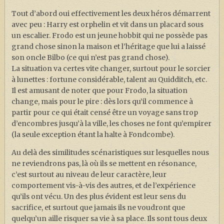
Tout d’abord oui effectivement les deux héros démarrent
avec peu : Harry est orphelin et vit dans un placard sous
un escalier. Frodo est un jeune hobbit qui ne possède pas
grand chose sinon la maison et l’héritage que lui a laissé
son oncle Bilbo (ce qui n’est pas grand chose).
La situation va certes vite changer, surtout pour le sorcier
à lunettes : fortune considérable, talent au Quidditch, etc.
Il est amusant de noter que pour Frodo, la situation
change, mais pour le pire : dès lors qu’il commence à
partir pour ce qui était censé être un voyage sans trop
d’encombres jusqu’à la ville, les choses ne font qu’empirer
(la seule exception étant la halte à Fondcombe).
Au delà des similitudes scénaristiques sur lesquelles nous
ne reviendrons pas, là où ils se mettent en résonance,
c’est surtout au niveau de leur caractère, leur
comportement vis-à-vis des autres, et de l’expérience
qu’ils ont vécu. Un des plus évident est leur sens du
sacrifice, et surtout que jamais ils ne voudront que
quelqu’un aille risquer sa vie à sa place. Ils sont tous deux