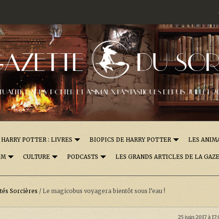
GAZETTE
DU SOR
TUALITÉ HARRY POTTER ET ANIMAUX FANTASTIQUES DEPUIS JUILLET 2
HARRY POTTER : LIVRES
BIOPICS DE HARRY POTTER
LES ANIM
OM
CULTURE
PODCASTS
LES GRANDS ARTICLES DE LA GAZ
ités Sorcières
/
Le magicobus voyagera bientôt sous l’eau !
25 juin 2017 à 17