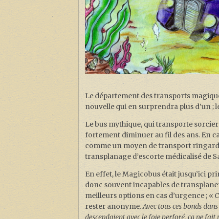
Le département des transports magiqu
nouvelle qui en surprendra plus d’un ; l
Le bus mythique, qui transporte sorciers
fortement diminuer au fil des ans. En c
comme un moyen de transport ringard et
transplanage d’escorte médicalisé de S
En effet, le Magicobus était jusqu’ici 
donc souvent incapables de transplaner
meilleurs options en cas d’urgence ; «
C
rester anonyme.
Avec tous ces bonds dans 
descendaient avec le foie perforé, ça ne fait 