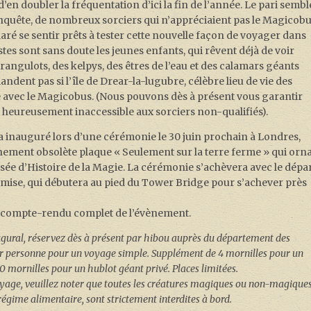
en doubler la fréquentation d’ici la fin de l’année. Le pari sembl
enquête, de nombreux sorciers qui n’appréciaient pas le Magicob
laré se sentir prêts à tester cette nouvelle façon de voyager dans
stes sont sans doute les jeunes enfants, qui rêvent déjà de voir
strangulots, des kelpys, des êtres de l’eau et des calamars géants
dent pas si l’île de Drear-la-lugubre, célèbre lieu de vie des
 avec le Magicobus. (Nous pouvons dès à présent vous garantir
ort heureusement inaccessible aux sorciers non-qualifiés).
 inauguré lors d’une cérémonie le 30 juin prochain à Londres,
nement obsolète plaque « Seulement sur la terre ferme » qui orna
ée d’Histoire de la Magie. La cérémonie s’achèvera avec le dépa
mise, qui débutera au pied du Tower Bridge pour s’achever près
n compte-rendu complet de l’évènement.
augural, réservez dès à présent par hibou auprès du département des
ar personne pour un voyage simple. Supplément de 4 mornilles pour un
10 mornilles pour un hublot géant privé. Places limitées.
oyage, veuillez noter que toutes les créatures magiques ou non-magiques
u régime alimentaire, sont strictement interdites à bord.