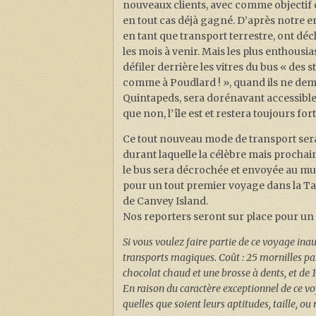
nouveaux clients, avec comme objectif d’
en tout cas déjà gagné. D’après notre 
en tant que transport terrestre, ont déc
les mois à venir. Mais les plus enthousia
défiler derrière les vitres du bus « des 
comme à Poudlard ! », quand ils ne deman
Quintapeds, sera dorénavant accessible
que non, l’île est et restera toujours f
Ce tout nouveau mode de transport sera
durant laquelle la célèbre mais prochai
le bus sera décrochée et envoyée au mus
pour un tout premier voyage dans la Ta
de Canvey Island.
Nos reporters seront sur place pour u
Si vous voulez faire partie de ce voyage in
transports magiques. Coût : 25 mornilles p
chocolat chaud et une brosse à dents, et de 
En raison du caractère exceptionnel de ce v
quelles que soient leurs aptitudes, taille, o