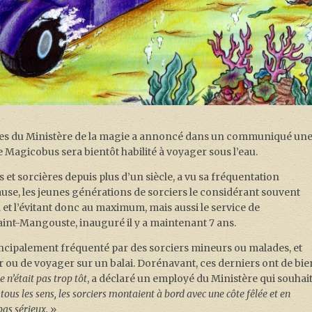
es du Ministère de la magie a annoncé dans un communiqué un
e Magicobus sera bientôt habilité à voyager sous l’eau.
 et sorcières depuis plus d’un siècle, a vu sa fréquentation
ause, les jeunes générations de sorciers le considérant souvent
 l’évitant donc au maximum, mais aussi le service de
aint-Mangouste, inauguré il y a maintenant 7 ans.
principalement fréquenté par des sorciers mineurs ou malades, et
 ou de voyager sur un balai. Dorénavant, ces derniers ont de bie
e n’était pas trop tôt
, a déclaré un employé du Ministère qui souhai
tous les sens, les sorciers montaient à bord avec une côte fêlée et en
pas sérieux.
»