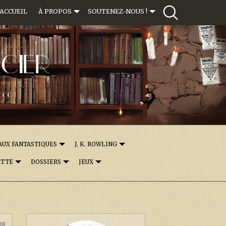
ACCUEIL
À PROPOS
SOUTENEZ-NOUS !
CIER
000 !
AUX FANTASTIQUES
J. K. ROWLING
ETTE
DOSSIERS
JEUX
:00