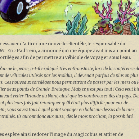
 essayer d’attirer une nouvelle clientèle, le responsable du
r Eric Padfrein, a annoncé qu’une équipe avait mis au point au
rtilèges afin de permettre au véhicule de voyager sous l’eau.
n ne le pense, a-t-il expliqué, très enthousiaste, lors de la conférence d
t de véhicules utilisés par les Moldus, il devenait parfois de plus en plus
es. Ces nouveaux sortilèges nous permettront de passer par les mers ou l
lier deux points de Grande-Bretagne. Mais ce n’est pas tout ! Cela veut bi
vant relier l’Irlande du Nord, ainsi que les nombreuses îles du pays. De
t plusieurs fois fait remarquer qu’il était plus difficile pour eux de
in ; vous savez tous à quel point voyager en balai au-dessus de la mer
raînés. Ils auront donc eux aussi, dès le mois prochain, la possibilité
 espère ainsi redorer l’image du Magicobus et attirer de