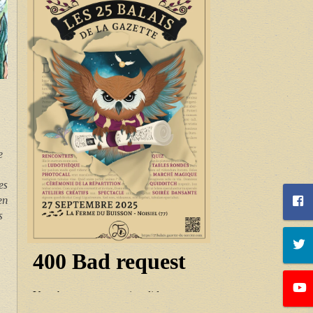
e
es
en
s