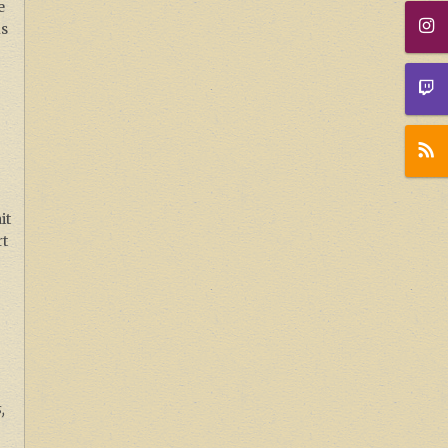
e
us
it
rt
,