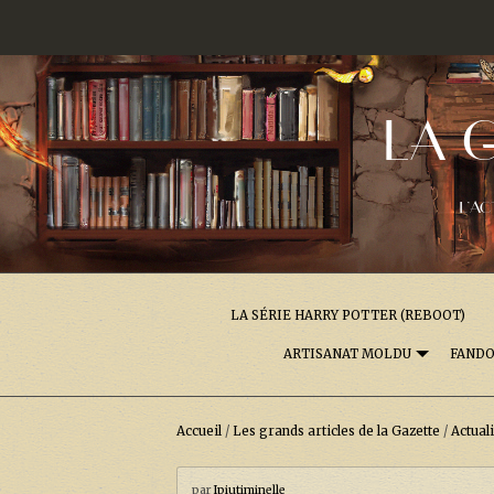
LA 
L'AC
LA SÉRIE HARRY POTTER (REBOOT)
ARTISANAT MOLDU
FAND
Accueil
/
Les grands articles de la Gazette
/
Actual
par
Ipiutiminelle