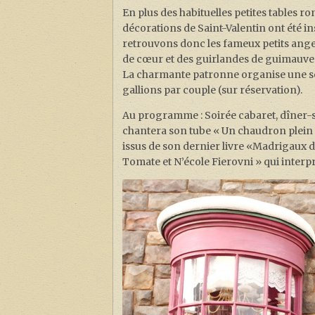
En plus des habituelles petites tables 
décorations de Saint-Valentin ont été ins
retrouvons donc les fameux petits ange
de cœur et des guirlandes de guimauve
La charmante patronne organise une soir
gallions par couple (sur réservation).
Au programme : Soirée cabaret, dîner-sp
chantera son tube « Un chaudron plein 
issus de son dernier livre «Madrigaux
Tomate et N’école Fierovni » qui interp