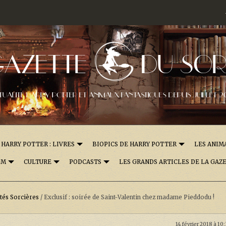
GAZETTE
DU SOR
TUALITÉ HARRY POTTER ET ANIMAUX FANTASTIQUES DEPUIS JUILLET 2
HARRY POTTER : LIVRES
BIOPICS DE HARRY POTTER
LES ANIM
OM
CULTURE
PODCASTS
LES GRANDS ARTICLES DE LA GAZ
ités Sorcières
/
Exclusif : soirée de Saint-Valentin chez madame Pieddodu !
14 février 2018 à 10