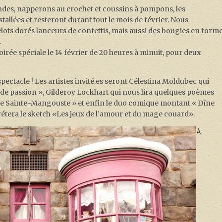
rondes, napperons au crochet et coussins à pompons, les
tallées et resteront durant tout le mois de février. Nous
lots dorés lanceurs de confettis, mais aussi des bougies en form
.
ée spéciale le 14 février de 20 heures à minuit, pour deux
ectacle ! Les artistes invité.es seront Célestina Moldubec qui
de passion », Gilderoy Lockhart qui nous lira quelques poèmes
 de Sainte-Mangouste » et enfin le duo comique montant « Dîne
rétera le sketch «Les jeux de l’amour et du mage couard».
À