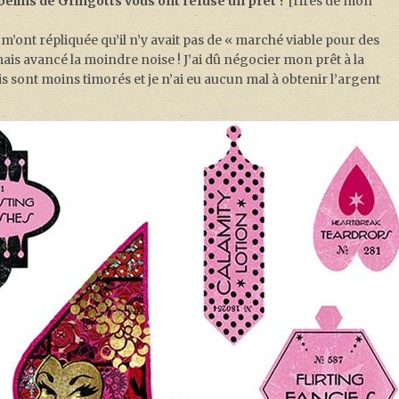
obelins de Gringotts vous ont refusé un prêt ?
[rires de mon
s m’ont répliquée qu’il n’y avait pas de « marché viable pour des
amais avancé la moindre noise ! J’ai dû négocier mon prêt à la
sont moins timorés et je n’ai eu aucun mal à obtenir l’argent