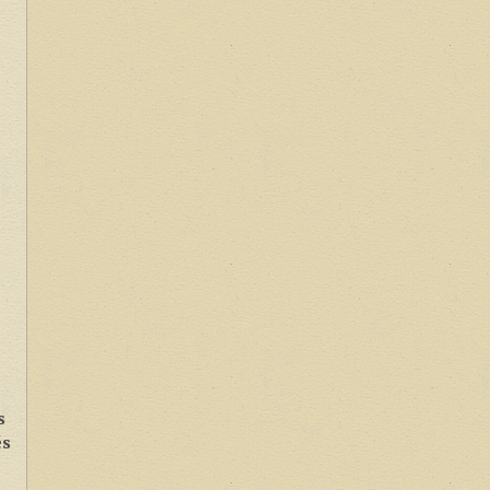
s
és
.