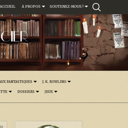
ACCUEIL
À PROPOS
SOUTENEZ-NOUS !
CIER
000 !
AUX FANTASTIQUES
J. K. ROWLING
ETTE
DOSSIERS
JEUX
:30