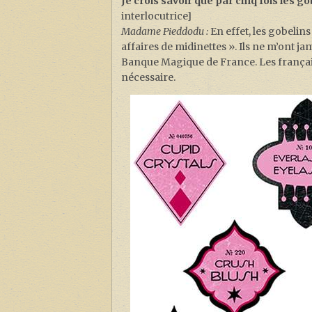
Je crois savoir que par cinq fois les g
interlocutrice]
Madame Pieddodu :
En effet, les gobelin
affaires de midinettes ». Ils ne m’ont j
Banque Magique de France. Les français 
nécessaire.