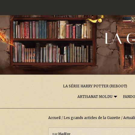
LA 
L'AC
LA SÉRIE HARRY POTTER (REBOOT)
ARTISANAT MOLDU
FAND
Accueil
/
Les grands articles de la Gazette
/
Actual
par
MadEye