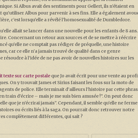
ue. Si Albus avait des sentiments pour Gellert, ils n’étaient en
t qu’utiliser Albus pour parvenir à ses fins. Elle a également avou
fière, c’est lorsqu’elle a révélé l’homosexualité de Dumbledore.
qu’elle allait se lancer dans une nouvelle pour les enfants de 8 ans.
écrire. Concernant un retour aux sources et de se mettre à réécrire
oncé qu’elle ne comptait pas rédiger de préquelle, une histoire
, car ce elle n’a jamais trouvé de qualité dans ce genre
se résoudre à l’idée de ne pas avoir de nouvelles histoires sur les
it texte sur carte postale
que Jo avait écrit pour une vente au profi
es. On y trouvait James et Sirius faisant les fous sur la moto de
gents de police. Elle terminait d’ailleurs l’histoire par cette phra
s en train d’écrire – mais je me suis bien amusée !”. On peut donc
elle que je n’écrirai jamais”. Cependant, il semble qu’elle ne ferme
toires ou écrits liés à la saga. On pourrait donc retrouver notre
res complètement différentes, qui sait ?