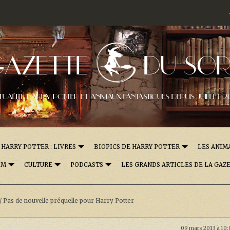
GAZETTE
DU SOR
TUALITÉ HARRY POTTER ET ANIMAUX FANTASTIQUES DEPUIS JUILLET 2
HARRY POTTER : LIVRES
BIOPICS DE HARRY POTTER
LES ANIM
OM
CULTURE
PODCASTS
LES GRANDS ARTICLES DE LA GAZ
/
Pas de nouvelle préquelle pour Harry Potter
09 mars 2013 à 10