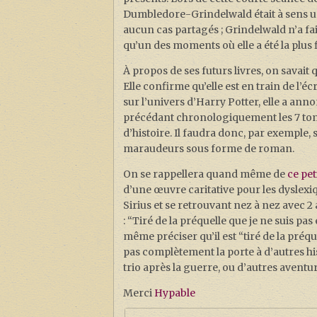
Dumbledore-Grindelwald était à sens uniq
aucun cas partagés ; Grindelwald n’a fai
qu’un des moments où elle a été la plus 
À propos de ses futurs livres, on savait 
Elle confirme qu’elle est en train de l’
sur l’univers d’Harry Potter, elle a ann
précédant chronologiquement les 7 tomes
d’histoire. Il faudra donc, par exemple, 
maraudeurs sous forme de roman.
On se rappellera quand même de
ce pet
d’une œuvre caritative pour les dyslexiqu
Sirius et se retrouvant nez à nez avec 2 a
: “Tiré de la préquelle que je ne suis pa
même préciser qu’il est “tiré de la préqu
pas complètement la porte à d’autres his
trio après la guerre, ou d’autres aventu
Merci
Hypable