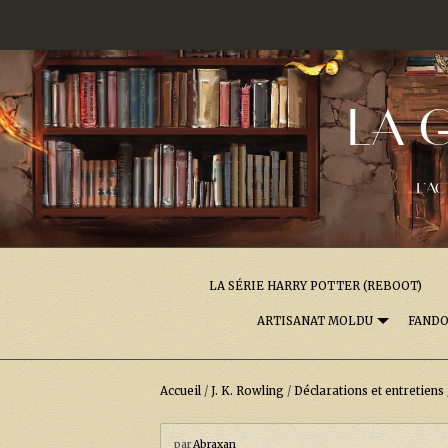
LA 
L'AC
LA SÉRIE HARRY POTTER (REBOOT)
ARTISANAT MOLDU
FAND
Accueil
/
J. K. Rowling
/
Déclarations et entretiens
par
Abraxan