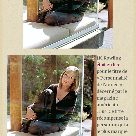
J. K. ROWLING
ARTISANAT MOLDU
FANDOM
CULTURE
PODCASTS
LES GRANDS ARTICLES DE LA GAZETTE
J.K. Rowling
était en lice
DOSSIERS
pour le titre de
« Personnalité
JEUX
de l’année »
décerné par le
magazine
américain
Time
. Ce titre
récompense la
personne qui a
le plus marqué