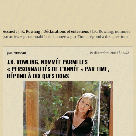
Accueil
/
J. K. Rowling
/
Déclarations et entretiens
/
J.K. Rowling, nommée
parmi les « personnalités de l’année » par Time, répond à dix questions
ACCUEIL
par
Pruneau
19 décembre 2007 à 16:42
J.K. ROWLING, NOMMÉE PARMI LES
À PROPOS
« PERSONNALITÉS DE L’ANNÉE » PAR TIME,
SOUTENEZ-NOUS !
RÉPOND À DIX QUESTIONS
LA SÉRIE HARRY POTTER (REBOOT)
HARRY POTTER : LIVRES
BIOPICS DE HARRY POTTER
LES ANIMAUX FANTASTIQUES