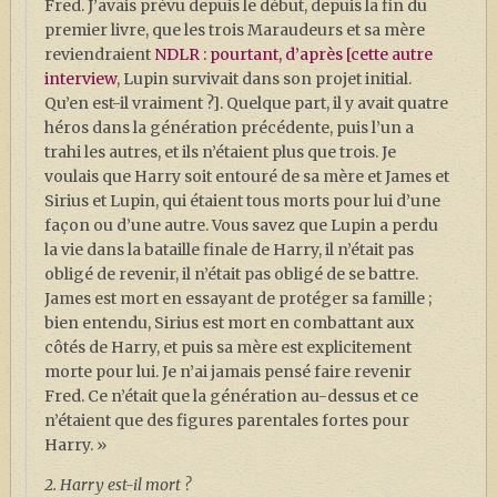
Fred. J’avais prévu depuis le début, depuis la fin du
premier livre, que les trois Maraudeurs et sa mère
reviendraient
NDLR : pourtant, d’après [cette autre
interview
, Lupin survivait dans son projet initial.
Qu’en est-il vraiment ?]. Quelque part, il y avait quatre
héros dans la génération précédente, puis l’un a
trahi les autres, et ils n’étaient plus que trois. Je
voulais que Harry soit entouré de sa mère et James et
Sirius et Lupin, qui étaient tous morts pour lui d’une
façon ou d’une autre. Vous savez que Lupin a perdu
la vie dans la bataille finale de Harry, il n’était pas
obligé de revenir, il n’était pas obligé de se battre.
James est mort en essayant de protéger sa famille ;
bien entendu, Sirius est mort en combattant aux
côtés de Harry, et puis sa mère est explicitement
morte pour lui. Je n’ai jamais pensé faire revenir
Fred. Ce n’était que la génération au-dessus et ce
n’étaient que des figures parentales fortes pour
Harry. »
2. Harry est-il mort ?