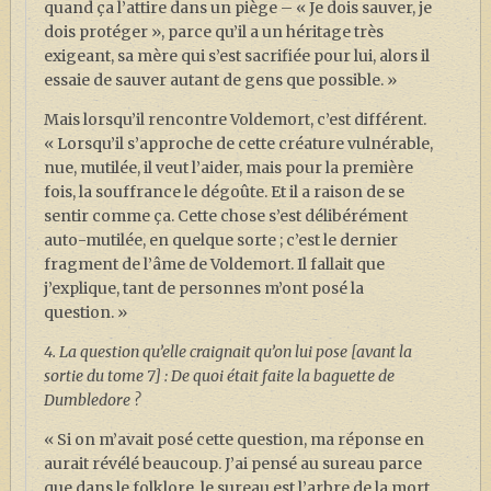
quand ça l’attire dans un piège – « Je dois sauver, je
dois protéger », parce qu’il a un héritage très
exigeant, sa mère qui s’est sacrifiée pour lui, alors il
essaie de sauver autant de gens que possible. »
Mais lorsqu’il rencontre Voldemort, c’est différent.
« Lorsqu’il s’approche de cette créature vulnérable,
nue, mutilée, il veut l’aider, mais pour la première
fois, la souffrance le dégoûte. Et il a raison de se
sentir comme ça. Cette chose s’est délibérément
auto-mutilée, en quelque sorte ; c’est le dernier
fragment de l’âme de Voldemort. Il fallait que
j’explique, tant de personnes m’ont posé la
question. »
4. La question qu’elle craignait qu’on lui pose [avant la
sortie du tome 7] : De quoi était faite la baguette de
Dumbledore ?
« Si on m’avait posé cette question, ma réponse en
aurait révélé beaucoup. J’ai pensé au sureau parce
que dans le folklore, le sureau est l’arbre de la mort.