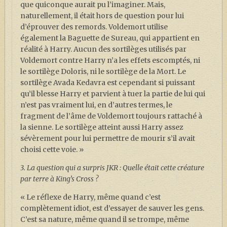
que quiconque aurait pu l’imaginer. Mais,
naturellement, il était hors de question pour lui
d’éprouver des remords. Voldemort utilise
également la Baguette de Sureau, qui appartient en
réalité à Harry. Aucun des sortilèges utilisés par
Voldemort contre Harry n’a les effets escomptés, ni
le sortilège Doloris, ni le sortilège de la Mort. Le
sortilège Avada Kedavra est cependant si puissant
qu’il blesse Harry et parvient à tuer la partie de lui qui
n’est pas vraiment lui, en d’autres termes, le
fragment de l’âme de Voldemort toujours rattaché à
la sienne. Le sortilège atteint aussi Harry assez
sévèrement pour lui permettre de mourir s’il avait
choisi cette voie. »
3. La question qui a surpris JKR : Quelle était cette créature
par terre à King’s Cross ?
« Le réflexe de Harry, même quand c’est
complètement idiot, est d’essayer de sauver les gens.
C’est sa nature, même quand il se trompe, même