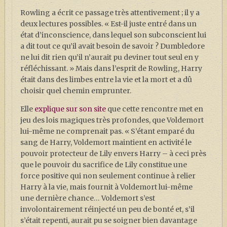
Rowling a écrit ce passage très attentivement ; il y a
deux lectures possibles. « Est-il juste entré dans un
état d’inconscience, dans lequel son subconscient lui
a dit tout ce qu’il avait besoin de savoir ? Dumbledore
ne lui dit rien qu’il n’aurait pu deviner tout seul en y
réfléchissant. » Mais dans l’esprit de Rowling, Harry
était dans des limbes entre la vie et la mort et a dû
choisir quel chemin emprunter.
Elle
explique sur son site
que cette rencontre met en
jeu des lois magiques très profondes, que Voldemort
lui-même ne comprenait pas. « S’étant emparé du
sang de Harry, Voldemort maintient en activité le
pouvoir protecteur de Lily envers Harry – à ceci près
que le pouvoir du sacrifice de Lily constitue une
force positive qui non seulement continue à relier
Harry à la vie, mais fournit à Voldemort lui-même
une dernière chance… Voldemort s’est
involontairement réinjecté un peu de bonté et, s’il
s’était repenti, aurait pu se soigner bien davantage