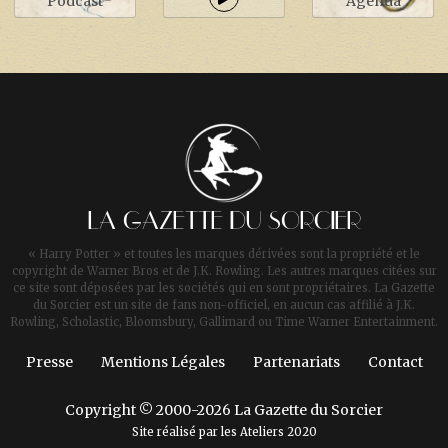
Podcast
Agenda
LA GAZETTE DU SORCIER
« Harry Potter » et toutes les marques dérivées sont la propriété et le
copyright de Warner Bros et de J.K. Rowling. Les autres marques citées sur
ce site sont déposées par les sociétés qui en sont propriétaires. La Gazette
du Sorcier est un site de fans non-officiel, en aucun cas affilié à J.K.
Rowling, Scholastic, Bloomsbury, Gallimard ou Time Warner Entertainment.
Presse
Mentions Légales
Partenariats
Contact
Copyright © 2000-2026 La Gazette du Sorcier
Site réalisé par les
Ateliers 2020