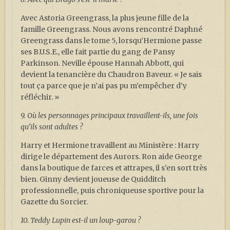
Avec Astoria Greengrass, la plus jeune fille de la
famille Greengrass. Nous avons rencontré Daphné
Greengrass dans le tome 5, lorsqu’Hermione passe
ses B.U.S.E., elle fait partie du gang de Pansy
Parkinson. Neville épouse Hannah Abbott, qui
devient la tenancière du Chaudron Baveur. « Je sais
tout ça parce que je n’ai pas pu m’empêcher d’y
réfléchir. »
9. Où les personnages principaux travaillent-ils, une fois
qu’ils sont adultes ?
Harry et Hermione travaillent au Ministère : Harry
dirige le département des Aurors. Ron aide George
dans la boutique de farces et attrapes, il s’en sort très
bien. Ginny devient joueuse de Quidditch
professionnelle, puis chroniqueuse sportive pour la
Gazette du Sorcier.
10. Teddy Lupin est-il un loup-garou ?