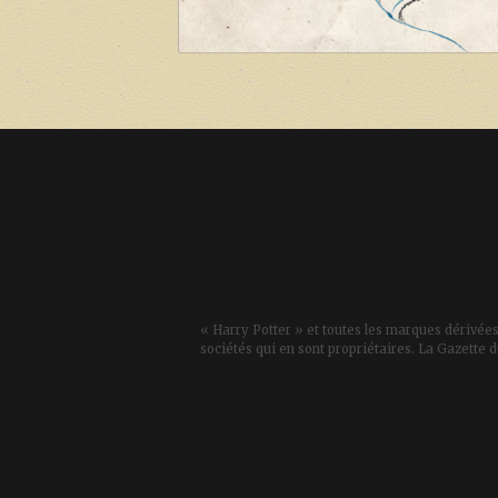
« Harry Potter » et toutes les marques dérivées
sociétés qui en sont propriétaires. La Gazette d