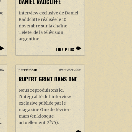
DANIEL RADCLIFFE
n
Interview exclusive de Daniel
pe
Raddcliffe réalisée le 10
novembre sur la chaîne
Telefé, de la télévision
argentine.
LIRE PLUS
par
Pruneau
09 février 2005
004
RUPERT GRINT DANS ONE
Nous reproduisons ici
l’intégralité de l’interview
exclusive publiée par le
magazine One de février-
mars (en kiosque
u
actuellement, 2?75):
: