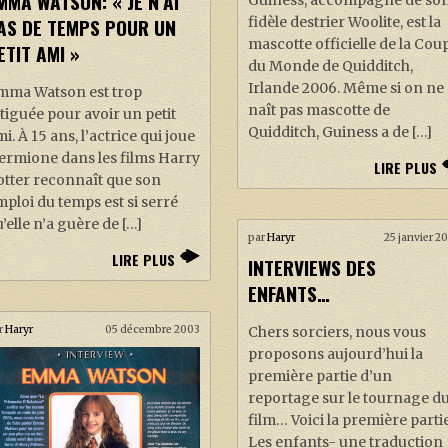
MMA WATSON: « JE N’AI
Guiness, accompagné de so
AS DE TEMPS POUR UN
fidèle destrier Woolite, est la
mascotte officielle de la Cou
ETIT AMI »
du Monde de Quidditch,
Irlande 2006. Même si on ne
mma Watson est trop
naît pas mascotte de
tiguée pour avoir un petit
Quidditch, Guiness a de […]
i. À 15 ans, l’actrice qui joue
ermione dans les films Harry
LIRE PLUS
otter reconnaît que son
ploi du temps est si serré
’elle n’a guère de […]
par
Haryr
25 janvier 2
LIRE PLUS
INTERVIEWS DES
ENFANTS…
r
Haryr
05 décembre 2003
Chers sorciers, nous vous
proposons aujourd’hui la
première partie d’un
reportage sur le tournage d
film… Voici la première partie
Les enfants- une traduction