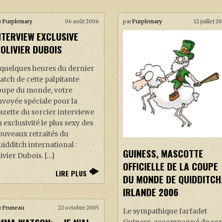
r
Purplemary
06 août 2006
par
Purplemary
12 juillet 
NTERVIEW EXCLUSIVE
’OLIVIER DUBOIS
 quelques heures du dernier
tch de cette palpitante
oupe du monde, votre
voyée spéciale pour la
zette du sorcier interviewe
 exclusivité le plus sexy des
ouveaux retraités du
idditch international :
GUINESS, MASCOTTE
ivier Dubois. […]
OFFICIELLE DE LA COUPE
LIRE PLUS
DU MONDE DE QUIDDITCH
IRLANDE 2006
r
Pruneau
22 octobre 2005
Le sympathique farfadet