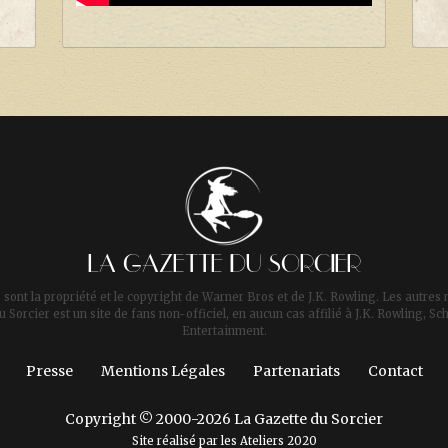
LA GAZETTE DU SORCIER
 sont la propriété et le copyright de Warner Bros et de J.K. Rowling. Les autres 
u Sorcier est un site de fans non-officiel, en aucun cas affilié à J.K. Rowling,
Entertainment.
Presse
Mentions Légales
Partenariats
Contact
Copyright © 2000-2026 La Gazette du Sorcier
Site réalisé par les
Ateliers 2020