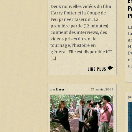
E
Deux nouvelles vidéos du film
P
Harry Potter et la Coupe de
P
Feu par Veritaserum. La
première partie (12 minutes)
E
contient des interviews, des
fa
vidéos prises durant le
am
tournage, l’histoire en
H
général. Elle est disponible ICI
P
[…]
em
qu
LIRE PLUS
par
Haryr
17 janvier 2004
pa