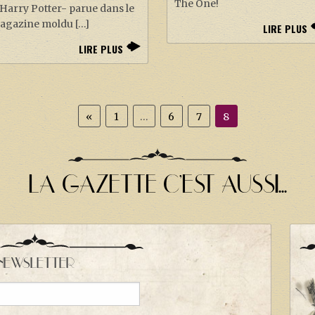
The One!
Harry Potter- parue dans le
agazine moldu […]
LIRE PLUS
LIRE PLUS
«
1
…
6
7
8
LA GAZETTE C'EST AUSSI...
NEWSLETTER