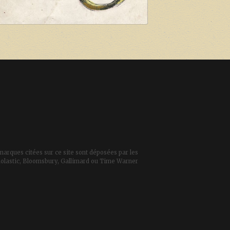
marques citées sur ce site sont déposées par les
 Scholastic, Bloomsbury, Gallimard ou Time Warner