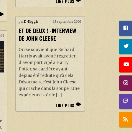
LIRE PLUS
par
D-Diggle
13 septembre 2003
ET DE DEUX ! -INTERVIEW
DE JOHN CLEESE
003
On se souvient que Richard
Harris avait avoué regretter
d’avoir participé à Harry
Potter, sa carrière ayant
depuis été réduite qu’à cela.
Désormais, c’est John Cleese
qui crache dans la soupe : Une
expérience stérile […]
LIRE PLUS
e
,