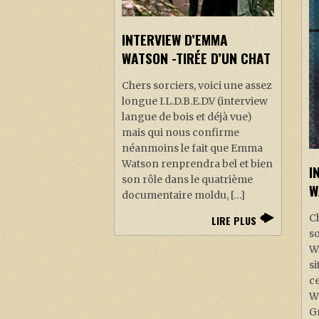
INTERVIEW D’EMMA
WATSON -TIRÉE D’UN CHAT
Chers sorciers, voici une assez
longue I.L.D.B.E.D.V (interview
langue de bois et déjà vue)
mais qui nous confirme
néanmoins le fait que Emma
Watson renprendra bel et bien
I
son rôle dans le quatrième
W
documentaire moldu, […]
Ch
LIRE PLUS
so
W
si
c
W
Gr