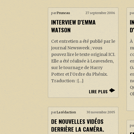
par
Pruneau
27 septembre 2006
pa
INTERVIEW D’EMMA
I
WATSON
D
Cet entretien a été publié par le
À
journal Newsweek ; vous
ma
pouvez lire le texte original ICI.
c
Elle a été réalisée à Leavesden,
en
sur le tournage de Harry
Ga
Potter et l’Ordre du Phénix.
en
Traduction : […]
n
Qu
LIRE PLUS
Ol
par
La rédaction
30 novembre 2005
DE NOUVELLES VIDÉOS
pa
DERRIÈRE LA CAMÉRA.