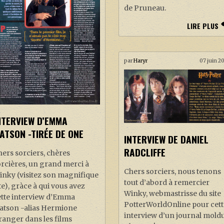
de Pruneau.
LIRE PLUS
par
Haryr
07 juin 2
NTERVIEW D’EMMA
ATSON -TIRÉE DE ONE
INTERVIEW DE DANIEL
RADCLIFFE
ers sorciers, chères
rcières, un grand merci à
Chers sorciers, nous tenons
inky (visitez son magnifique
tout d’abord à remercier
te), gràce à qui vous avez
Winky, webmastrisse du site
ette interview d’Emma
PotterWorldOnline pour cett
atson -alias Hermione
interview d’un journal moldu
anger dans les films