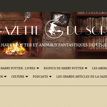
GAZETTE
DU SOR
 HARRY POTTER ET ANIMAUX FANTASTIQUES DEPUIS JU
HARRY POTTER : LIVRES
BIOPICS DE HARRY POTTER
LES ANIM
OM
CULTURE
PODCASTS
LES GRANDS ARTICLES DE LA GAZ