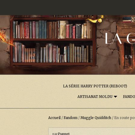
LA 
L'AC
LA SÉRIE HARRY POTTER (REBOOT)
ARTISANAT MOLDU
FAND
Accueil
/
Fandom
/
Muggle Quidditch
/
En route pou
par
Puppet