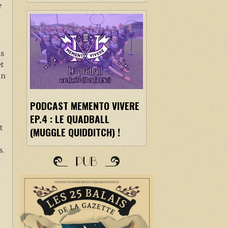
e
is
et
on
PODCAST MEMENTO VIVERE
EP.4 : LE QUADBALL
t
(MUGGLE QUIDDITCH) !
s.
PUB