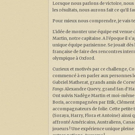
Lorsque nous parlons de victoire, nous 
les résultats, nous aurons fait ce qu’il
Pour mieux nous comprendre, je vais ten
L’idée de monter une équipe est venue de
Martin, notre capitaine. A l’époque il s
unique équipe parisienne. Se jouait dès 
française de faire des rencontres intern
olympique à Oxford.
Curieux et motivés par ce challenge, Cor
commencé à en parler aux personnes les 
Gabriel Matherat, grands amis de Corwin 
Fangs
Alexandre Quevy, grand fan d’Harr
Ont suivis Nadège Martin et moi-même 
Boris, accompagnées par Etik, Clément 
accompagnateurs de folie. Cette petite
(Soraya, Harry, Flora et Antoine) ainsi 
affronté Américains, Australiens, Cana
joueurs ! Une expérience unique pleine 