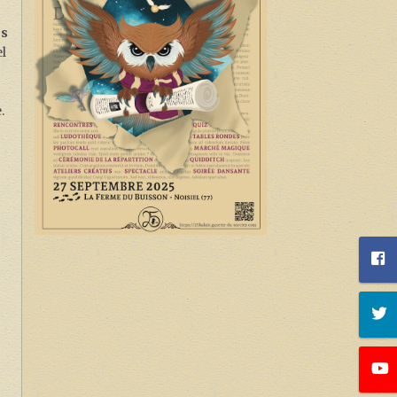
es
el
.