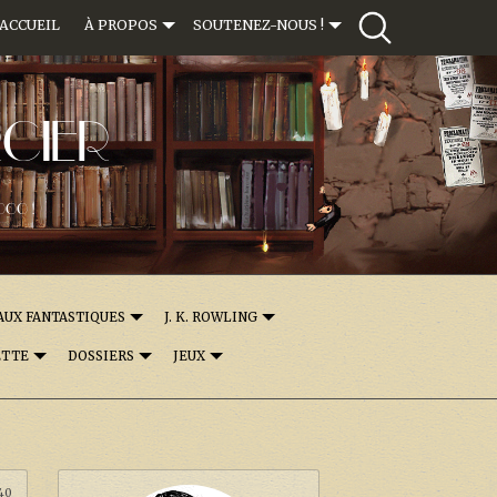
ACCUEIL
À PROPOS
SOUTENEZ-NOUS !
CIER
000 !
AUX FANTASTIQUES
J. K. ROWLING
ETTE
DOSSIERS
JEUX
:40