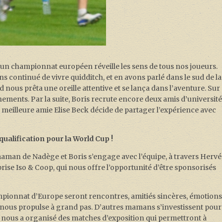
n championnat européen réveille les sens de tous nos joueurs.
 continué de vivre quidditch, et en avons parlé dans le sud de la
d nous prêta une oreille attentive et se lança dans l’aventure. Sur
nements. Par la suite, Boris recrute encore deux amis d’université
 meilleure amie Elise Beck décide de partager l’expérience avec
 qualification pour la World Cup !
maman de Nadège et Boris s’engage avec l’équipe, à travers Hervé
ise Iso & Coop, qui nous offre l’opportunité d’être sponsorisés
pionnat d’Europe seront rencontres, amitiés sincères, émotion
ire nous propulse à grand pas. D’autres mamans s’investissent pour
ous a organisé des matches d’exposition qui permettront à