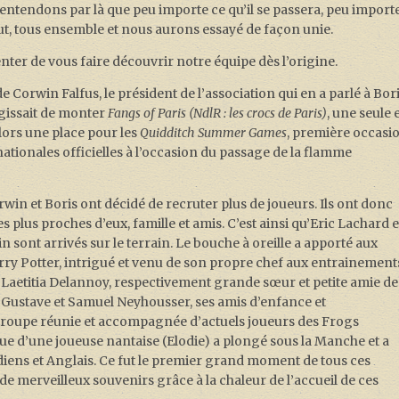
entendons par là que peu importe ce qu’il se passera, peu import
 faut, tous ensemble et nous aurons essayé de façon unie.
ter de vous faire découvrir notre équipe dès l’origine.
 Corwin Falfus, le président de l’association qui en a parlé à Bor
’agissait de monter
Fangs of Paris
(NdlR : les crocs de Paris)
, une seule 
lors une place pour les
Quidditch Summer Games
, première occasi
ationales officielles à l’occasion du passage de la flamme
win et Boris ont décidé de recruter plus de joueurs. Ils ont donc
plus proches d’eux, famille et amis. C’est ainsi qu’Eric Lachard e
sont arrivés sur le terrain. Le bouche à oreille a apporté aux
y Potter, intrigué et venu de son propre chef aux entrainement
Laetitia Delannoy, respectivement grande sœur et petite amie de
Gustave et Samuel Neyhousser, ses amis d’enfance et
 troupe réunie et accompagnée d’actuels joueurs des Frogs
que d’une joueuse nantaise (Elodie) a plongé sous la Manche et a
diens et Anglais. Ce fut le premier grand moment de tous ces
de merveilleux souvenirs grâce à la chaleur de l’accueil de ces