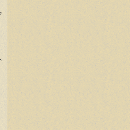
s
t
us