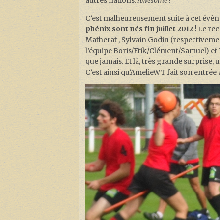
autres nations.
Awesome
!
C’est malheureusement suite à cet évèn
phénix sont nés fin juillet 2012 !
Le rec
Matherat , Sylvain Godin (respectiveme
l’équipe Boris/Etik/Clément/Samuel) et 
que jamais. Et là, très grande surprise,
C’est ainsi qu’AmelieWT fait son entrée