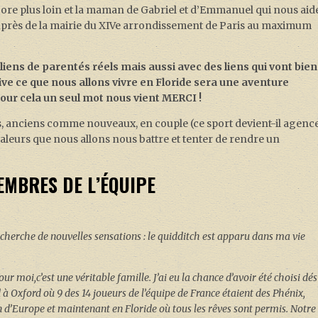
core plus loin et la maman de Gabriel et d’Emmanuel qui nous aid
 auprès de la mairie du XIVe arrondissement de Paris au maximum
liens de parentés réels mais aussi avec des liens qui vont bien
ive ce que nous allons vivre en Floride sera une aventure
our cela un seul mot nous vient MERCI !
mis, anciens comme nouveaux, en couple (ce sport devient-il agenc
valeurs que nous allons nous battre et tenter de rendre un
MBRES DE L’ÉQUIPE
recherche de nouvelles sensations : le quidditch est apparu dans ma vie
r moi,c’est une véritable famille. J’ai eu la chance d’avoir été choisi dés
 à Oxford où 9 des 14 joueurs de l’équipe de France étaient des Phénix,
n d’Europe et maintenant en Floride où tous les rêves sont permis. Notre