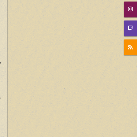
,
,
s