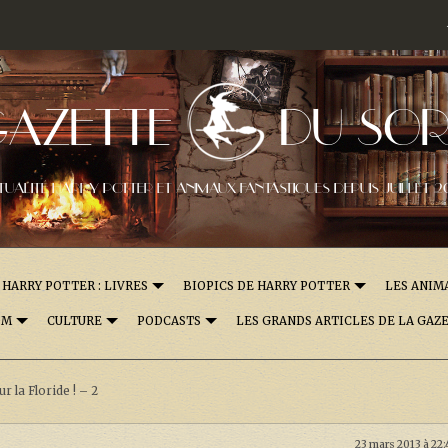
GAZETTE
DU SOR
TUALITÉ HARRY POTTER ET ANIMAUX FANTASTIQUES DEPUIS JUILLET 2
HARRY POTTER : LIVRES
BIOPICS DE HARRY POTTER
LES ANIM
OM
CULTURE
PODCASTS
LES GRANDS ARTICLES DE LA GAZ
r la Floride ! – 2
23 mars 2013 à 22