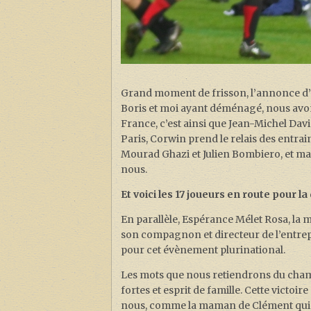
Grand moment de frisson, l’annonce d’u
Boris et moi ayant déménagé, nous avons
France, c’est ainsi que Jean-Michel Davi
Paris, Corwin prend le relais des entrai
Mourad Ghazi et Julien Bombiero, et ma
nous.
Et voici les 17 joueurs en route pour la
En parallèle, Espérance Mélet Rosa, la 
son compagnon et directeur de l’entrepr
pour cet évènement plurinational.
Les mots que nous retiendrons du cham
fortes et esprit de famille. Cette victo
nous, comme la maman de Clément qui n