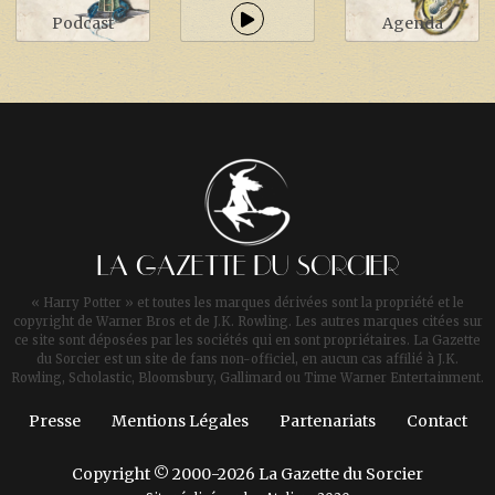
Podcast
Agenda
LA GAZETTE DU SORCIER
« Harry Potter » et toutes les marques dérivées sont la propriété et le
copyright de Warner Bros et de J.K. Rowling. Les autres marques citées sur
ce site sont déposées par les sociétés qui en sont propriétaires. La Gazette
du Sorcier est un site de fans non-officiel, en aucun cas affilié à J.K.
Rowling, Scholastic, Bloomsbury, Gallimard ou Time Warner Entertainment.
Presse
Mentions Légales
Partenariats
Contact
Copyright © 2000-2026 La Gazette du Sorcier