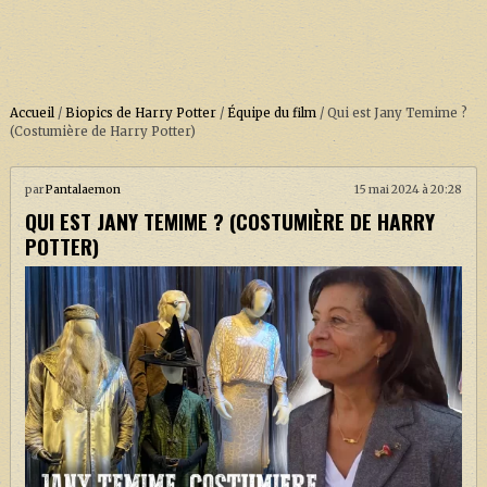
Accueil
/
Biopics de Harry Potter
/
Équipe du film
/
Qui est Jany Temime ?
(Costumière de Harry Potter)
ACCUEIL
par
Pantalaemon
15 mai 2024 à 20:28
QUI EST JANY TEMIME ? (COSTUMIÈRE DE HARRY
À PROPOS
POTTER)
SOUTENEZ-NOUS !
LA SÉRIE HARRY POTTER (REBOOT)
HARRY POTTER : LIVRES
BIOPICS DE HARRY POTTER
LES ANIMAUX FANTASTIQUES