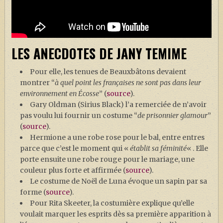
LES ANECDOTES DE JANY TEMIME
Pour elle, les tenues de Beauxbâtons devaient
montrer “
à quel point les françaises ne sont pas dans leur
environnement en Écosse
” (
source
).
Gary Oldman (Sirius Black) l’a remerciée de n’avoir
pas voulu lui fournir un costume “
de prisonnier glamour
”
(
source
).
Hermione a une robe rose pour le bal, entre entres
parce que c’est le moment qui «
établit sa féminité
« . Elle
porte ensuite une robe rouge pour le mariage, une
couleur plus forte et affirmée (
source
).
Le costume de Noël de Luna évoque un sapin par sa
forme (
source
).
Pour Rita Skeeter, la costumière explique qu’elle
voulait marquer les esprits dès sa première apparition à