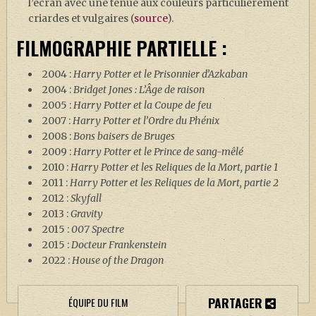
l’écran avec une tenue aux couleurs particulièrement
criardes et vulgaires (
source
).
FILMOGRAPHIE PARTIELLE :
2004 :
Harry Potter et le Prisonnier d’Azkaban
2004 :
Bridget Jones : L’Âge de raison
2005 :
Harry Potter et la Coupe de feu
2007 :
Harry Potter et l’Ordre du Phénix
2008 :
Bons baisers de Bruges
2009 :
Harry Potter et le Prince de sang-mêlé
2010 :
Harry Potter et les Reliques de la Mort, partie 1
2011 :
Harry Potter et les Reliques de la Mort, partie 2
2012 :
Skyfall
2013 :
Gravity
2015 :
007 Spectre
2015 :
Docteur Frankenstein
2022 :
House of the Dragon
PARTAGER
ÉQUIPE DU FILM