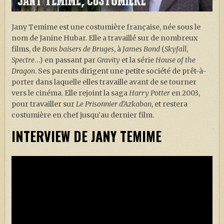
J. K. ROWLING
ARTISANAT MOLDU
Jany Temime est une costumière française, née sous le
nom de Janine Hubar. Elle a travaillé sur de nombreux
FANDOM
films, de
Bons baisers de Bruges
, à
James Bond
(
Skyfall
,
CULTURE
Spectre
…) en passant par
Gravity
et la série
House of the
Dragon
. Ses parents dirigent une petite société de prêt-à-
PODCASTS
porter dans laquelle elles travaille avant de se tourner
vers le cinéma. Elle rejoint la saga
Harry Potter
en 2003,
LES GRANDS ARTICLES DE LA GAZETTE
pour travailler sur
Le Prisonnier d’Azkaban
, et restera
DOSSIERS
costumière en chef jusqu’au dernier film.
JEUX
INTERVIEW DE JANY TEMIME