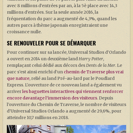
avec 8 millions d’entrées par an, à la 5è place avec 14,3
millions d’entrées. Sur la seule année 2016, la
fréquentation du parc a augmenté de 4,3%, quand les
autres parcs à thème japonais enregistraient une
croissance nulle.
SE RENOUVELER POUR SE DÉMARQUER
Pour continuer sur sa lancée, Universal Studios d’Orlando
a ouvert en 2014 un deuxième land
Harry Potter
,
remplaçant celui dédié aux décors des
Dents de la Mer
. Le
parc s’est ainsi enrichi d’un
chemin de Traverse plus vrai
que nature
, relié au land Pré-au-lard par le Poudlard
Express. L’ouverture de ce nouveau land a également vu
arriver
les baguettes interactives qui viennent renforcer
encore davantage l’immersion des visiteurs
. Depuis
l’ouverture du Chemin de Traverse, le nombre de visiteurs
d’Universal Studios Orlando a augmenté de 29,6%, pour
atteindre 10,7 millions en 2018.