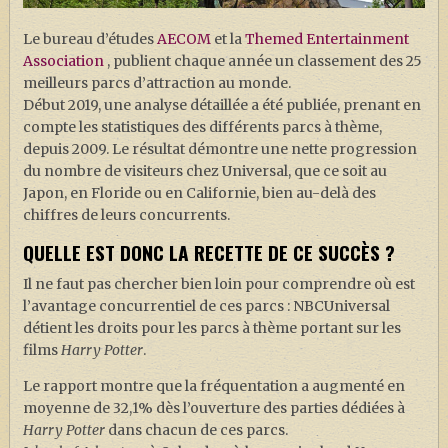
J. K. ROWLING
Le bureau d’études
AECOM
et la
Themed Entertainment
ARTISANAT MOLDU
Association
, publient chaque année un classement des 25
FANDOM
meilleurs parcs d’attraction au monde.
Début 2019, une analyse détaillée a été publiée, prenant en
CULTURE
compte les statistiques des différents parcs à thème,
depuis 2009. Le résultat démontre une nette progression
PODCASTS
du nombre de visiteurs chez Universal, que ce soit au
LES GRANDS ARTICLES DE LA GAZETTE
Japon, en Floride ou en Californie, bien au-delà des
chiffres de leurs concurrents.
DOSSIERS
QUELLE EST DONC LA RECETTE DE CE SUCCÈS ?
JEUX
Il ne faut pas chercher bien loin pour comprendre où est
l’avantage concurrentiel de ces parcs : NBCUniversal
détient les droits pour les parcs à thème portant sur les
films
Harry Potter
.
Le rapport montre que la fréquentation a augmenté en
moyenne de 32,1% dès l’ouverture des parties dédiées à
Harry Potter
dans chacun de ces parcs.