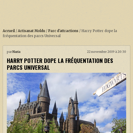
Accueil
/
Artisanat Moldu
/
Parc d'attractions
/
Harry Potter dope la
fréquentation des parcs Universal
ACCUEIL
par
Naria
22 novembre 2019 à 20:30
HARRY POTTER DOPE LA FRÉQUENTATION DES
À PROPOS
PARCS UNIVERSAL
SOUTENEZ-NOUS !
LA SÉRIE HARRY POTTER (REBOOT)
HARRY POTTER : LIVRES
BIOPICS DE HARRY POTTER
LES ANIMAUX FANTASTIQUES