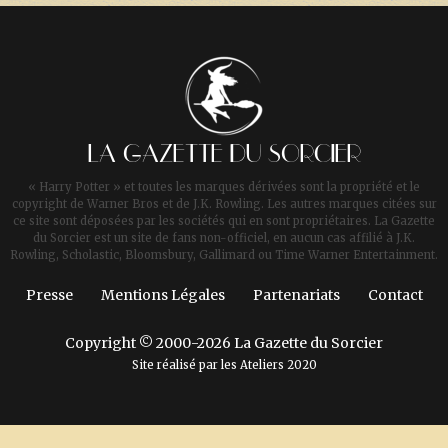
LA GAZETTE DU SORCIER
« Harry Potter » et toutes les marques dérivées sont la propriété et le
copyright de Warner Bros et de J.K. Rowling. Les autres marques citées sur
ce site sont déposées par les sociétés qui en sont propriétaires. La Gazette
du Sorcier est un site de fans non-officiel, en aucun cas affilié à J.K.
Rowling, Scholastic, Bloomsbury, Gallimard ou Time Warner Entertainment.
Presse
Mentions Légales
Partenariats
Contact
Copyright © 2000-2026 La Gazette du Sorcier
Site réalisé par les
Ateliers 2020