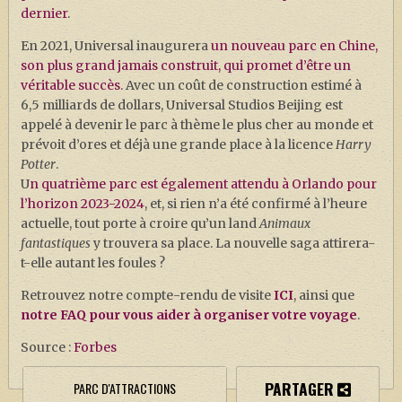
dernier
.
En 2021, Universal inaugurera
un nouveau parc en Chine,
son plus grand jamais construit, qui promet d’être un
véritable succès
. Avec un coût de construction estimé à
6,5 milliards de dollars, Universal Studios Beijing est
appelé à devenir le parc à thème le plus cher au monde et
prévoit d’ores et déjà une grande place à la licence
Harry
Potter
.
U
n quatrième parc est également attendu à Orlando pour
l’horizon 2023-2024
, et, si rien n’a été confirmé à l’heure
actuelle, tout porte à croire qu’un land
Animaux
fantastiques
y trouvera sa place. La nouvelle saga attirera-
t-elle autant les foules ?
Retrouvez notre compte-rendu de visite
ICI
, ainsi que
notre FAQ pour vous aider à organiser votre voyage
.
Source :
Forbes
PARTAGER
PARC D'ATTRACTIONS