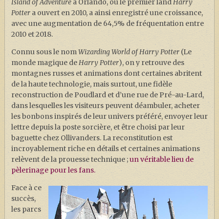
Island of Adventure
à Orlando, où le premier land
Harry
Potter
a ouvert en 2010, a ainsi enregistré une croissance,
avec une augmentation de 64,5% de fréquentation entre
2010 et 2018.
Connu sous le nom
Wizarding World of Harry Potter
(Le
monde magique de
Harry Potter
), on y retrouve des
montagnes russes et animations dont certaines abritent
de la haute technologie, mais surtout, une fidèle
reconstruction de Poudlard et d’une rue de Pré-au-Lard,
dans lesquelles les visiteurs peuvent déambuler, acheter
les bonbons inspirés de leur univers préféré, envoyer leur
lettre depuis la poste sorcière, et être choisi par leur
baguette chez Ollivanders. La reconstitution est
incroyablement riche en détails et certaines animations
relèvent de la prouesse technique ;
un véritable lieu de
pèlerinage pour les fans.
Face à ce
succès,
les parcs