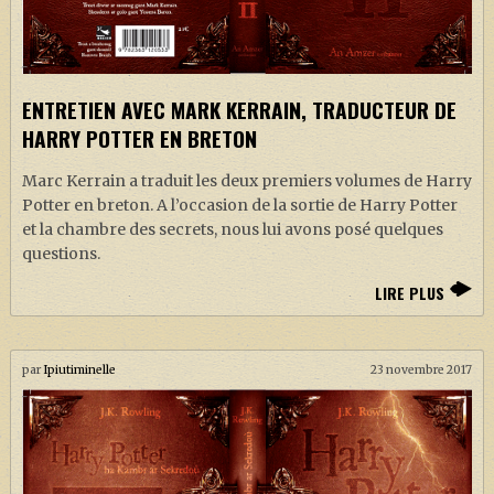
J. K. ROWLING
ARTISANAT MOLDU
FANDOM
ENTRETIEN AVEC MARK KERRAIN, TRADUCTEUR DE
CULTURE
HARRY POTTER EN BRETON
PODCASTS
Marc Kerrain a traduit les deux premiers volumes de Harry
Potter en breton. A l’occasion de la sortie de Harry Potter
LES GRANDS ARTICLES DE LA GAZETTE
et la chambre des secrets, nous lui avons posé quelques
DOSSIERS
questions.
JEUX
LIRE PLUS
par
Ipiutiminelle
23 novembre 2017