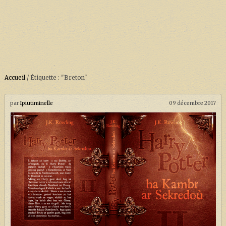
Accueil
/
Étiquette : "Breton"
ACCUEIL
À PROPOS
par
Ipiutiminelle
09 décembre 2017
SOUTENEZ-NOUS !
LA SÉRIE HARRY POTTER (REBOOT)
HARRY POTTER : LIVRES
BIOPICS DE HARRY POTTER
LES ANIMAUX FANTASTIQUES