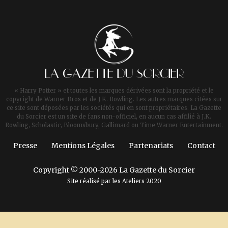
LA GAZETTE DU SORCIER
« Harry Potter » et toutes les marques dérivées sont la propriété et le
copyright de Warner Bros et de J.K. Rowling. Les autres marques citées sur
ce site sont déposées par les sociétés qui en sont propriétaires. La Gazette
du Sorcier est un site de fans non-officiel, en aucun cas affilié à J.K.
Rowling, Scholastic, Bloomsbury, Gallimard ou Time Warner Entertainment.
Presse
Mentions Légales
Partenariats
Contact
Copyright © 2000-2026 La Gazette du Sorcier
Site réalisé par les
Ateliers 2020