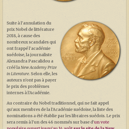
J. K. ROWLING
ARTISANAT MOLDU
Suite à l’annulation du
FANDOM
prix Nobel de littérature
CULTURE
2018, à cause des
nombreux scandales qui
PODCASTS
ont frappé l’académie
LES GRANDS ARTICLES DE LA GAZETTE
suédoise, la journaliste
Alexandra Pascalidou a
DOSSIERS
créé la
New Academy Prize
in Literature
. Selon elle, les
JEUX
auteurs n’ont pas à payer
le prix des problèmes
internes à l’Académie.
Au contraire du Nobel traditionnel, qui ne fait appel
qu’aux membres de la l’Académie suédoise, la liste des
nominations a été établie par les libraires suédois. Le prix
sera remis à l’un des 46 nommés sur base d’
un vote
populaire ouvert jusqu’au 14 août
sur le site de la New