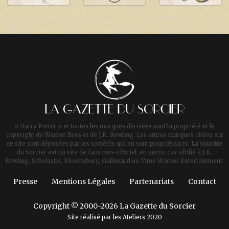
LA GAZETTE DU SORCIER
« Harry Potter » et toutes les marques dérivées sont la propriété et le
copyright de Warner Bros et de J.K. Rowling. Les autres marques citées sur
ce site sont déposées par les sociétés qui en sont propriétaires. La Gazette
du Sorcier est un site de fans non-officiel, en aucun cas affilié à J.K.
Rowling, Scholastic, Bloomsbury, Gallimard ou Time Warner Entertainment.
Presse
Mentions Légales
Partenariats
Contact
Copyright © 2000-2026 La Gazette du Sorcier
Site réalisé par les
Ateliers 2020