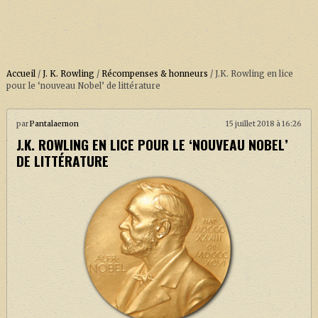
Accueil
/
J. K. Rowling
/
Récompenses & honneurs
/
J.K. Rowling en lice
pour le ‘nouveau Nobel’ de littérature
ACCUEIL
par
Pantalaemon
15 juillet 2018 à 16:26
J.K. ROWLING EN LICE POUR LE ‘NOUVEAU NOBEL’
À PROPOS
DE LITTÉRATURE
SOUTENEZ-NOUS !
LA SÉRIE HARRY POTTER (REBOOT)
HARRY POTTER : LIVRES
BIOPICS DE HARRY POTTER
LES ANIMAUX FANTASTIQUES