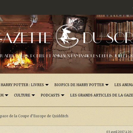
GAZETTE
DU SOR
TUALITÉ HARRY POTTER ET ANIMAUX FANTASTIQUES DEPUIS JUILLET 2
HARRY POTTER : LIVRES
BIOPICS DE HARRY POTTER
LES ANIM
OM
CULTURE
PODCASTS
LES GRANDS ARTICLES DE LA GAZ
pare de la Coupe d’Europe de Quidditch
03 avril 2017 à 20