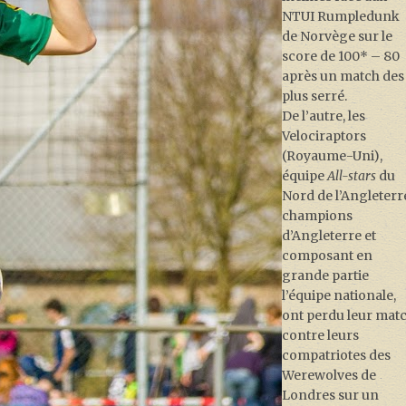
NTUI Rumpledunk
de Norvège sur le
score de 100* – 80
après un match des
plus serré.
De l’autre, les
Velociraptors
(Royaume-Uni),
équipe
All-stars
du
Nord de l’Angleterr
champions
d’Angleterre et
composant en
grande partie
l’équipe nationale,
ont perdu leur mat
contre leurs
compatriotes des
Werewolves de
Londres sur un