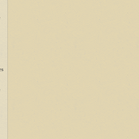
e
es
e