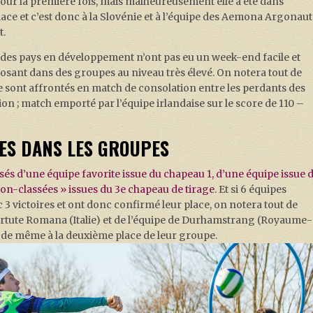
pour la première fois, mais malheureusement elle a été dans
lace et c’est donc à la Slovénie et à l’équipe des Aemona Argonaut
t.
s des pays en développement n’ont pas eu un week-end facile et
posant dans des groupes au niveau très élevé. On notera tout de
 sont affrontés en match de consolation entre les perdants des
ion ; match emporté par l’équipe irlandaise sur le score de 110 –
ES DANS LES GROUPES
és d’une équipe favorite issue du chapeau 1, d’une équipe issue 
on-classées » issues du 3e chapeau de tirage
. Et si 6 équipes
c 3 victoires et ont donc confirmé leur place, on notera tout de
irtute Romana (Italie) et de l’équipe de Durhamstrang (Royaume-
ut de même à la deuxième place de leur groupe.