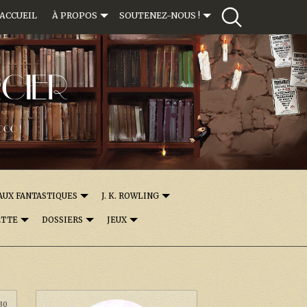
ACCUEIL
À PROPOS
SOUTENEZ-NOUS !
CIER
000 !
AUX FANTASTIQUES
J. K. ROWLING
ETTE
DOSSIERS
JEUX
:30