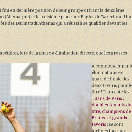
fini en dernière position de leur groupe offrant la deuxième
u (Allemagne) et la troisième place aux Eagles de Barcelone. Un
ôté des Darmstadt Athenas qui a réussi à se qualifier devant les
pétition, lors de la phase à élimination directe, que les grosses
À commencer par l
éliminations en
quart de finale des
deux favoris pour l
titre ! D’un coté les
Titans de Paris ;
doubles-tenants du
titre, champions de
France et grands
favoris
; se sont
inclinés face aux