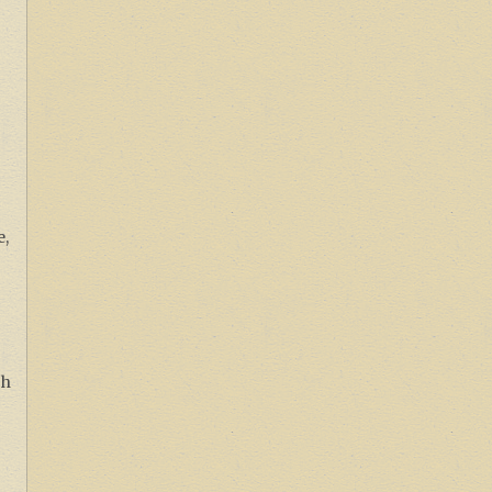
e,
ch