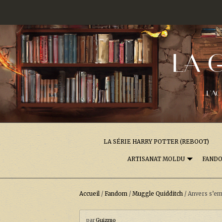
LA 
L'AC
LA SÉRIE HARRY POTTER (REBOOT)
ARTISANAT MOLDU
FAND
Accueil
/
Fandom
/
Muggle Quidditch
/
Anvers s’em
par
Guizmo