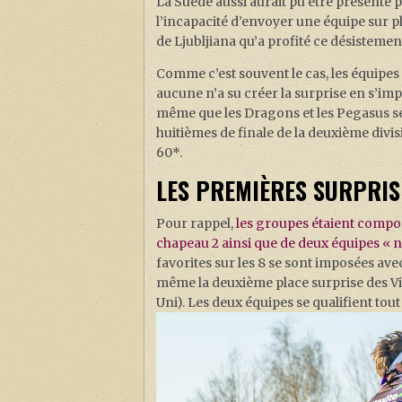
La Suède aussi aurait pu être présente 
l’incapacité d’envoyer une équipe sur p
de Ljubljiana qu’a profité ce désistemen
Comme c’est souvent le cas, les équipe
aucune n’a su créer la surprise en s’im
même que les Dragons et les Pegasus se
huitièmes de finale de la deuxième divis
60*.
LES PREMIÈRES SURPRIS
Pour rappel,
les groupes étaient compos
chapeau 2 ainsi que de deux équipes « n
favorites sur les 8 se sont imposées ave
même la deuxième place surprise des V
Uni). Les deux équipes se qualifient to