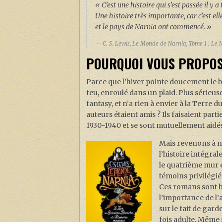
« C’est une histoire qui s’est passée il y 
Une histoire très importante, car c’est
et le pays de Narnia ont commencé. »
C. S. Lewis, Le Monde de Narnia, Tome 1 : Le
POURQUOI VOUS PROPOS
Parce que l’hiver pointe doucement le bo
feu, enroulé dans un plaid. Plus sérieuse
fantasy, et n’a rien à envier à la Terre d
auteurs étaient amis ? Ils faisaient part
1930-1940 et se sont mutuellement aidés
Mais revenons à n
l’histoire intégral
le quatrième mur 
témoins privilégié
Ces romans sont bi
l’importance de l’am
sur le fait de gard
fois adulte. Même s