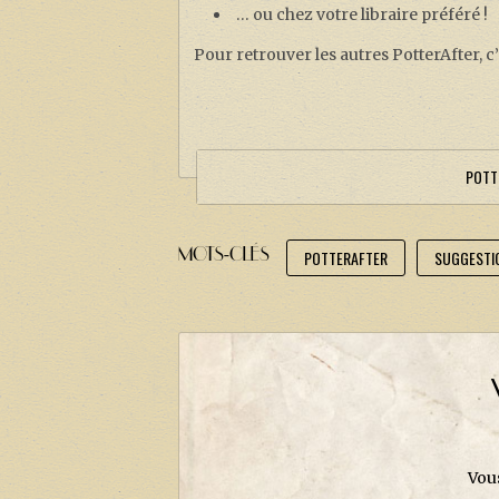
… ou chez votre libraire préféré !
Pour retrouver les autres PotterAfter, c
POTT
MOTS-CLÉS
POTTERAFTER
SUGGESTI
Vou