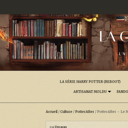
LA 
L'AC
LA SÉRIE HARRY POTTER (REBOOT)
ARTISANAT MOLDU
FAND
Accueil
/
Culture
/
PotterAfter
/
PotterAfter – Le 
par
Drearan