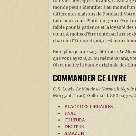
Dans les ouvrages suivants, l’avantage d
monde peut s’identifier à au moins l’un
différentes maisons de Poudlard. Votre 
faite pour vous. Plutôt du genre Gryff
faible pour la patience et la loyauté des
cœur. A moins d’être tenté par la ruse 
charme d’Edmund (oui, c’est mon chou
Bien plus qu’une saga littéraire,
Le Mond
que vous ayez 8, 25 ou même 80 ans, vo
Oh et mettez la bande originale des film
COMMANDER CE LIVRE
C. S. Lewis,
Le Monde de Narnia
,
Intégrale
Morgaut, Trad). Gallimard. 880 pages, 2
PLACE DES LIBRAIRES
FNAC
CULTURA
DECITRE
AMAZON