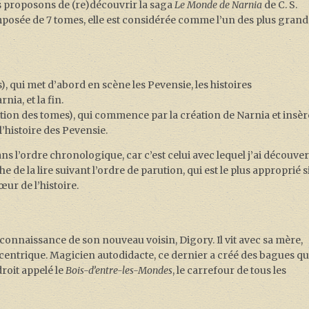
s proposons de (re)découvrir la saga
Le Monde de Narnia
de C. S.
mposée de 7 tomes, elle est considérée comme l’un des plus grand
s), qui met d’abord en scène les Pevensie, les histoires
ia, et la fin.
ion des tomes), qui commence par la création de Narnia et insèr
l’histoire des Pevensie.
dans l’ordre chronologique, car c’est celui avec lequel j’ai découver
de la lire suivant l’ordre de parution, qui est le plus approprié s
ur de l’histoire.
a connaissance de son nouveau voisin, Digory. Il vit avec sa mère,
centrique. Magicien autodidacte, ce dernier a créé des bagues qu
roit appelé le
Bois-d’entre-les-Mondes
, le carrefour de tous les