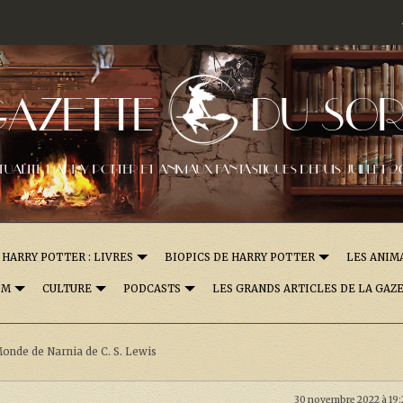
GAZETTE
DU SOR
TUALITÉ HARRY POTTER ET ANIMAUX FANTASTIQUES DEPUIS JUILLET 2
HARRY POTTER : LIVRES
BIOPICS DE HARRY POTTER
LES ANIM
OM
CULTURE
PODCASTS
LES GRANDS ARTICLES DE LA GAZ
Monde de Narnia de C. S. Lewis
30 novembre 2022 à 19