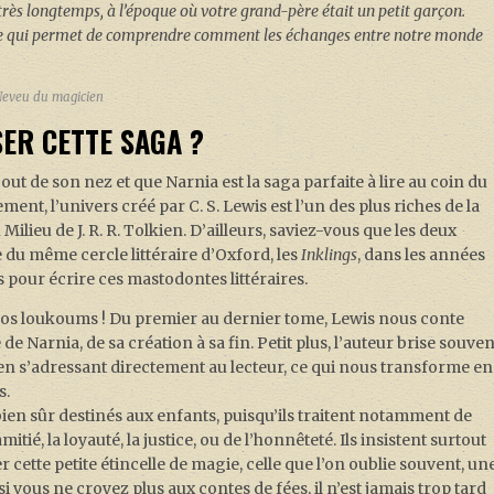
a très longtemps, à l’époque où votre grand-père était un petit garçon.
 elle qui permet de comprendre comment les échanges entre notre monde
 Neveu du magicien
ER CETTE SAGA ?
ut de son nez et que Narnia est la saga parfaite à lire au coin du
ment, l’univers créé par C. S. Lewis est l’un des plus riches de la
u Milieu de J. R. R. Tolkien. D’ailleurs, saviez-vous que les deux
ie du même cercle littéraire d’Oxford, les
Inklings
, dans les années
 pour écrire ces mastodontes littéraires.
os loukoums ! Du premier au dernier tome, Lewis nous conte
e de Narnia, de sa création à sa fin. Petit plus, l’auteur brise souven
en s’adressant directement au lecteur, ce qui nous transforme en
s.
en sûr destinés aux enfants, puisqu’ils traitent notamment de
itié, la loyauté, la justice, ou de l’honnêteté. Ils insistent surtout
er cette petite étincelle de magie, celle que l’on oublie souvent, un
i vous ne croyez plus aux contes de fées, il n’est jamais trop tard