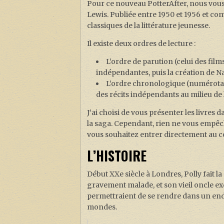
Pour ce nouveau PotterAfter, nous vou
Lewis. Publiée entre 1950 et 1956 et co
classiques de la littérature jeunesse.
Il existe deux ordres de lecture :
L’ordre de parution (celui des film
indépendantes, puis la création de Narn
L’ordre chronologique (numérotat
des récits indépendants au milieu de 
J’ai choisi de vous présenter les livres 
la saga. Cependant, rien ne vous empêche 
vous souhaitez entrer directement au cœ
L’HISTOIRE
Début XXe siècle à Londres, Polly fait l
gravement malade, et son vieil oncle ex
permettraient de se rendre dans un end
mondes.