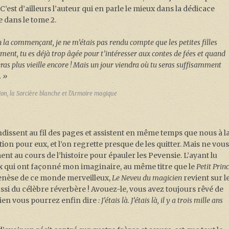
C’est d’ailleurs l’auteur qui en parle le mieux dans la dédicace
e dans le tome 2.
 en la commençant, je ne m’étais pas rendu compte que les petites filles
lement, tu es déjà trop âgée pour t’intéresser aux contes de fées et quand
seras plus vieille encore ! Mais un jour viendra où tu seras suffisamment
. »
on, la Sorcière blanche et l’Armoire magique
ssent au fil des pages et assistent en même temps que nous à l
ion pour eux, et l’on regrette presque de les quitter. Mais ne vou
ent au cours de l’histoire pour épauler les Pevensie. L’ayant lu
eux qui ont façonné mon imaginaire, au même titre que le
Petit Prin
 genèse de ce monde merveilleux,
Le Neveu du magicien
revient sur l
ssi du célèbre réverbère ! Avouez-le, vous avez toujours rêvé de
 bien vous pourrez enfin dire
: J’étais là. J’étais là, il y a trois mille ans