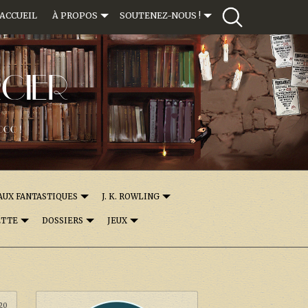
ACCUEIL
À PROPOS
SOUTENEZ-NOUS !
CIER
000 !
AUX FANTASTIQUES
J. K. ROWLING
ETTE
DOSSIERS
JEUX
:20