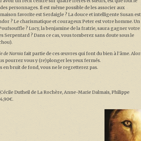
’avoir un récit centré sur quatre frères et sœurs, est que tout le
 des personnages. Il est même possible de les associer aux
maison favorite est Serdaigle ? La douce et intelligente Susan est
ondor ? Le charismatique et courageux Peter est votre homme. Un
 Poufsouffle ? Lucy, la benjamine de la fratrie, saura gagner votre
des Serpentard ? Dans ce cas, vous tomberez sans doute sous le
chou).
e de Narnia
fait partie de ces œuvres qui font du bien à l’âme. Alor
us pourrez vous y (re)plonger les yeux fermés.
s en bruit de fond, vous ne le regretterez pas.
(Cécile Dutheil de La Rochère, Anne-Marie Dalmais, Philippe
4,90€.