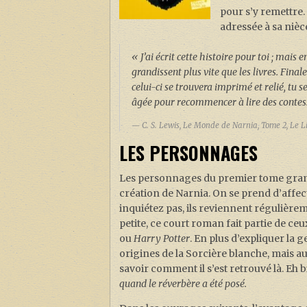
pour s’y remettre. 
adressée à sa nièc
« J’ai écrit cette histoire pour toi ; mais
grandissent plus vite que les livres. Fina
celui-ci se trouvera imprimé et relié, tu 
âgée pour recommencer à lire des contes
C. S. Lewis,
Le Monde de Narnia, Tome
2,
Le Li
LES PERSONNAGES
Les personnages du premier tome grandi
création de Narnia. On se prend d’affect
inquiétez pas, ils reviennent régulièrem
petite, ce court roman fait partie de c
ou
Harry Potter
. En plus d’expliquer la
origines de la Sorcière blanche, mais au
savoir comment il s’est retrouvé là. Eh
quand le réverbère a été posé.