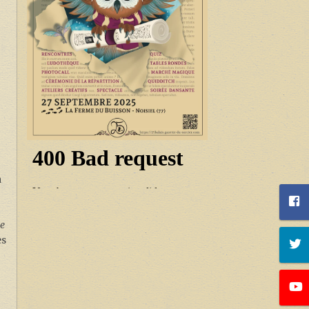
a
s
ce
es