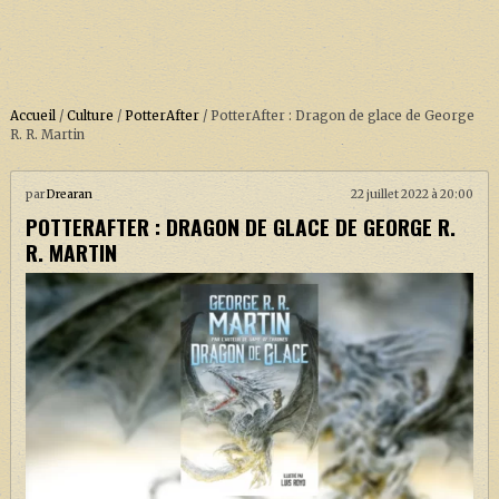
Accueil
/
Culture
/
PotterAfter
/
PotterAfter : Dragon de glace de George
R. R. Martin
ACCUEIL
par
Drearan
22 juillet 2022 à 20:00
POTTERAFTER : DRAGON DE GLACE DE GEORGE R.
À PROPOS
R. MARTIN
SOUTENEZ-NOUS !
LA SÉRIE HARRY POTTER (REBOOT)
HARRY POTTER : LIVRES
BIOPICS DE HARRY POTTER
LES ANIMAUX FANTASTIQUES