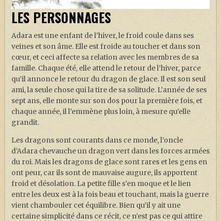
LES PERSONNAGES
Adara est une enfant de l’hiver, le froid coule dans ses
veines et son âme. Elle est froide au toucher et dans son
cœur, et ceci affecte sa relation avec les membres de sa
famille. Chaque été, elle attend le retour de l’hiver, parce
qu’il annonce le retour du dragon de glace. Il est son seul
ami, la seule chose qui la tire de sa solitude. L’année de ses
sept ans, elle monte sur son dos pour la première fois, et
chaque année, il l’emmène plus loin, à mesure qu’elle
grandit.
Les dragons sont courants dans ce monde, l’oncle
d’Adara chevauche un dragon vert dans les forces armées
du roi. Mais les dragons de glace sont rares et les gens en
ont peur, car ils sont de mauvaise augure, ils apportent
froid et désolation. La petite fille s’en moque et le lien
entre les deux est à la fois beau et touchant, mais la guerre
vient chambouler cet équilibre. Bien qu’il y ait une
certaine simplicité dans ce récit, ce n’est pas ce qui attire