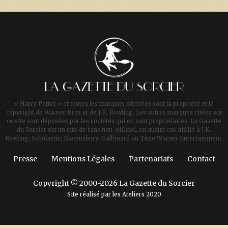
LA GAZETTE DU SORCIER
« Harry Potter » et toutes les marques dérivées sont la propriété et le
copyright de Warner Bros et de J.K. Rowling. Les autres marques citées sur
ce site sont déposées par les sociétés qui en sont propriétaires. La Gazette
du Sorcier est un site de fans non-officiel, en aucun cas affilié à J.K.
Rowling, Scholastic, Bloomsbury, Gallimard ou Time Warner Entertainment.
Presse
Mentions Légales
Partenariats
Contact
Copyright © 2000-2026 La Gazette du Sorcier
Site réalisé par les
Ateliers 2020