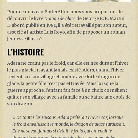
J. K. ROWLING
Pour ce nouveau PotterAfter, nous vous proposons de
ARTISANAT MOLDU
découvrir le livre
Dragon de glace
de George R. R. Martin.
FANDOM
D’abord publié en 1980, il a été retravaillé par son auteur,
associé à l’artiste Luis Royo, afin de proposer un roman
CULTURE
jeunesse illustré.
PODCASTS
L’HISTOIRE
LES GRANDS ARTICLES DE LA GAZETTE
Adara ne craint pas le froid, car elle est née durant l’hiver
DOSSIERS
le plus glacial n’ayant jamais existé. Alors, quand l’hiver
revient sur son village et amène avec lui le dragon de
JEUX
glace, la petite fille n’est pas effrayée. Mais lorsque la
guerre approche, l’enfant fait face à un choix cornélien :
quitter son village avec sa famille ou se battre aux cotés de
son dragon.
« De toutes les saisons, Adara préférait l’hiver car, lorsque
le froid envahissait le monde, le dragon de glace surgissait.
Elle ne savait jamais si c’était le froid qui amenait le
dragon de glace, ou le dragon de glace qui amenait le