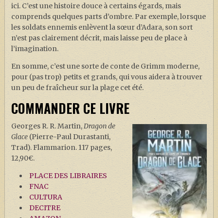
ici. C’est une histoire douce à certains égards, mais
comprends quelques parts d’ombre. Par exemple, lorsque
les soldats ennemis enlèvent la sœur d’Adara, son sort
n’est pas clairement décrit, mais laisse peu de place à
l’imagination.
En somme, c’est une sorte de conte de Grimm moderne,
pour (pas trop) petits et grands, qui vous aidera à trouver
un peu de fraîcheur sur la plage cet été.
COMMANDER CE LIVRE
Georges R. R. Martin,
Dragon de
Glace
(Pierre-Paul Durastanti,
Trad). Flammarion. 117 pages,
12,90€.
PLACE DES LIBRAIRES
FNAC
CULTURA
DECITRE