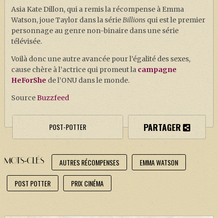
Asia Kate Dillon, qui a remis la récompense à Emma
Watson, joue Taylor dans la série
Billions
qui est le premier
personnage au genre non-binaire dans une série
télévisée.
Voilà donc une autre avancée pour l’égalité des sexes,
cause chère à l’actrice qui promeut la
campagne
HeForShe
de l’ONU dans le monde.
Source
Buzzfeed
PARTAGER
POST-POTTER
MOTS-CLÉS
AUTRES RÉCOMPENSES
EMMA WATSON
POST POTTER
PRIX CINÉMA