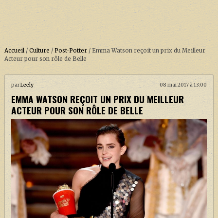
Accueil
/
Culture
/
Post-Potter
/
Emma Watson reçoit un prix du Meilleur
Acteur pour son rôle de Belle
ACCUEIL
par
Leely
08 mai 2017 à 13:00
EMMA WATSON REÇOIT UN PRIX DU MEILLEUR
À PROPOS
ACTEUR POUR SON RÔLE DE BELLE
SOUTENEZ-NOUS !
LA SÉRIE HARRY POTTER (REBOOT)
HARRY POTTER : LIVRES
BIOPICS DE HARRY POTTER
LES ANIMAUX FANTASTIQUES