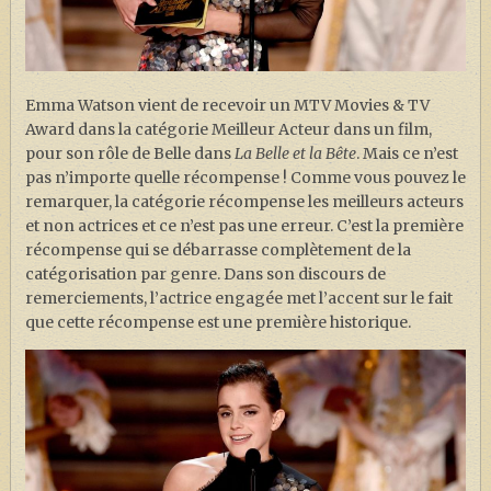
J. K. ROWLING
ARTISANAT MOLDU
FANDOM
Emma Watson vient de recevoir un MTV Movies & TV
CULTURE
Award dans la catégorie Meilleur Acteur dans un film,
pour son rôle de Belle dans
La Belle et la Bête
. Mais ce n’est
PODCASTS
pas n’importe quelle récompense ! Comme vous pouvez le
remarquer, la catégorie récompense les meilleurs acteurs
LES GRANDS ARTICLES DE LA GAZETTE
et non actrices et ce n’est pas une erreur. C’est la première
DOSSIERS
récompense qui se débarrasse complètement de la
catégorisation par genre. Dans son discours de
JEUX
remerciements, l’actrice engagée met l’accent sur le fait
que cette récompense est une première historique.