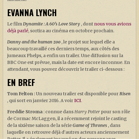
EVANNA LYNCH
Le film
Dynamite : A 60’s Love Story
, dont
nous vous avions
déjà parlé
, sortira au cinéma en octobre prochain.
Danny and the human zoo
, le projet sur lequel elle a
beaucoup travaillé ces derniers temps, aux côtés des
jumeaux Phelps, a enfin un trailer. Une diffusion sur la
BBC One est prévue, mais la date est encore inconnue. En
attendant, vous pouvez découvrir le trailer ci-dessous :
EN BREF
Tom Felton :
Un nouveau trailer est disponible pour
Risen
, qui sort en janvier 2016. A voir
ICI
.
Freddie Stroma
: connue dans
Harry Potter
pour son rôle
de Cormac McLaggen, il a récemment rejoint le casting
de la sixième saison de la série
Game of Thrones
, dans
laquelle on retrouve déjà d’autres acteurs anciennement
Potter. Il a également incarné un des personnages