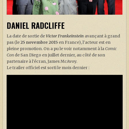
J. K. ROWLING
ARTISANAT MOLDU
DANIEL RADCLIFFE
FANDOM
CULTURE
La date de sortie de
Victor Frankeinstein
avançant à grand
pas (le
25 novembre 2015
en France), l’acteur est en
PODCASTS
pleine promotion. On a pu le voir notamment à la
Comic
LES GRANDS ARTICLES DE LA GAZETTE
Con
de San Diego en juillet dernier, au côté de son
partenaire à l’écran, James McAvoy.
DOSSIERS
Le trailer officiel est sorti le mois dernier :
JEUX