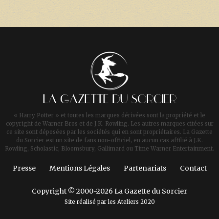
LA GAZETTE DU SORCIER
« Harry Potter » et toutes les marques dérivées sont la propriété et le
copyright de Warner Bros et de J.K. Rowling. Les autres marques citées sur
ce site sont déposées par les sociétés qui en sont propriétaires. La Gazette
du Sorcier est un site de fans non-officiel, en aucun cas affilié à J.K.
Rowling, Scholastic, Bloomsbury, Gallimard ou Time Warner Entertainment.
Presse
Mentions Légales
Partenariats
Contact
Copyright © 2000-2026 La Gazette du Sorcier
Site réalisé par les
Ateliers 2020