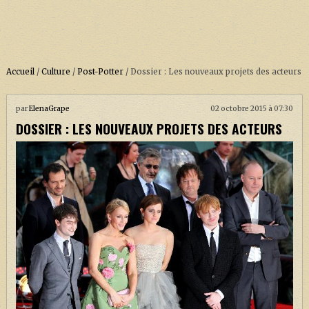
Accueil
/
Culture
/
Post-Potter
/
Dossier : Les nouveaux projets des acteurs
par
ElenaGrape
02 octobre 2015 à 07:30
ACCUEIL
DOSSIER : LES NOUVEAUX PROJETS DES ACTEURS
À PROPOS
SOUTENEZ-NOUS !
LA SÉRIE HARRY POTTER (REBOOT)
HARRY POTTER : LIVRES
BIOPICS DE HARRY POTTER
LES ANIMAUX FANTASTIQUES