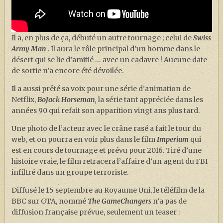
Il a, en plus de ça, débuté un autre tournage ; celui de
Swiss
Army Man
. Il aura le rôle principal d’un homme dans le
désert qui se lie d’amitié … avec un cadavre ! Aucune date
de sortie n’a encore été dévoilée.
Il a aussi prêté sa voix pour une série d’animation de
Netflix,
BoJack Horseman
,
la série tant appréciée dans les
années 90 qui refait son apparition vingt ans plus tard.
Une photo de l’acteur avec le crâne rasé a fait le tour du
web, et on pourra en voir plus dans le film
Imperium
qui
est en cours de tournage et prévu pour 2016. Tiré d’une
histoire vraie, le film retracera l’affaire d’un agent du FBI
infiltré dans un groupe terroriste.
Diffusé le 15 septembre au Royaume Uni, le téléfilm de la
BBC sur GTA, nommé
The GameChangers
n’a pas de
diffusion française prévue, seulement un teaser :