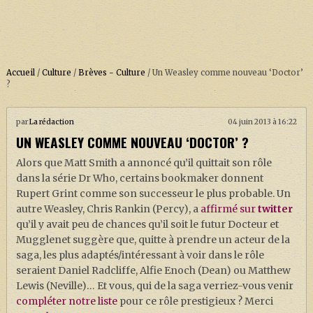
Accueil
/
Culture
/
Brèves - Culture
/
Un Weasley comme nouveau ‘Doctor’
?
ACCUEIL
par
La rédaction
04 juin 2013 à 16:22
UN WEASLEY COMME NOUVEAU ‘DOCTOR’ ?
À PROPOS
Alors que Matt Smith a annoncé qu’il quittait son rôle
SOUTENEZ-NOUS !
dans la série Dr Who, certains bookmaker donnent
Rupert Grint comme son successeur le plus probable. Un
autre Weasley, Chris Rankin (Percy), a
affirmé sur
twitter
LA SÉRIE HARRY POTTER (REBOOT)
qu’il y avait peu de chances qu’il soit le futur Docteur et
Mugglenet suggère que, quitte à prendre un acteur de la
HARRY POTTER : LIVRES
saga, les plus adaptés/intéressant à voir dans le rôle
BIOPICS DE HARRY POTTER
seraient Daniel Radcliffe, Alfie Enoch (Dean) ou Matthew
Lewis (Neville)… Et vous, qui de la saga verriez-vous venir
LES ANIMAUX FANTASTIQUES
compléter notre liste
pour ce rôle prestigieux ? Merci