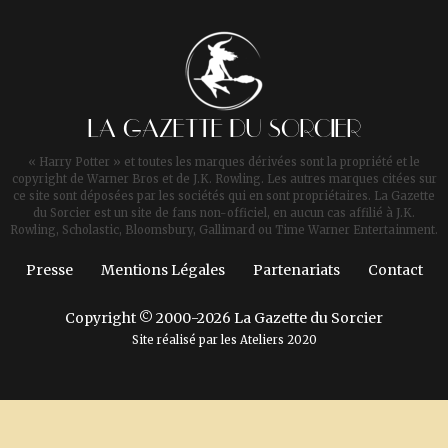
LA GAZETTE DU SORCIER
« Harry Potter » et toutes les marques dérivées sont la propriété et le
copyright de Warner Bros et de J.K. Rowling. Les autres marques citées sur
ce site sont déposées par les sociétés qui en sont propriétaires. La Gazette
du Sorcier est un site de fans non-officiel, en aucun cas affilié à J.K.
Rowling, Scholastic, Bloomsbury, Gallimard ou Time Warner Entertainment.
Presse
Mentions Légales
Partenariats
Contact
Copyright © 2000-2026 La Gazette du Sorcier
Site réalisé par les
Ateliers 2020