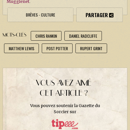
Mugglenet
.
J. K. ROWLING
ARTISANAT MOLDU
PARTAGER
BRÈVES - CULTURE
FANDOM
CULTURE
MOTS-CLÉS
CHRIS RANKIN
DANIEL RADCLIFFE
PODCASTS
MATTHEW LEWIS
POST POTTER
RUPERT GRINT
LES GRANDS ARTICLES DE LA GAZETTE
DOSSIERS
JEUX
VOUS AVEZ AIMÉ
CET ARTICLE ?
Vous pouvez soutenir la Gazette du
Sorcier sur