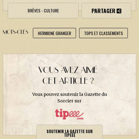
J. K. ROWLING
PARTAGER
BRÈVES - CULTURE
ARTISANAT MOLDU
FANDOM
MOTS-CLÉS
HERMIONE GRANGER
TOPS ET CLASSEMENTS
CULTURE
PODCASTS
LES GRANDS ARTICLES DE LA GAZETTE
VOUS AVEZ AIMÉ
DOSSIERS
CET ARTICLE ?
JEUX
Vous pouvez soutenir la Gazette du
Sorcier sur
SOUTENIR LA GAZETTE SUR
TIPEEE