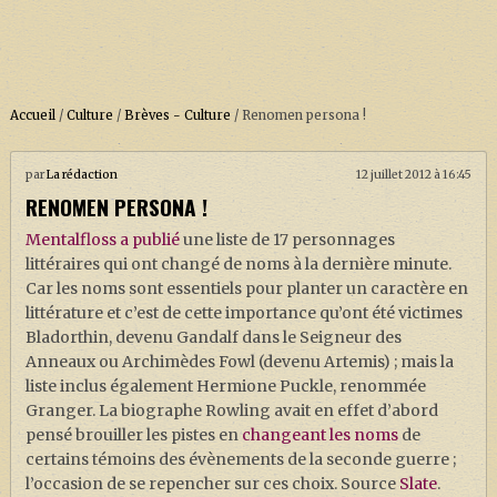
Accueil
/
Culture
/
Brèves - Culture
/
Renomen persona !
par
La rédaction
12 juillet 2012 à 16:45
ACCUEIL
RENOMEN PERSONA !
À PROPOS
Mentalfloss a publié
une liste de 17 personnages
SOUTENEZ-NOUS !
littéraires qui ont changé de noms à la dernière minute.
Car les noms sont essentiels pour planter un caractère en
littérature et c’est de cette importance qu’ont été victimes
Bladorthin, devenu Gandalf dans le Seigneur des
LA SÉRIE HARRY POTTER (REBOOT)
Anneaux ou Archimèdes Fowl (devenu Artemis) ; mais la
liste inclus également Hermione Puckle, renommée
HARRY POTTER : LIVRES
Granger. La biographe Rowling avait en effet d’abord
BIOPICS DE HARRY POTTER
pensé brouiller les pistes en
changeant les noms
de
certains témoins des évènements de la seconde guerre ;
LES ANIMAUX FANTASTIQUES
l’occasion de se repencher sur ces choix. Source
Slate
.