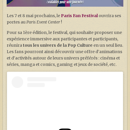
J. K. ROWLING
ARTISANAT MOLDU
Les 7 et 8 mai prochains, le
Paris Fan Festival
ouvrira ses
portes au
Paris Event Center
!
FANDOM
Pour sa 1ère édition, le festival, qui souhaite proposer une
CULTURE
expérience immersive aux participantes et participants,
PODCASTS
réunira
tous les univers de la Pop Culture
en un seul lieu.
Les fans pourront ainsi découvrir une offre d’animations
LES GRANDS ARTICLES DE LA GAZETTE
et d’activités autour de leurs univers préférés : cinéma et
séries, manga et comics, gaming et jeux de société, etc.
DOSSIERS
JEUX