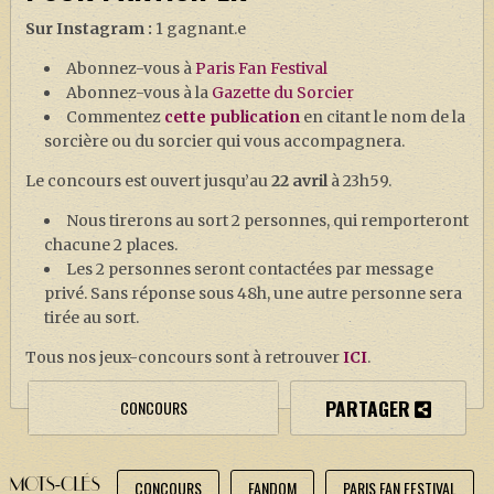
Sur Instagram :
1 gagnant.e
Abonnez-vous à
Paris Fan Festival
Abonnez-vous à la
Gazette du Sorcier
Commentez
cette publication
en citant le nom de la
sorcière ou du sorcier qui vous accompagnera.
Le concours est ouvert jusqu’au
22 avril
à 23h59.
Nous tirerons au sort 2 personnes, qui remporteront
chacune 2 places.
Les 2 personnes seront contactées par message
privé. Sans réponse sous 48h, une autre personne sera
tirée au sort.
Tous nos jeux-concours sont à retrouver
ICI
.
PARTAGER
CONCOURS
MOTS-CLÉS
CONCOURS
FANDOM
PARIS FAN FESTIVAL