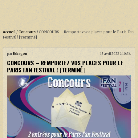
Accueil
/
Concours
/
CONCOURS – Remportez vos places pour le Paris Fan
Festival ! [Terminé]
ACCUEIL
par
Bdragon
15 avril 2022 à 10:34
CONCOURS – REMPORTEZ VOS PLACES POUR LE
À PROPOS
PARIS FAN FESTIVAL ! [TERMINÉ]
SOUTENEZ-NOUS !
LA SÉRIE HARRY POTTER (REBOOT)
HARRY POTTER : LIVRES
BIOPICS DE HARRY POTTER
LES ANIMAUX FANTASTIQUES