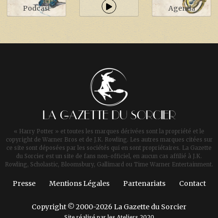
Podcast
Agenda
LA GAZETTE DU SORCIER
« Harry Potter » et toutes les marques dérivées sont la propriété et le
copyright de Warner Bros et de J.K. Rowling. Les autres marques citées sur
ce site sont déposées par les sociétés qui en sont propriétaires. La Gazette
du Sorcier est un site de fans non-officiel, en aucun cas affilié à J.K.
Rowling, Scholastic, Bloomsbury, Gallimard ou Time Warner Entertainment.
Presse
Mentions Légales
Partenariats
Contact
Copyright © 2000-2026 La Gazette du Sorcier
Site réalisé par les
Ateliers 2020