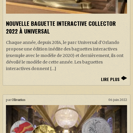
J. K. ROWLING
ARTISANAT MOLDU
NOUVELLE BAGUETTE INTERACTIVE COLLECTOR
FANDOM
2022 À UNIVERSAL
CULTURE
Chaque année, depuis 2014, le parc Universal d’Orlando
PODCASTS
propose une édition inédite des baguettes interactives
(exemple avec le modèle de 2020) et dernièrement, ils ont
LES GRANDS ARTICLES DE LA GAZETTE
dévoilé le modèle de cette année. Les baguettes
DOSSIERS
interactives donnent […]
JEUX
LIRE PLUS
par
Olivarius
06 juin 2022