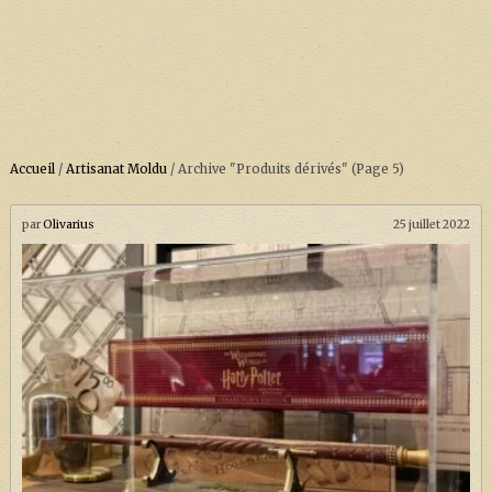
Accueil
/
Artisanat Moldu
/
Archive "Produits dérivés"
(Page 5)
ACCUEIL
À PROPOS
par
Olivarius
25 juillet 2022
SOUTENEZ-NOUS !
LA SÉRIE HARRY POTTER (REBOOT)
HARRY POTTER : LIVRES
BIOPICS DE HARRY POTTER
LES ANIMAUX FANTASTIQUES