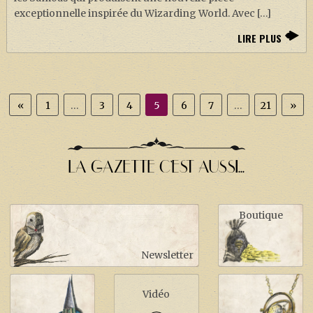
exceptionnelle inspirée du Wizarding World. Avec […]
LIRE PLUS
«
1
…
3
4
5
6
7
…
21
»
LA GAZETTE C'EST AUSSI...
Boutique
Newsletter
Vidéo