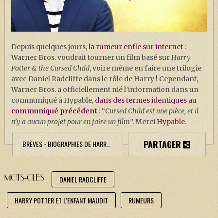
J. K. ROWLING
ARTISANAT MOLDU
FANDOM
Depuis quelques jours,
la rumeur enfle sur internet
:
CULTURE
Warner Bros. voudrait tourner un film basé sur
Harry
Potter & the Cursed Child
, voire même en faire une trilogie
PODCASTS
avec Daniel Radcliffe dans le rôle de Harry ! Cependant,
Warner Bros. a officiellement nié l’information dans un
LES GRANDS ARTICLES DE LA GAZETTE
communiqué à Hypable,
dans des termes identiques au
DOSSIERS
communiqué précédent
: “
Cursed Child est une pièce, et il
n’y a aucun projet pour en faire un film
”. Merci
Hypable
.
JEUX
PARTAGER
BRÈVES - BIOGRAPHIES DE HARRY POTTER
MOTS-CLÉS
DANIEL RADCLIFFE
HARRY POTTER ET L'ENFANT MAUDIT
RUMEURS