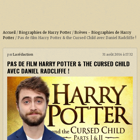
Accueil
/
Biographies de Harry Potter
/
Brèves - Biographies de Harry
Potter
/
Pas de film Harry Potter & the Cursed Child avec Daniel Radcliffe !
ACCUEIL
par
La rédaction
31 août 2016 à 17:32
PAS DE FILM HARRY POTTER & THE CURSED CHILD
À PROPOS
AVEC DANIEL RADCLIFFE !
SOUTENEZ-NOUS !
LA SÉRIE HARRY POTTER (REBOOT)
HARRY POTTER : LIVRES
BIOPICS DE HARRY POTTER
LES ANIMAUX FANTASTIQUES