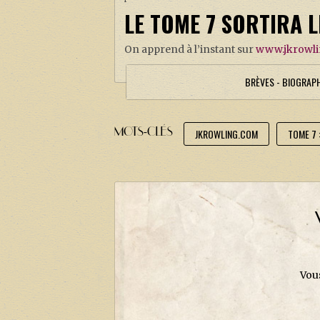
LE TOME 7 SORTIRA L
On apprend à l’instant sur
www.jkrowl
BRÈVES - BIOGRAP
MOTS-CLÉS
JKROWLING.COM
TOME 7 
Vou