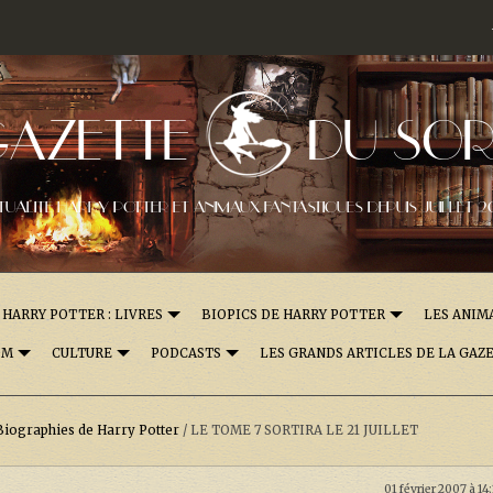
GAZETTE
DU SOR
TUALITÉ HARRY POTTER ET ANIMAUX FANTASTIQUES DEPUIS JUILLET 2
HARRY POTTER : LIVRES
BIOPICS DE HARRY POTTER
LES ANIM
OM
CULTURE
PODCASTS
LES GRANDS ARTICLES DE LA GAZ
Biographies de Harry Potter
/
LE TOME 7 SORTIRA LE 21 JUILLET
01 février 2007 à 14