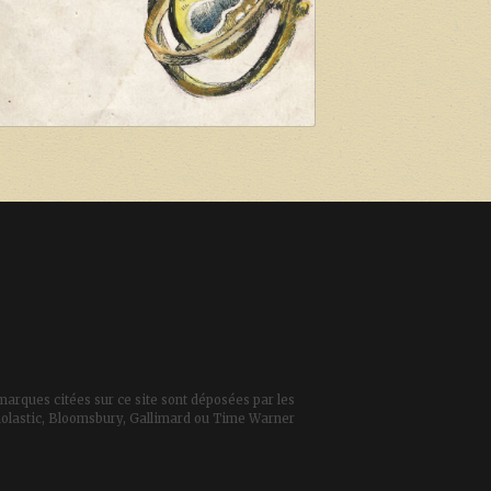
marques citées sur ce site sont déposées par les
 Scholastic, Bloomsbury, Gallimard ou Time Warner