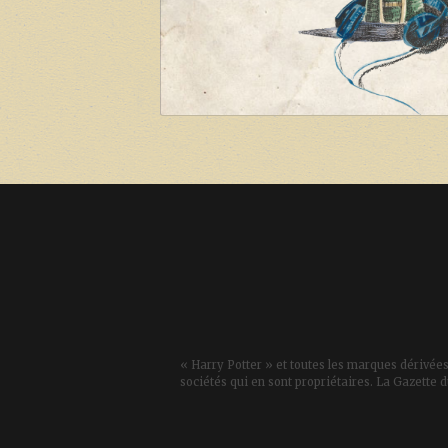
« Harry Potter » et toutes les marques dérivées
sociétés qui en sont propriétaires. La Gazette d