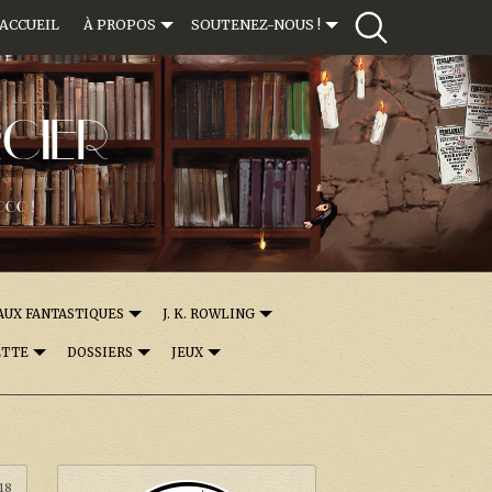
ACCUEIL
À PROPOS
SOUTENEZ-NOUS !
CIER
000 !
AUX FANTASTIQUES
J. K. ROWLING
ETTE
DOSSIERS
JEUX
:18