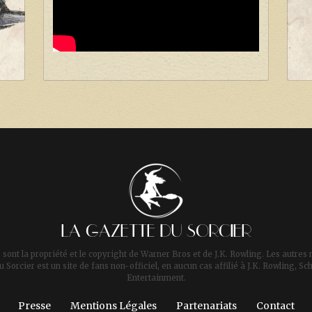
LA GAZETTE DU SORCIER
 sont la propriété et le copyright de Warner Bros et de J.K. Rowling. Les autres 
u Sorcier est un site de fans non-officiel, en aucun cas affilié à J.K. Rowling,
Entertainment.
Presse
Mentions Légales
Partenariats
Contact