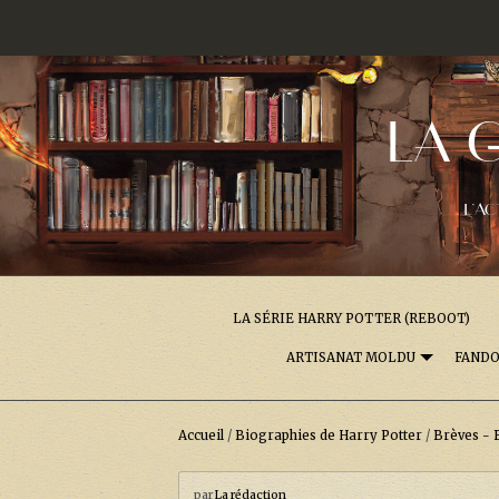
LA 
L'AC
LA SÉRIE HARRY POTTER (REBOOT)
ARTISANAT MOLDU
FAND
Accueil
/
Biographies de Harry Potter
/
Brèves - 
par
La rédaction