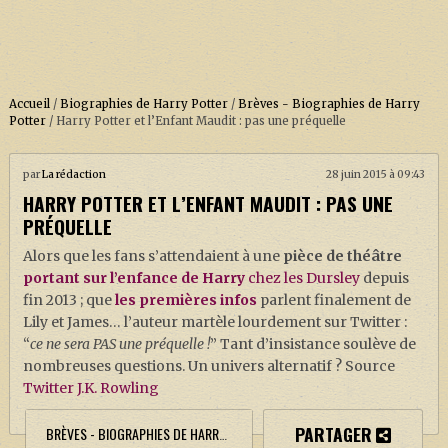
Accueil
/
Biographies de Harry Potter
/
Brèves - Biographies de Harry
Potter
/
Harry Potter et l’Enfant Maudit : pas une préquelle
ACCUEIL
par
La rédaction
28 juin 2015 à 09:43
HARRY POTTER ET L’ENFANT MAUDIT : PAS UNE
À PROPOS
PRÉQUELLE
SOUTENEZ-NOUS !
Alors que les fans s’attendaient à une
pièce de théâtre
portant sur l’enfance de Harry
chez les Dursley
depuis
fin 2013 ; que
les premières infos
parlent finalement de
LA SÉRIE HARRY POTTER (REBOOT)
Lily et James… l’auteur martèle lourdement sur Twitter :
“
ce ne sera PAS une préquelle !
” Tant d’insistance soulève de
HARRY POTTER : LIVRES
nombreuses questions. Un univers alternatif ? Source
BIOPICS DE HARRY POTTER
Twitter J.K. Rowling
LES ANIMAUX FANTASTIQUES
PARTAGER
BRÈVES - BIOGRAPHIES DE HARRY POTTER