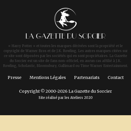
LA GAZETTE DU SORCIER
« Harry Potter » et toutes les marques dérivées sont la propriété et le
copyright de Warner Bros et de J.K. Rowling. Les autres marques citées sur
ce site sont déposées par les sociétés qui en sont propriétaires. La Gazette
du Sorcier est un site de fans non-officiel, en aucun cas affilié à J.K.
Rowling, Scholastic, Bloomsbury, Gallimard ou Time Warner Entertainment.
Presse
Mentions Légales
Partenariats
Contact
Copyright © 2000-2026 La Gazette du Sorcier
Site réalisé par les
Ateliers 2020