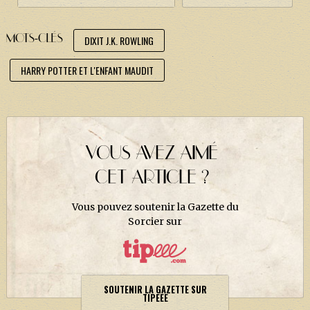
J. K. ROWLING
ARTISANAT MOLDU
MOTS-CLÉS
DIXIT J.K. ROWLING
FANDOM
HARRY POTTER ET L'ENFANT MAUDIT
CULTURE
PODCASTS
LES GRANDS ARTICLES DE LA GAZETTE
VOUS AVEZ AIMÉ
DOSSIERS
CET ARTICLE ?
JEUX
Vous pouvez soutenir la Gazette du
Sorcier sur
SOUTENIR LA GAZETTE SUR
TIPEEE