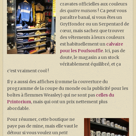
cravates officielles aux couleurs
des quatre maisons
! Ca peut vous
paraître banal, si vous êtes un
Gryffondor ou un Serpentard de
cœur, mais sachez que trouver
des vêtements à leurs couleurs
est habituellement un
calvaire
pour les Poufsouffle
. Ici, pas de
doute, le magasin a un stock
véritablement équilibré, et ça
c’est vraiment cool !
Il y a aussi des affiches (comme la couverture du
programme de la coupe du monde ou la publicité pour les
boîtes à flemmes Weasley) qui ne sont pas
celles du
Printorium
, mais qui ont un prix nettement plus
abordable.
Pour résumer, cette boutique ne
paye pas de mine, mais elle vaut le
détour si vous voulez un
petit