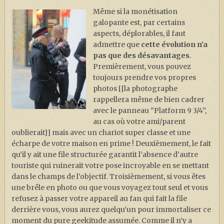
Même si la monétisation
galopante est, par certains
aspects, déplorables, il faut
admettre que
cette évolution n’a
pas que des désavantages
.
Premièrement, vous pouvez
toujours prendre vos propres
photos [[la photographe
rappellera même de bien cadrer
avec le panneau “Platform 9 3/4”,
au cas où votre ami/parent
oublierait]] mais avec un chariot super classe et une
écharpe de votre maison en prime ! Deuxièmement, le fait
qu’il y ait une file structurée garantit l’absence d’autre
touriste qui ruinerait votre pose incroyable en se mettant
dans le champs de l’objectif. Troisièmement, si vous êtes
une brêle en photo ou que vous voyagez tout seul et vous
refusez à passer votre appareil au fan qui fait la file
derrière vous, vous aurez quelqu’un pour immortaliser ce
moment du pure geekitude assumée. Comme il n’y a