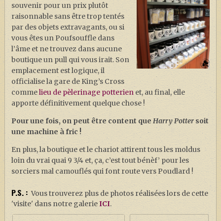
souvenir pour un prix plutôt
raisonnable sans être trop tentés
par des objets extravagants, ou si
vous êtes un Poufsouffle dans
l’âme et ne trouvez dans aucune
boutique un pull qui vous irait. Son
emplacement est logique, il
officialise la gare de King’s Cross
comme
lieu de pèlerinage potterien
et, au final, elle
apporte définitivement quelque chose !
Pour une fois, on peut être content que
Harry Potter
soit
une machine à fric !
En plus, la boutique et le chariot attirent tous les moldus
loin du vrai quai 9 3/4 et, ça, c’est tout bénèf’ pour les
sorciers mal camouflés qui font route vers Poudlard !
P.S. :
Vous trouverez plus de photos réalisées lors de cette
'visite' dans notre galerie
ICI
.