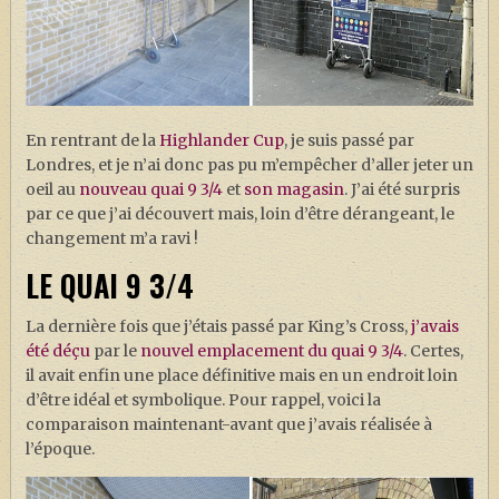
J. K. ROWLING
ARTISANAT MOLDU
FANDOM
CULTURE
En rentrant de la
Highlander Cup
, je suis passé par
Londres, et je n’ai donc pas pu m’empêcher d’aller jeter un
PODCASTS
oeil au
nouveau quai 9 3/4
et
son magasin
. J’ai été surpris
LES GRANDS ARTICLES DE LA GAZETTE
par ce que j’ai découvert mais, loin d’être dérangeant, le
changement m’a ravi !
DOSSIERS
LE QUAI 9 3/4
JEUX
La dernière fois que j’étais passé par King’s Cross,
j’avais
été déçu
par le
nouvel emplacement du quai 9 3/4
. Certes,
il avait enfin une place définitive mais en un endroit loin
d’être idéal et symbolique. Pour rappel, voici la
comparaison maintenant-avant que j’avais réalisée à
l’époque.