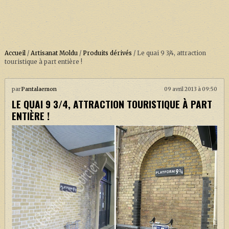
Accueil
/
Artisanat Moldu
/
Produits dérivés
/
Le quai 9 3/4, attraction
touristique à part entière !
ACCUEIL
par
Pantalaemon
09 avril 2013 à 09:50
LE QUAI 9 3/4, ATTRACTION TOURISTIQUE À PART
À PROPOS
ENTIÈRE !
SOUTENEZ-NOUS !
LA SÉRIE HARRY POTTER (REBOOT)
HARRY POTTER : LIVRES
BIOPICS DE HARRY POTTER
LES ANIMAUX FANTASTIQUES