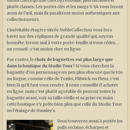
moins chers qu’une chocogrenouille, plus durables et
plutôt classes. Les portes clés et les mugs 9 3/4 vous feront
aussi de l’œil, mais ils paraîtront moins authentiques aux
collectionneurs.
L’inévitable étagère vitrée NobleCollection vous fera
baver sur des répliques de grande qualité qui, soyons
honnête, feront mal à votre porte-feuille si vous cédez…
un conseil : c’est moins cher en ligne.
Par contre, le
choix de baguettes est plus large que
dans la boutique du Studio Tour
! Si vous cherchez la
baguette d’un personnage un peu plus obscure que le trio
ou Rogue, comme celle de Tonks, Flitwick ou Fleur, c’est
bien là qu’il faut vous rendre. Il reste conseillé d’acheter
en ligne, mais c’est plutôt agréable de pouvoir tester la
baguette avant, voir sa taille réelle et sa prise en main ;
cette boutique s’y prête bien plus que celle du Studio Tour
ou l’étalage de Hamley’s.
Vous trouverez aussi à portée les
pulls en laine, écharpes et