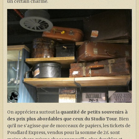
un certain charme.
On appréciera surtout la
quantité de petits souvenirs à
des prix plus abordables que ceux du Studio Tour
. Bien
qu’il ne s’agisse
que
de morceaux de papiers, les tickets de
Poudlard Express, vendus pour la somme de 2£ sont