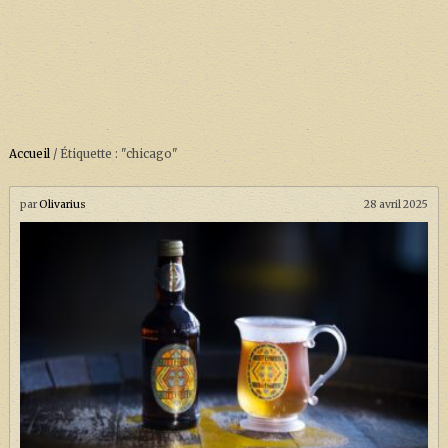
Accueil
/
Étiquette : "chicago"
ACCUEIL
À PROPOS
par
Olivarius
28 avril 2025
SOUTENEZ-NOUS !
LA SÉRIE HARRY POTTER (REBOOT)
HARRY POTTER : LIVRES
BIOPICS DE HARRY POTTER
LES ANIMAUX FANTASTIQUES