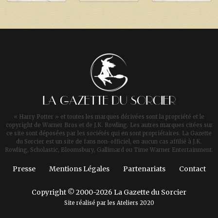
LA GAZETTE DU SORCIER
« Harry Potter » et toutes les marques dérivées sont la propriété et le
copyright de Warner Bros et de J.K. Rowling. Les autres marques citées sur
ce site sont déposées par les sociétés qui en sont propriétaires. La Gazette
du Sorcier est un site de fans non-officiel, en aucun cas affilié à J.K.
Rowling, Scholastic, Bloomsbury, Gallimard ou Time Warner Entertainment.
Presse
Mentions Légales
Partenariats
Contact
Copyright © 2000-2026 La Gazette du Sorcier
Site réalisé par les
Ateliers 2020