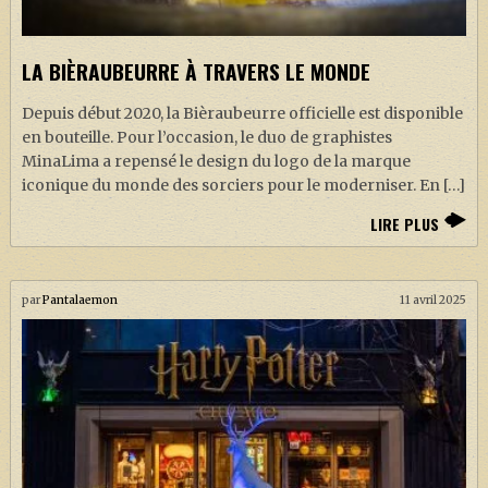
J. K. ROWLING
ARTISANAT MOLDU
LA BIÈRAUBEURRE À TRAVERS LE MONDE
FANDOM
Depuis début 2020, la Bièraubeurre officielle est disponible
CULTURE
en bouteille. Pour l’occasion, le duo de graphistes
MinaLima a repensé le design du logo de la marque
PODCASTS
iconique du monde des sorciers pour le moderniser. En […]
LES GRANDS ARTICLES DE LA GAZETTE
LIRE PLUS
DOSSIERS
JEUX
par
Pantalaemon
11 avril 2025