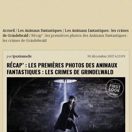
Accueil
/
Les Animaux Fantastiques
/
Les Animaux fantastiques : les crimes
de Grindelwald
/
Récap’ : les premières photos des Animaux Fantastiques :
les crimes de Grindelwald
ACCUEIL
par
Ipiutiminelle
30 décembre 2017 à 13:09
À PROPOS
RÉCAP’ : LES PREMIÈRES PHOTOS DES ANIMAUX
SOUTENEZ-NOUS !
FANTASTIQUES : LES CRIMES DE GRINDELWALD
LA SÉRIE HARRY POTTER (REBOOT)
HARRY POTTER : LIVRES
BIOPICS DE HARRY POTTER
LES ANIMAUX FANTASTIQUES