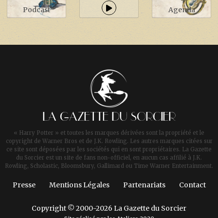
Podcast
Agenda
LA GAZETTE DU SORCIER
« Harry Potter » et toutes les marques dérivées sont la propriété et le
copyright de Warner Bros et de J.K. Rowling. Les autres marques citées sur
ce site sont déposées par les sociétés qui en sont propriétaires. La Gazette
du Sorcier est un site de fans non-officiel, en aucun cas affilié à J.K.
Rowling, Scholastic, Bloomsbury, Gallimard ou Time Warner Entertainment.
Presse
Mentions Légales
Partenariats
Contact
Copyright © 2000-2026 La Gazette du Sorcier