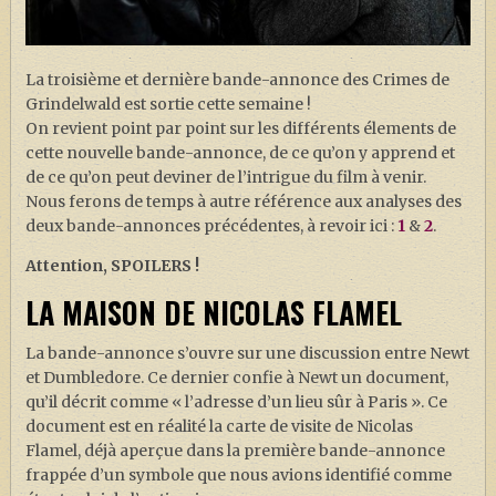
J. K. ROWLING
ARTISANAT MOLDU
La troisième et dernière bande-annonce des Crimes de
FANDOM
Grindelwald est sortie cette semaine !
On revient point par point sur les différents élements de
CULTURE
cette nouvelle bande-annonce, de ce qu’on y apprend et
PODCASTS
de ce qu’on peut deviner de l’intrigue du film à venir.
Nous ferons de temps à autre référence aux analyses des
LES GRANDS ARTICLES DE LA GAZETTE
deux bande-annonces précédentes, à revoir ici :
1
&
2
.
DOSSIERS
Attention, SPOILERS !
JEUX
LA MAISON DE NICOLAS FLAMEL
La bande-annonce s’ouvre sur une discussion entre Newt
et Dumbledore. Ce dernier confie à Newt un document,
qu’il décrit comme « l’adresse d’un lieu sûr à Paris ». Ce
document est en réalité la carte de visite de Nicolas
Flamel, déjà aperçue dans la première bande-annonce
frappée d’un symbole que nous avions identifié comme