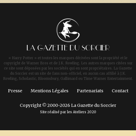
LA GAZETTE DU SORCIER
« Harry Potter » et toutes les marques dérivées sont la propriété et le
copyright de Warner Bros et de J.K. Rowling. Les autres marques citées sur
ce site sont déposées par les sociétés qui en sont propriétaires. La Gazette
du Sorcier est un site de fans non-officiel, en aucun cas affilié à J.K.
Rowling, Scholastic, Bloomsbury, Gallimard ou Time Warner Entertainment.
Presse
Mentions Légales
Partenariats
Contact
Copyright © 2000-2026 La Gazette du Sorcier
Site réalisé par les
Ateliers 2020