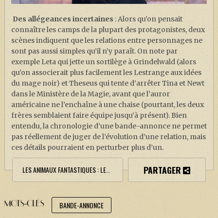
Des allégeances incertaines
: Alors qu’on pensait
connaître les camps de la plupart des protagonistes, deux
scènes indiquent que les relations entre personnages ne
sont pas aussi simples qu’il n’y paraît. On note par
exemple Leta qui jette un sortilège à Grindelwald (alors
qu’on associerait plus facilement les Lestrange aux idées
du mage noir) et Theseus qui tente d’arrêter Tina et Newt
dans le Ministère de la Magie, avant que l’auror
américaine ne l’enchaîne à une chaise (pourtant, les deux
frères semblaient faire équipe jusqu’à présent). Bien
entendu, la chronologie d’une bande-annonce ne permet
pas réellement de juger de l’évolution d’une relation, mais
ces détails pourraient en perturber plus d’un.
PARTAGER
LES ANIMAUX FANTASTIQUES : LES CRIMES DE GRINDELWALD
MOTS-CLÉS
BANDE-ANNONCE