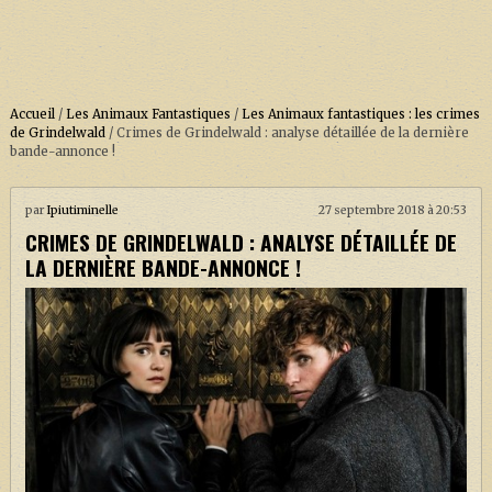
Accueil
/
Les Animaux Fantastiques
/
Les Animaux fantastiques : les crimes
de Grindelwald
/
Crimes de Grindelwald : analyse détaillée de la dernière
bande-annonce !
ACCUEIL
par
Ipiutiminelle
27 septembre 2018 à 20:53
À PROPOS
CRIMES DE GRINDELWALD : ANALYSE DÉTAILLÉE DE
SOUTENEZ-NOUS !
LA DERNIÈRE BANDE-ANNONCE !
LA SÉRIE HARRY POTTER (REBOOT)
HARRY POTTER : LIVRES
BIOPICS DE HARRY POTTER
LES ANIMAUX FANTASTIQUES