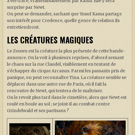
a été tracé, vraisemblablement par Kama. Elle y sera
surprise par Newt.
On peut se demander, sachant que Yusuf Kama partage
son intérêt pour Credence, quelle genre de relation ils
entretiendront.
LES CRÉATURES MAGIQUES
Le Zouwu est la créature la plus présente de cette bande-
annonce. On la voit à plusieurs reprises, d’abord semant
le chaos sur la rue Claudel, visiblement en tentant de
s’échapper du cirque Arcanus. Parmi les passants pris de
panique, on peut reconnaître Tina. La créature semble se
déplacer dans une autre rue de Paris, où il fait la
rencontre de Newt, qui tentera de le maîtriser.
On le revoit plus tard dans le cimetière, alors que Newt est
roulé en boule au sol ; se joint-il au combat contre
Grindelwald et ses partisans ?