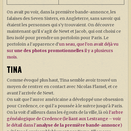
On avait pu voir, dans la première bande-annonce, les
falaises des Seven Sisters, en Angleterre, sans savoir qui
étaient les personnes qui s’y trouvaient. On découvre
maintenant qu’il s’agit de Newt et Jacob, qui ont choisi ce
lieu isolé pour prendre un portoloin pour Paris. Le
portoloin a l’apparence d’
un seau, que l’on avait déjà vu
sur
une des photos promotionnelles
il y a plusieurs
mois
.
TINA
Comme évoqué plus haut, Tina semble avoir trouvé un
moyen de rentrer en contact avec Nicolas Flamel, et ce
avant l’arrivée de Newt.
On sait que l’auror américaine a développé une obsession
pour Credence, ce qui l’a poussée à le suivre jusqu’à Paris.
On la voit d’ailleurs dans les égouts de la ville, là où
l’arbre
généalogique de Credence (le liant aux Lestrange – voir
le détail dans l’
analyse de la première bande-annonce
)