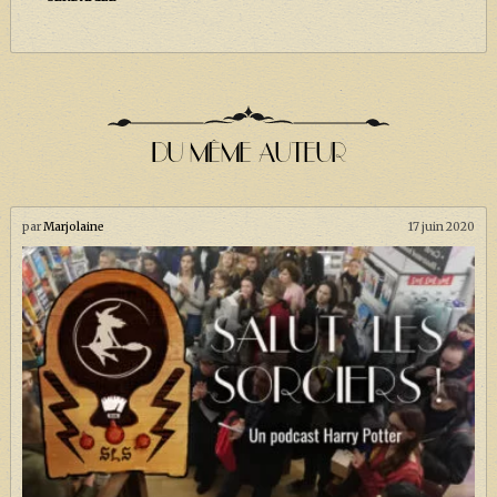
J. K. ROWLING
ARTISANAT MOLDU
FANDOM
CULTURE
DU MÊME AUTEUR
PODCASTS
LES GRANDS ARTICLES DE LA GAZETTE
par
Marjolaine
17 juin 2020
DOSSIERS
JEUX