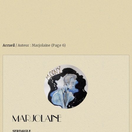
Accueil
/
Auteur : Marjolaine
(Page 6)
ACCUEIL
À PROPOS
SOUTENEZ-NOUS !
LA SÉRIE HARRY POTTER (REBOOT)
HARRY POTTER : LIVRES
BIOPICS DE HARRY POTTER
MARJOLAINE
LES ANIMAUX FANTASTIQUES
SERDAIGLE