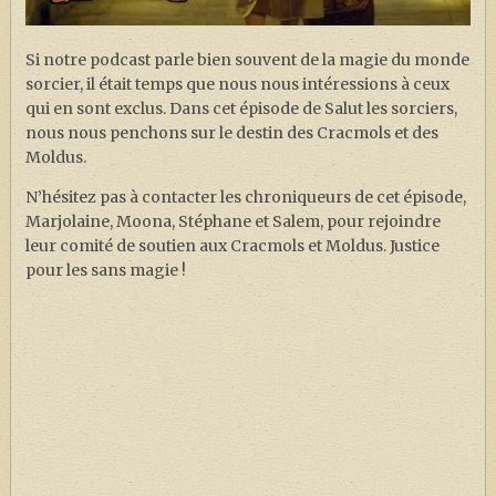
J. K. ROWLING
ARTISANAT MOLDU
Si notre podcast parle bien souvent de la magie du monde
sorcier, il était temps que nous nous intéressions à ceux
FANDOM
qui en sont exclus. Dans cet épisode de Salut les sorciers,
CULTURE
nous nous penchons sur le destin des Cracmols et des
Moldus.
PODCASTS
N’hésitez pas à contacter les chroniqueurs de cet épisode,
LES GRANDS ARTICLES DE LA GAZETTE
Marjolaine, Moona, Stéphane et Salem, pour rejoindre
leur comité de soutien aux Cracmols et Moldus. Justice
DOSSIERS
pour les sans magie !
JEUX