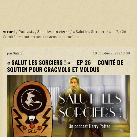
Accueil
/
Podcasts
/
Salut les sorciers !
/
« Salut les Sorciers ! » – Ep 26 –
Comité de soutien pour cracmols et moldus
ACCUEIL
par
Salem
10 octobre 2021 à 10:00
« SALUT LES SORCIERS ! » – EP 26 – COMITÉ DE
À PROPOS
SOUTIEN POUR CRACMOLS ET MOLDUS
SOUTENEZ-NOUS !
LA SÉRIE HARRY POTTER (REBOOT)
HARRY POTTER : LIVRES
BIOPICS DE HARRY POTTER
LES ANIMAUX FANTASTIQUES