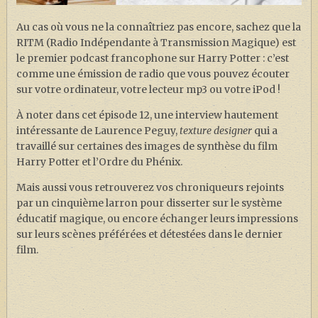
J. K. ROWLING
Au cas où vous ne la connaîtriez pas encore, sachez que la
ARTISANAT MOLDU
RITM (Radio Indépendante à Transmission Magique) est
FANDOM
le premier podcast francophone sur Harry Potter : c’est
comme une émission de radio que vous pouvez écouter
CULTURE
sur votre ordinateur, votre lecteur mp3 ou votre iPod !
PODCASTS
À noter dans cet épisode 12, une interview hautement
intéressante de Laurence Peguy,
texture designer
qui a
LES GRANDS ARTICLES DE LA GAZETTE
travaillé sur certaines des images de synthèse du film
DOSSIERS
Harry Potter et l’Ordre du Phénix.
JEUX
Mais aussi vous retrouverez vos chroniqueurs rejoints
par un cinquième larron pour disserter sur le système
éducatif magique, ou encore échanger leurs impressions
sur leurs scènes préférées et détestées dans le dernier
film.