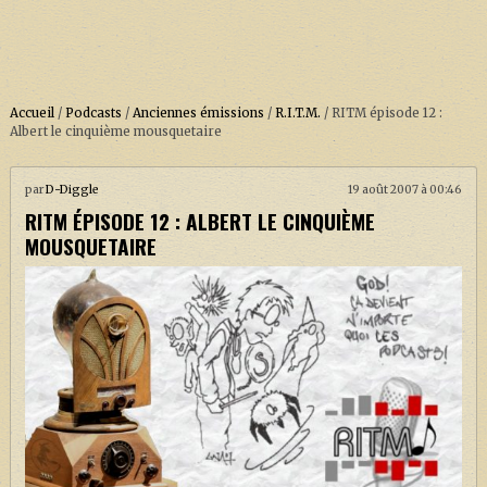
Accueil
/
Podcasts
/
Anciennes émissions
/
R.I.T.M.
/
RITM épisode 12 :
Albert le cinquième mousquetaire
ACCUEIL
par
D-Diggle
19 août 2007 à 00:46
RITM ÉPISODE 12 : ALBERT LE CINQUIÈME
À PROPOS
MOUSQUETAIRE
SOUTENEZ-NOUS !
LA SÉRIE HARRY POTTER (REBOOT)
HARRY POTTER : LIVRES
BIOPICS DE HARRY POTTER
LES ANIMAUX FANTASTIQUES