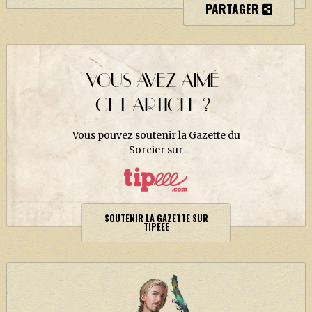
PARTAGER
J. K. ROWLING
ARTISANAT MOLDU
FANDOM
VOUS AVEZ AIMÉ
CULTURE
CET ARTICLE ?
PODCASTS
LES GRANDS ARTICLES DE LA GAZETTE
Vous pouvez soutenir la Gazette du
Sorcier sur
DOSSIERS
JEUX
SOUTENIR LA GAZETTE SUR
TIPEEE