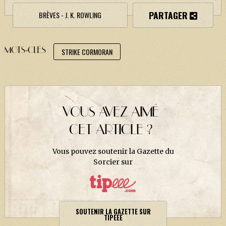
J. K. ROWLING
PARTAGER
BRÈVES - J. K. ROWLING
ARTISANAT MOLDU
FANDOM
MOTS-CLÉS
STRIKE CORMORAN
CULTURE
PODCASTS
LES GRANDS ARTICLES DE LA GAZETTE
VOUS AVEZ AIMÉ
DOSSIERS
CET ARTICLE ?
JEUX
Vous pouvez soutenir la Gazette du
Sorcier sur
SOUTENIR LA GAZETTE SUR
TIPEEE