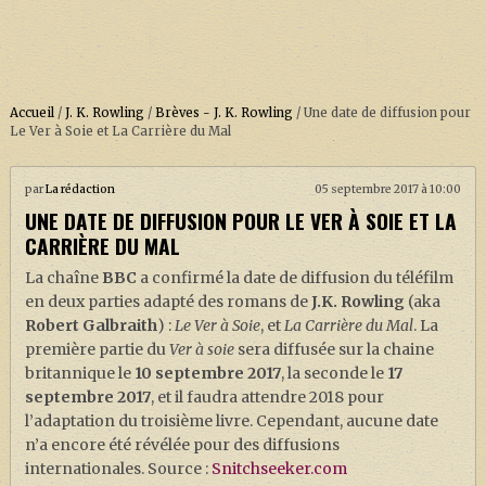
Accueil
/
J. K. Rowling
/
Brèves - J. K. Rowling
/
Une date de diffusion pour
Le Ver à Soie et La Carrière du Mal
ACCUEIL
par
La rédaction
05 septembre 2017 à 10:00
UNE DATE DE DIFFUSION POUR LE VER À SOIE ET LA
À PROPOS
CARRIÈRE DU MAL
SOUTENEZ-NOUS !
La chaîne
BBC
a confirmé la date de diffusion du téléfilm
en deux parties adapté des romans de
J.K. Rowling
(aka
Robert Galbraith
) :
Le Ver à Soie
, et
La Carrière du Mal
. La
LA SÉRIE HARRY POTTER (REBOOT)
première partie du
Ver à soie
sera diffusée sur la chaine
britannique le
10 septembre 2017
, la seconde le
17
HARRY POTTER : LIVRES
septembre 2017
, et il faudra attendre 2018 pour
BIOPICS DE HARRY POTTER
l’adaptation du troisième livre. Cependant, aucune date
n’a encore été révélée pour des diffusions
LES ANIMAUX FANTASTIQUES
internationales. Source :
Snitchseeker.com