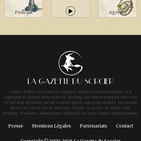
Podcast
Agenda
LA GAZETTE DU SORCIER
« Harry Potter » et toutes les marques dérivées sont la propriété et le
copyright de Warner Bros et de J.K. Rowling. Les autres marques citées sur
ce site sont déposées par les sociétés qui en sont propriétaires. La Gazette
du Sorcier est un site de fans non-officiel, en aucun cas affilié à J.K.
Rowling, Scholastic, Bloomsbury, Gallimard ou Time Warner Entertainment.
Presse
Mentions Légales
Partenariats
Contact
Copyright © 2000-2026 La Gazette du Sorcier